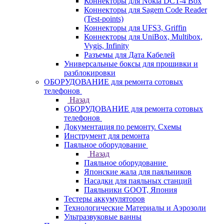
Коннекторы для Nokia DCT-4 Box
Коннекторы для Sagem Code Reader
(Test-points)
Коннекторы для UFS3, Griffin
Коннекторы для UniBox, Multibox,
Vygis, Infinity
Разъемы для Дата Кабелей
Универсальные боксы для прошивки и
разблокировки
ОБОРУДОВАНИЕ для ремонта сотовых
телефонов
Назад
ОБОРУДОВАНИЕ для ремонта сотовых
телефонов
Документация по ремонту. Схемы
Инструмент для ремонта
Паяльное оборудование
Назад
Паяльное оборудование
Японские жала для паяльников
Насадки для паяльных станций
Паяльники GOOT, Япония
Тестеры аккумуляторов
Технологические Материалы и Аэрозоли
Ультразвуковые ванны