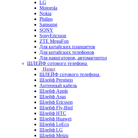
LG
Motorola
Nokia
Philips
Samsung
SONY
SonyEricsson
ZTE MegaFon
Для китайских планшетов
Для китайских телефонов
Для навигаторов, автомагнитол
ШЛЕЙФ сотового телефона
Назад
ШЛЕЙФ сотового телефона
Шлейф Prestigio
Антенный кабель
Шлейф Apple
Шлейф Asus
Шлейф Ericsson
Шлейф Fly-Bird
Шлейф HTC
Шлейф Huawei
Шлейф LeEco
Шлейф LG
Шлейф Meizu