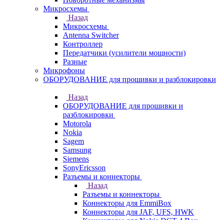
Микросхемы
Назад
Микросхемы
Antenna Switcher
Контроллер
Передатчики (усилители мощности)
Разные
Микрофоны
ОБОРУДОВАНИЕ для прошивки и разблокировки
Назад
ОБОРУДОВАНИЕ для прошивки и
разблокировки
Motorola
Nokia
Sagem
Samsung
Siemens
SonyEricsson
Разъемы и коннекторы
Назад
Разъемы и коннекторы
Коннекторы для EmmiBox
Коннекторы для JAF, UFS, HWK