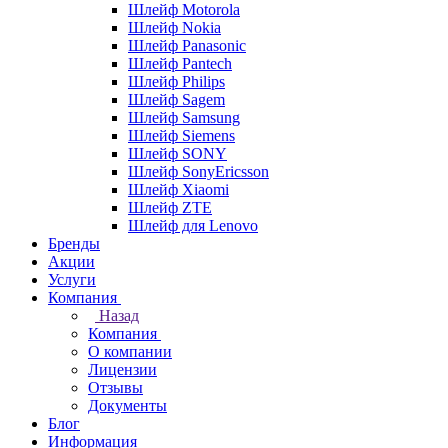
Шлейф Motorola
Шлейф Nokia
Шлейф Panasonic
Шлейф Pantech
Шлейф Philips
Шлейф Sagem
Шлейф Samsung
Шлейф Siemens
Шлейф SONY
Шлейф SonyEricsson
Шлейф Xiaomi
Шлейф ZTE
Шлейф для Lenovo
Бренды
Акции
Услуги
Компания
Назад
Компания
О компании
Лицензии
Отзывы
Документы
Блог
Информация