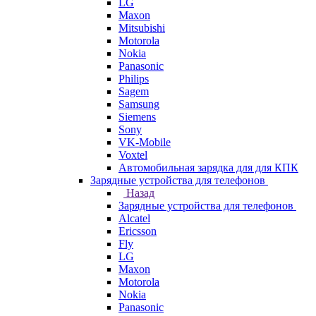
LG
Maxon
Mitsubishi
Motorola
Nokia
Panasonic
Philips
Sagem
Samsung
Siemens
Sony
VK-Mobile
Voxtel
Автомобильная зарядка для для КПК
Зарядные устройства для телефонов
Назад
Зарядные устройства для телефонов
Alcatel
Ericsson
Fly
LG
Maxon
Motorola
Nokia
Panasonic