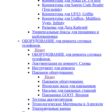
Коннекторы для Nokia DCT-4 Box
Коннекторы для Sagem Code Reader
(Test-points)
Коннекторы для UFS3, Griffin
Коннекторы для UniBox, Multibox,
Vygis, Infinity
Разъемы для Дата Кабелей
Универсальные боксы для прошивки и
разблокировки
ОБОРУДОВАНИЕ для ремонта сотовых
телефонов
Назад
ОБОРУДОВАНИЕ для ремонта сотовых
телефонов
Документация по ремонту. Схемы
Инструмент для ремонта
Паяльное оборудование
Назад
Паяльное оборудование
Японские жала для паяльников
Насадки для паяльных станций
Паяльники GOOT, Япония
Тестеры аккумуляторов
Технологические Материалы и Аэрозоли
Ультразвуковые ванны