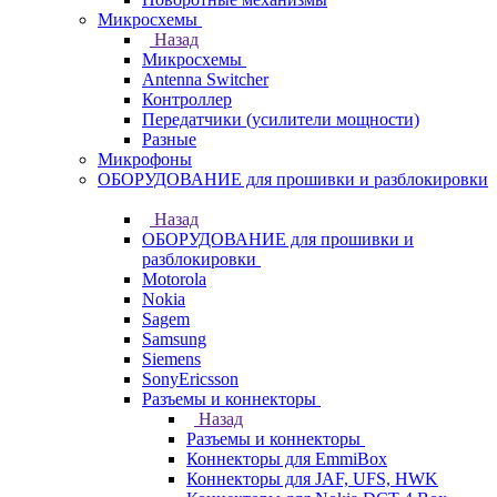
Микросхемы
Назад
Микросхемы
Antenna Switcher
Контроллер
Передатчики (усилители мощности)
Разные
Микрофоны
ОБОРУДОВАНИЕ для прошивки и разблокировки
Назад
ОБОРУДОВАНИЕ для прошивки и
разблокировки
Motorola
Nokia
Sagem
Samsung
Siemens
SonyEricsson
Разъемы и коннекторы
Назад
Разъемы и коннекторы
Коннекторы для EmmiBox
Коннекторы для JAF, UFS, HWK