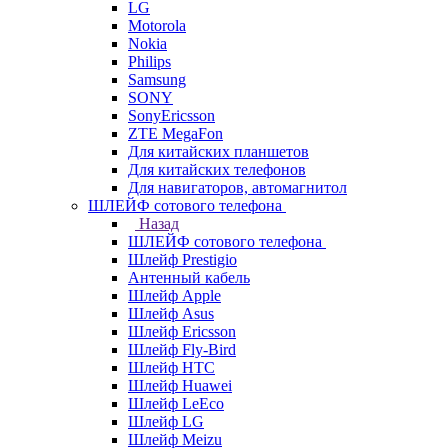
LG
Motorola
Nokia
Philips
Samsung
SONY
SonyEricsson
ZTE MegaFon
Для китайских планшетов
Для китайских телефонов
Для навигаторов, автомагнитол
ШЛЕЙФ сотового телефона
Назад
ШЛЕЙФ сотового телефона
Шлейф Prestigio
Антенный кабель
Шлейф Apple
Шлейф Asus
Шлейф Ericsson
Шлейф Fly-Bird
Шлейф HTC
Шлейф Huawei
Шлейф LeEco
Шлейф LG
Шлейф Meizu