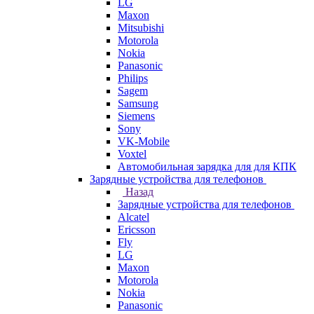
LG
Maxon
Mitsubishi
Motorola
Nokia
Panasonic
Philips
Sagem
Samsung
Siemens
Sony
VK-Mobile
Voxtel
Автомобильная зарядка для для КПК
Зарядные устройства для телефонов
Назад
Зарядные устройства для телефонов
Alcatel
Ericsson
Fly
LG
Maxon
Motorola
Nokia
Panasonic