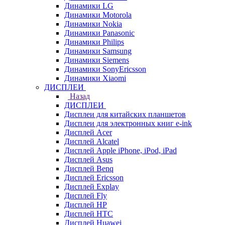
Динамики LG
Динамики Motorola
Динамики Nokia
Динамики Panasonic
Динамики Philips
Динамики Samsung
Динамики Siemens
Динамики SonyEricsson
Динамики Xiaomi
ДИСПЛЕИ
Назад
ДИСПЛЕИ
Дисплеи для китайских планшетов
Дисплеи для электронных книг e-ink
Дисплей Acer
Дисплей Alcatel
Дисплей Apple iPhone, iPod, iPad
Дисплей Asus
Дисплей Benq
Дисплей Ericsson
Дисплей Explay
Дисплей Fly
Дисплей HP
Дисплей HTC
Дисплей Huawei