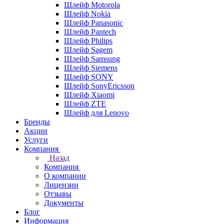
Шлейф Motorola
Шлейф Nokia
Шлейф Panasonic
Шлейф Pantech
Шлейф Philips
Шлейф Sagem
Шлейф Samsung
Шлейф Siemens
Шлейф SONY
Шлейф SonyEricsson
Шлейф Xiaomi
Шлейф ZTE
Шлейф для Lenovo
Бренды
Акции
Услуги
Компания
Назад
Компания
О компании
Лицензии
Отзывы
Документы
Блог
Информация