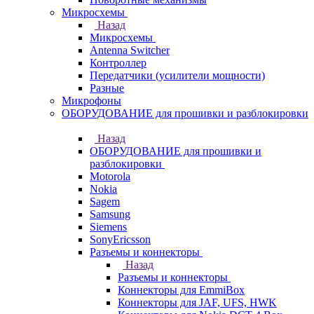
Микросхемы
Назад
Микросхемы
Antenna Switcher
Контроллер
Передатчики (усилители мощности)
Разные
Микрофоны
ОБОРУДОВАНИЕ для прошивки и разблокировки
Назад
ОБОРУДОВАНИЕ для прошивки и
разблокировки
Motorola
Nokia
Sagem
Samsung
Siemens
SonyEricsson
Разъемы и коннекторы
Назад
Разъемы и коннекторы
Коннекторы для EmmiBox
Коннекторы для JAF, UFS, HWK