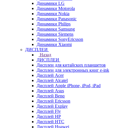
Динамики LG
Динамики Motorola
Динамики Nokia
Динамики Panasonic
Динамики Philips
Динамики Samsung
Динамики Siemens
Динамики SonyEricsson
Динамики Xiaomi
ДИСПЛЕИ
Назад
ДИСПЛЕИ
Дисплеи для китайских планшетов
Дисплеи для электронных книг e-ink
Дисплей Acer
Дисплей Alcatel
Дисплей Apple iPhone, iPod, iPad
Дисплей Asus
Дисплей Benq
Дисплей Ericsson
Дисплей Explay
Дисплей Fly
Дисплей HP
Дисплей HTC
Дисплей Huawei