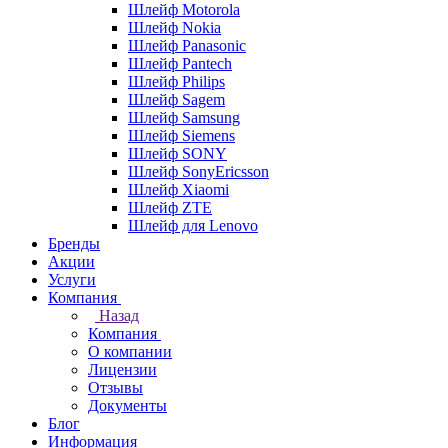
Шлейф Motorola
Шлейф Nokia
Шлейф Panasonic
Шлейф Pantech
Шлейф Philips
Шлейф Sagem
Шлейф Samsung
Шлейф Siemens
Шлейф SONY
Шлейф SonyEricsson
Шлейф Xiaomi
Шлейф ZTE
Шлейф для Lenovo
Бренды
Акции
Услуги
Компания
Назад
Компания
О компании
Лицензии
Отзывы
Документы
Блог
Информация