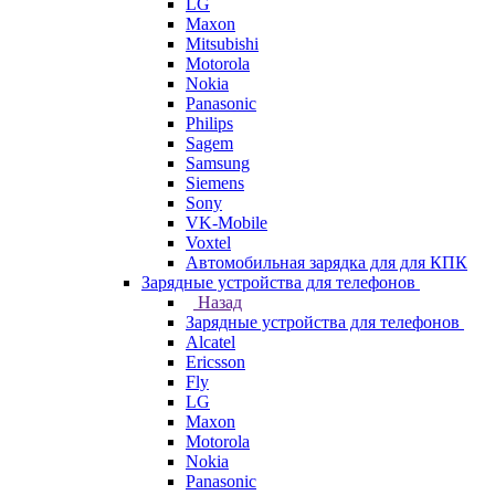
LG
Maxon
Mitsubishi
Motorola
Nokia
Panasonic
Philips
Sagem
Samsung
Siemens
Sony
VK-Mobile
Voxtel
Автомобильная зарядка для для КПК
Зарядные устройства для телефонов
Назад
Зарядные устройства для телефонов
Alcatel
Ericsson
Fly
LG
Maxon
Motorola
Nokia
Panasonic