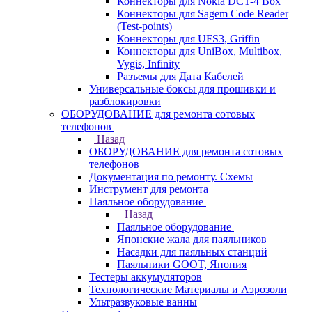
Коннекторы для Nokia DCT-4 Box
Коннекторы для Sagem Code Reader
(Test-points)
Коннекторы для UFS3, Griffin
Коннекторы для UniBox, Multibox,
Vygis, Infinity
Разъемы для Дата Кабелей
Универсальные боксы для прошивки и
разблокировки
ОБОРУДОВАНИЕ для ремонта сотовых
телефонов
Назад
ОБОРУДОВАНИЕ для ремонта сотовых
телефонов
Документация по ремонту. Схемы
Инструмент для ремонта
Паяльное оборудование
Назад
Паяльное оборудование
Японские жала для паяльников
Насадки для паяльных станций
Паяльники GOOT, Япония
Тестеры аккумуляторов
Технологические Материалы и Аэрозоли
Ультразвуковые ванны