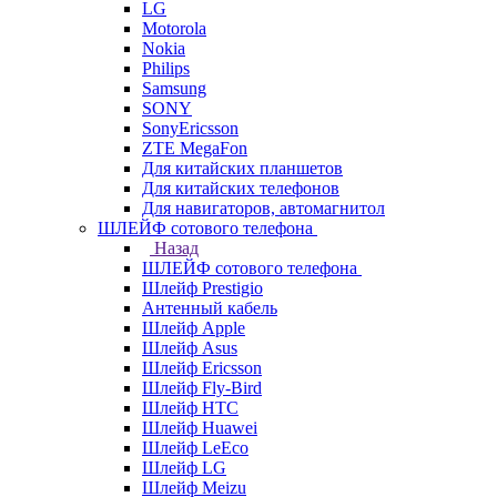
LG
Motorola
Nokia
Philips
Samsung
SONY
SonyEricsson
ZTE MegaFon
Для китайских планшетов
Для китайских телефонов
Для навигаторов, автомагнитол
ШЛЕЙФ сотового телефона
Назад
ШЛЕЙФ сотового телефона
Шлейф Prestigio
Антенный кабель
Шлейф Apple
Шлейф Asus
Шлейф Ericsson
Шлейф Fly-Bird
Шлейф HTC
Шлейф Huawei
Шлейф LeEco
Шлейф LG
Шлейф Meizu