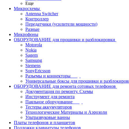
Еще
Микросхемы
Antenna Switcher
Контроллер
Передатчики (усилители мощности)
Разные
Микрофоны
ОБОРУДОВАНИЕ для прошивки и разблокировки
Motorola
Nokia
Sagem
Samsung
Siemens
SonyEricsson
Разъемы и коннекторы
Универсальные боксы для прошивки и разблокиров
ОБОРУДОВАНИЕ для ремонта сотовых телефонов
Документация по ремонту. Схемы
Инструмент для ремонта
Паяльное оборудование
Тестеры аккумуляторов
Технологические Материалы и Аэрозоли
Ультразвуковые ванны
Платы телефонов и планшетов
Подложки клавиатуры телефонов