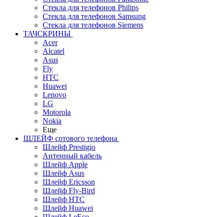
Стекла для телефонов Philips
Стекла для телефонов Samsung
Стекла для телефонов Siemens
ТАЧСКРИНЫ
Acer
Alcatel
Asus
Fly
HTC
Huawei
Lenovo
LG
Motorola
Nokia
Еще
ШЛЕЙФ сотового телефона
Шлейф Prestigio
Антенный кабель
Шлейф Apple
Шлейф Asus
Шлейф Ericsson
Шлейф Fly-Bird
Шлейф HTC
Шлейф Huawei
Шлейф LeEco