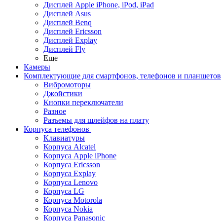
Дисплей Apple iPhone, iPod, iPad
Дисплей Asus
Дисплей Benq
Дисплей Ericsson
Дисплей Explay
Дисплей Fly
Еще
Камеры
Комплектующие для смартфонов, телефонов и планшетов
Вибромоторы
Джойстики
Кнопки переключатели
Разное
Разъемы для шлейфов на плату
Корпуса телефонов
Клавиатуры
Корпуса Alcatel
Корпуса Apple iPhone
Корпуса Ericsson
Корпуса Explay
Корпуса Lenovo
Корпуса LG
Корпуса Motorola
Корпуса Nokia
Корпуса Panasonic