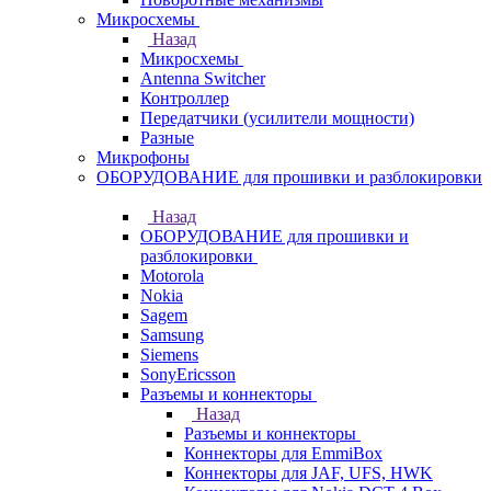
Микросхемы
Назад
Микросхемы
Antenna Switcher
Контроллер
Передатчики (усилители мощности)
Разные
Микрофоны
ОБОРУДОВАНИЕ для прошивки и разблокировки
Назад
ОБОРУДОВАНИЕ для прошивки и
разблокировки
Motorola
Nokia
Sagem
Samsung
Siemens
SonyEricsson
Разъемы и коннекторы
Назад
Разъемы и коннекторы
Коннекторы для EmmiBox
Коннекторы для JAF, UFS, HWK