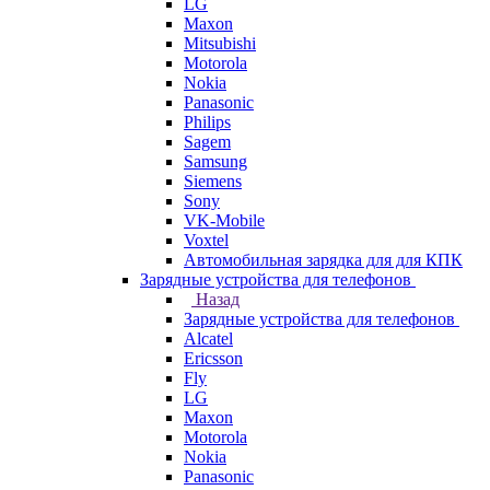
LG
Maxon
Mitsubishi
Motorola
Nokia
Panasonic
Philips
Sagem
Samsung
Siemens
Sony
VK-Mobile
Voxtel
Автомобильная зарядка для для КПК
Зарядные устройства для телефонов
Назад
Зарядные устройства для телефонов
Alcatel
Ericsson
Fly
LG
Maxon
Motorola
Nokia
Panasonic