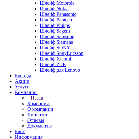
Шлейф Motorola
Шлейф Nokia
Шлейф Panasonic
Шлейф Pantech
Шлейф Philips
Шлейф Sagem
Шлейф Samsung
Шлейф Siemens
Шлейф SONY
Шлейф SonyEricsson
Шлейф Xiaomi
Шлейф ZTE
Шлейф для Lenovo
Бренды
Акции
Услуги
Компания
Назад
Компания
О компании
Лицензии
Отзывы
Документы
Блог
Информация