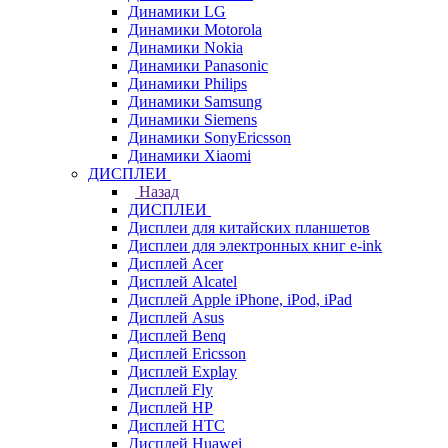
Динамики LG
Динамики Motorola
Динамики Nokia
Динамики Panasonic
Динамики Philips
Динамики Samsung
Динамики Siemens
Динамики SonyEricsson
Динамики Xiaomi
ДИСПЛЕИ
Назад
ДИСПЛЕИ
Дисплеи для китайских планшетов
Дисплеи для электронных книг e-ink
Дисплей Acer
Дисплей Alcatel
Дисплей Apple iPhone, iPod, iPad
Дисплей Asus
Дисплей Benq
Дисплей Ericsson
Дисплей Explay
Дисплей Fly
Дисплей HP
Дисплей HTC
Дисплей Huawei