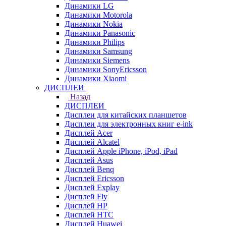
Динамики LG
Динамики Motorola
Динамики Nokia
Динамики Panasonic
Динамики Philips
Динамики Samsung
Динамики Siemens
Динамики SonyEricsson
Динамики Xiaomi
ДИСПЛЕИ
Назад
ДИСПЛЕИ
Дисплеи для китайских планшетов
Дисплеи для электронных книг e-ink
Дисплей Acer
Дисплей Alcatel
Дисплей Apple iPhone, iPod, iPad
Дисплей Asus
Дисплей Benq
Дисплей Ericsson
Дисплей Explay
Дисплей Fly
Дисплей HP
Дисплей HTC
Дисплей Huawei