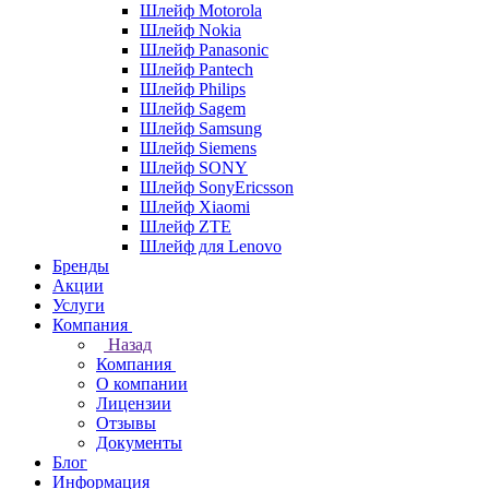
Шлейф Motorola
Шлейф Nokia
Шлейф Panasonic
Шлейф Pantech
Шлейф Philips
Шлейф Sagem
Шлейф Samsung
Шлейф Siemens
Шлейф SONY
Шлейф SonyEricsson
Шлейф Xiaomi
Шлейф ZTE
Шлейф для Lenovo
Бренды
Акции
Услуги
Компания
Назад
Компания
О компании
Лицензии
Отзывы
Документы
Блог
Информация