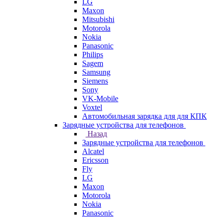
LG
Maxon
Mitsubishi
Motorola
Nokia
Panasonic
Philips
Sagem
Samsung
Siemens
Sony
VK-Mobile
Voxtel
Автомобильная зарядка для для КПК
Зарядные устройства для телефонов
Назад
Зарядные устройства для телефонов
Alcatel
Ericsson
Fly
LG
Maxon
Motorola
Nokia
Panasonic