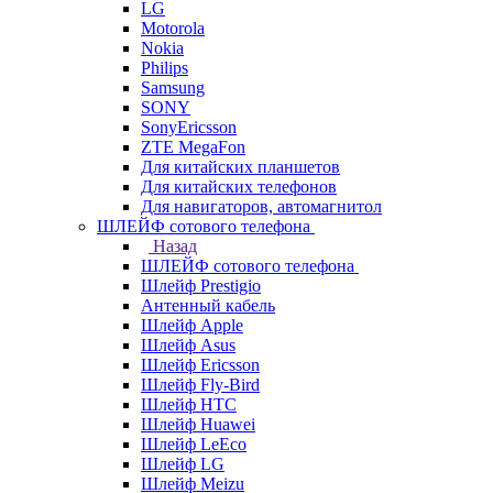
LG
Motorola
Nokia
Philips
Samsung
SONY
SonyEricsson
ZTE MegaFon
Для китайских планшетов
Для китайских телефонов
Для навигаторов, автомагнитол
ШЛЕЙФ сотового телефона
Назад
ШЛЕЙФ сотового телефона
Шлейф Prestigio
Антенный кабель
Шлейф Apple
Шлейф Asus
Шлейф Ericsson
Шлейф Fly-Bird
Шлейф HTC
Шлейф Huawei
Шлейф LeEco
Шлейф LG
Шлейф Meizu