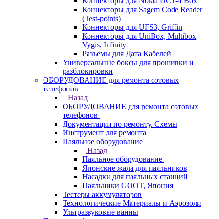
Коннекторы для Nokia DCT-4 Box
Коннекторы для Sagem Code Reader
(Test-points)
Коннекторы для UFS3, Griffin
Коннекторы для UniBox, Multibox,
Vygis, Infinity
Разъемы для Дата Кабелей
Универсальные боксы для прошивки и
разблокировки
ОБОРУДОВАНИЕ для ремонта сотовых
телефонов
Назад
ОБОРУДОВАНИЕ для ремонта сотовых
телефонов
Документация по ремонту. Схемы
Инструмент для ремонта
Паяльное оборудование
Назад
Паяльное оборудование
Японские жала для паяльников
Насадки для паяльных станций
Паяльники GOOT, Япония
Тестеры аккумуляторов
Технологические Материалы и Аэрозоли
Ультразвуковые ванны