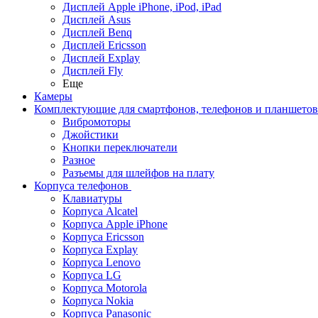
Дисплей Apple iPhone, iPod, iPad
Дисплей Asus
Дисплей Benq
Дисплей Ericsson
Дисплей Explay
Дисплей Fly
Еще
Камеры
Комплектующие для смартфонов, телефонов и планшетов
Вибромоторы
Джойстики
Кнопки переключатели
Разное
Разъемы для шлейфов на плату
Корпуса телефонов
Клавиатуры
Корпуса Alcatel
Корпуса Apple iPhone
Корпуса Ericsson
Корпуса Explay
Корпуса Lenovo
Корпуса LG
Корпуса Motorola
Корпуса Nokia
Корпуса Panasonic