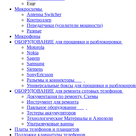
Еще
Микросхемы
Antenna Switcher
Контроллер
Передатчики (усилители мощности)
Разные
Микрофоны
ОБОРУДОВАНИЕ для прошивки и разблокировки
Motorola
Nokia
Sagem
Samsung
Siemens
SonyEricsson
Разъемы и коннекторы
Универсальные боксы для прошивки и разблокиров
ОБОРУДОВАНИЕ для ремонта сотовых телефонов
Документация по ремонту. Схемы
Инструмент для ремонта
Паяльное оборудование
Тестеры аккумуляторов
Технологические Материалы и Аэрозоли
Ультразвуковые ванны
Платы телефонов и планшетов
Подложки клавиатуры телефонов