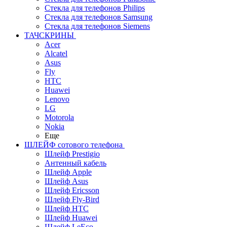
Стекла для телефонов Philips
Стекла для телефонов Samsung
Стекла для телефонов Siemens
ТАЧСКРИНЫ
Acer
Alcatel
Asus
Fly
HTC
Huawei
Lenovo
LG
Motorola
Nokia
Еще
ШЛЕЙФ сотового телефона
Шлейф Prestigio
Антенный кабель
Шлейф Apple
Шлейф Asus
Шлейф Ericsson
Шлейф Fly-Bird
Шлейф HTC
Шлейф Huawei
Шлейф LeEco