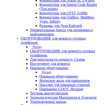
Коннекторы для Nokia DCT-4 Box
Коннекторы для Sagem Code Reader
(Test-points)
Коннекторы для UFS3, Griffin
Коннекторы для UniBox, Multibox,
Vygis, Infinity
Разъемы для Дата Кабелей
Универсальные боксы для прошивки и
разблокировки
ОБОРУДОВАНИЕ для ремонта сотовых
телефонов
Назад
ОБОРУДОВАНИЕ для ремонта сотовых
телефонов
Документация по ремонту. Схемы
Инструмент для ремонта
Паяльное оборудование
Назад
Паяльное оборудование
Японские жала для паяльников
Насадки для паяльных станций
Паяльники GOOT, Япония
Тестеры аккумуляторов
Технологические Материалы и Аэрозоли
Ультразвуковые ванны