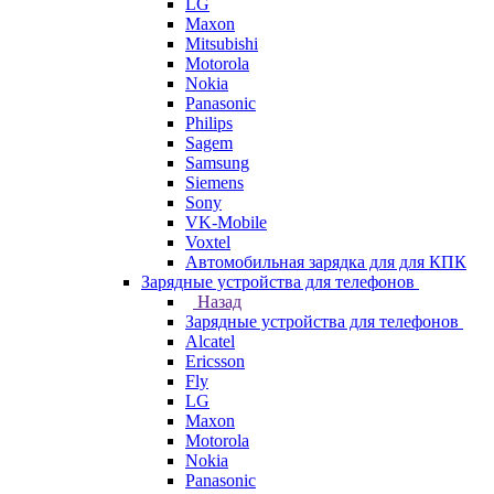
LG
Maxon
Mitsubishi
Motorola
Nokia
Panasonic
Philips
Sagem
Samsung
Siemens
Sony
VK-Mobile
Voxtel
Автомобильная зарядка для для КПК
Зарядные устройства для телефонов
Назад
Зарядные устройства для телефонов
Alcatel
Ericsson
Fly
LG
Maxon
Motorola
Nokia
Panasonic