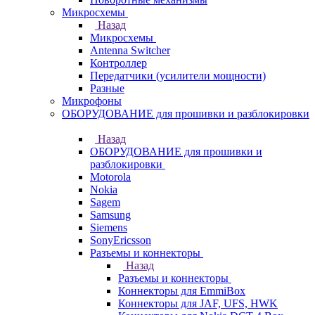
Микросхемы
Назад
Микросхемы
Antenna Switcher
Контроллер
Передатчики (усилители мощности)
Разные
Микрофоны
ОБОРУДОВАНИЕ для прошивки и разблокировки
Назад
ОБОРУДОВАНИЕ для прошивки и
разблокировки
Motorola
Nokia
Sagem
Samsung
Siemens
SonyEricsson
Разъемы и коннекторы
Назад
Разъемы и коннекторы
Коннекторы для EmmiBox
Коннекторы для JAF, UFS, HWK