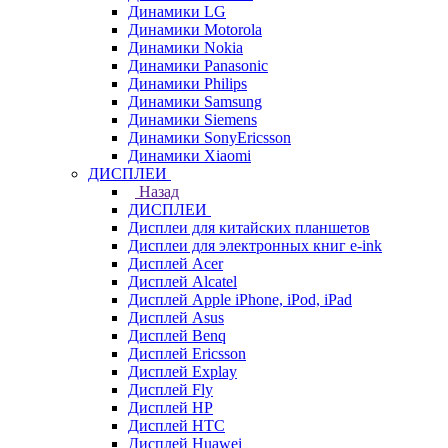
Динамики LG
Динамики Motorola
Динамики Nokia
Динамики Panasonic
Динамики Philips
Динамики Samsung
Динамики Siemens
Динамики SonyEricsson
Динамики Xiaomi
ДИСПЛЕИ
Назад
ДИСПЛЕИ
Дисплеи для китайских планшетов
Дисплеи для электронных книг e-ink
Дисплей Acer
Дисплей Alcatel
Дисплей Apple iPhone, iPod, iPad
Дисплей Asus
Дисплей Benq
Дисплей Ericsson
Дисплей Explay
Дисплей Fly
Дисплей HP
Дисплей HTC
Дисплей Huawei