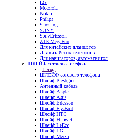
LG
Motorola
Nokia
Philips
Samsung
SONY
SonyEricsson
ZTE MegaFon
Для китайских планшетов
Для китайских телефонов
Для навигаторов, автомагнитол
ШЛЕЙФ сотового телефона
Назад
ШЛЕЙФ сотового телефона
Шлейф Prestigio
Антенный кабель
Шлейф Apple
Шлейф Asus
Шлейф Ericsson
Шлейф Fly-Bird
Шлейф HTC
Шлейф Huawei
Шлейф LeEco
Шлейф LG
Шлейф Meizu