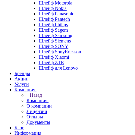
Шлейф Motorola
Шлейф Nokia
Шлейф Panasonic
Шлейф Pantech
Шлейф Philips
Шлейф Sagem
Шлейф Samsung
Шлейф Siemens
Шлейф SONY
Шлейф SonyEricsson
Шлейф Xiaomi
Шлейф ZTE
Шлейф для Lenovo
Бренды
Акции
Услуги
Компания
Назад
Компания
О компании
Лицензии
Отзывы
Документы
Блог
Информация