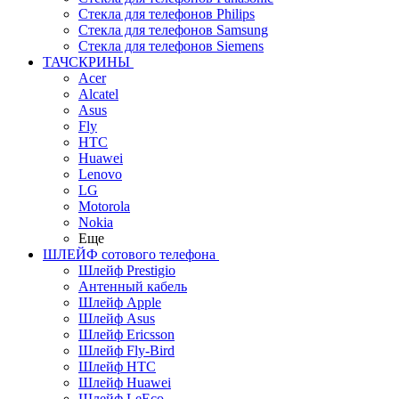
Стекла для телефонов Philips
Стекла для телефонов Samsung
Стекла для телефонов Siemens
ТАЧСКРИНЫ
Acer
Alcatel
Asus
Fly
HTC
Huawei
Lenovo
LG
Motorola
Nokia
Еще
ШЛЕЙФ сотового телефона
Шлейф Prestigio
Антенный кабель
Шлейф Apple
Шлейф Asus
Шлейф Ericsson
Шлейф Fly-Bird
Шлейф HTC
Шлейф Huawei
Шлейф LeEco