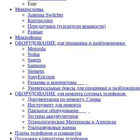
Еще
Микросхемы
Antenna Switcher
Контроллер
Передатчики (усилители мощности)
Разные
Микрофоны
ОБОРУДОВАНИЕ для прошивки и разблокировки
Motorola
Nokia
Sagem
Samsung
Siemens
SonyEricsson
Разъемы и коннекторы
Универсальные боксы для прошивки и разблокиров
ОБОРУДОВАНИЕ для ремонта сотовых телефонов
Документация по ремонту. Схемы
Инструмент для ремонта
Паяльное оборудование
Тестеры аккумуляторов
Технологические Материалы и Аэрозоли
Ультразвуковые ванны
Платы телефонов и планшетов
Подложки клавиатуры телефонов