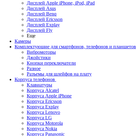
Дисплей Apple iPhone, iPod, iPad
Дисплей Asus
Дисплей Benq
Дисплей Ericsson
Дисплей Explay
Дисплей Fly
Еще
Камеры
Комплектующие для смартфонов, телефонов и планшетов
Вибромоторы
Джойстики
Кнопки переключатели
Разное
Разъемы для шлейфов на плату
Корпуса телефонов
Клавиатуры
Корпуса Alcatel
Корпуса Apple iPhone
Корпуса Ericsson
Корпуса Explay
Корпуса Lenovo
Корпуса LG
Корпуса Motorola
Корпуса Nokia
Корпуса Panasonic