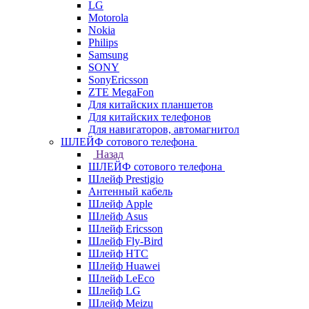
LG
Motorola
Nokia
Philips
Samsung
SONY
SonyEricsson
ZTE MegaFon
Для китайских планшетов
Для китайских телефонов
Для навигаторов, автомагнитол
ШЛЕЙФ сотового телефона
Назад
ШЛЕЙФ сотового телефона
Шлейф Prestigio
Антенный кабель
Шлейф Apple
Шлейф Asus
Шлейф Ericsson
Шлейф Fly-Bird
Шлейф HTC
Шлейф Huawei
Шлейф LeEco
Шлейф LG
Шлейф Meizu