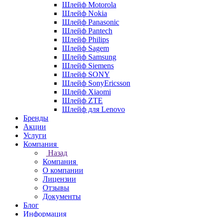
Шлейф Motorola
Шлейф Nokia
Шлейф Panasonic
Шлейф Pantech
Шлейф Philips
Шлейф Sagem
Шлейф Samsung
Шлейф Siemens
Шлейф SONY
Шлейф SonyEricsson
Шлейф Xiaomi
Шлейф ZTE
Шлейф для Lenovo
Бренды
Акции
Услуги
Компания
Назад
Компания
О компании
Лицензии
Отзывы
Документы
Блог
Информация