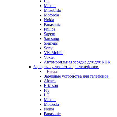
LG
Maxon
Mitsubishi
Motorola
Nokia
Panasonic
Philips
Sagem
Samsung
Siemens
Sony
VK-Mobile
Voxtel
Автомобильная зарядка для для КПК
Зарядные устройства для телефонов
Назад
Зарядные устройства для телефонов
Alcatel
Ericsson
Fly
LG
Maxon
Motorola
Nokia
Panasonic