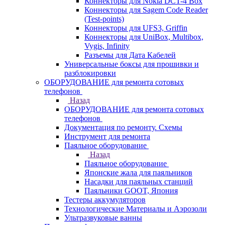
Коннекторы для Nokia DCT-4 Box
Коннекторы для Sagem Code Reader
(Test-points)
Коннекторы для UFS3, Griffin
Коннекторы для UniBox, Multibox,
Vygis, Infinity
Разъемы для Дата Кабелей
Универсальные боксы для прошивки и
разблокировки
ОБОРУДОВАНИЕ для ремонта сотовых
телефонов
Назад
ОБОРУДОВАНИЕ для ремонта сотовых
телефонов
Документация по ремонту. Схемы
Инструмент для ремонта
Паяльное оборудование
Назад
Паяльное оборудование
Японские жала для паяльников
Насадки для паяльных станций
Паяльники GOOT, Япония
Тестеры аккумуляторов
Технологические Материалы и Аэрозоли
Ультразвуковые ванны