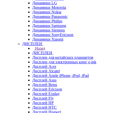
Динамики LG
Динамики Motorola
Динамики Nokia
Динамики Panasonic
Динамики Philips
Динамики Samsung
Динамики Siemens
Динамики SonyEricsson
Динамики Xiaomi
ДИСПЛЕИ
Назад
ДИСПЛЕИ
Дисплеи для китайских планшетов
Дисплеи для электронных книг e-ink
Дисплей Acer
Дисплей Alcatel
Дисплей Apple iPhone, iPod, iPad
Дисплей Asus
Дисплей Benq
Дисплей Ericsson
Дисплей Explay
Дисплей Fly
Дисплей HP
Дисплей HTC
Дисплей Huawei