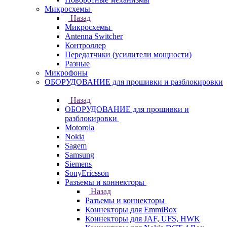
Микросхемы
Назад
Микросхемы
Antenna Switcher
Контроллер
Передатчики (усилители мощности)
Разные
Микрофоны
ОБОРУДОВАНИЕ для прошивки и разблокировки
Назад
ОБОРУДОВАНИЕ для прошивки и
разблокировки
Motorola
Nokia
Sagem
Samsung
Siemens
SonyEricsson
Разъемы и коннекторы
Назад
Разъемы и коннекторы
Коннекторы для EmmiBox
Коннекторы для JAF, UFS, HWK