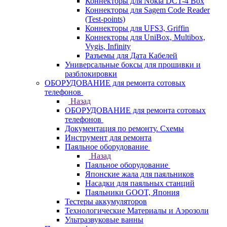
Коннекторы для Nokia DCT-4 Box
Коннекторы для Sagem Code Reader
(Test-points)
Коннекторы для UFS3, Griffin
Коннекторы для UniBox, Multibox,
Vygis, Infinity
Разъемы для Дата Кабелей
Универсальные боксы для прошивки и
разблокировки
ОБОРУДОВАНИЕ для ремонта сотовых
телефонов
Назад
ОБОРУДОВАНИЕ для ремонта сотовых
телефонов
Документация по ремонту. Схемы
Инструмент для ремонта
Паяльное оборудование
Назад
Паяльное оборудование
Японские жала для паяльников
Насадки для паяльных станций
Паяльники GOOT, Япония
Тестеры аккумуляторов
Технологические Материалы и Аэрозоли
Ультразвуковые ванны