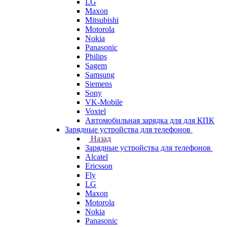
LG
Maxon
Mitsubishi
Motorola
Nokia
Panasonic
Philips
Sagem
Samsung
Siemens
Sony
VK-Mobile
Voxtel
Автомобильная зарядка для для КПК
Зарядные устройства для телефонов
Назад
Зарядные устройства для телефонов
Alcatel
Ericsson
Fly
LG
Maxon
Motorola
Nokia
Panasonic