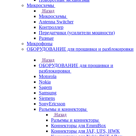
Микросхемы
Назад
Микросхемы
Antenna Switcher
Контроллер
Передатчики (усилители мощности)
Разные
Микрофоны
ОБОРУДОВАНИЕ для прошивки и разблокировки
Назад
ОБОРУДОВАНИЕ для прошивки и
разблокировки
Motorola
Nokia
Sagem
Samsung
Siemens
SonyEricsson
Разъемы и коннекторы
Назад
Разъемы и коннекторы
Коннекторы для EmmiBox
Коннекторы для JAF, UFS, HWK