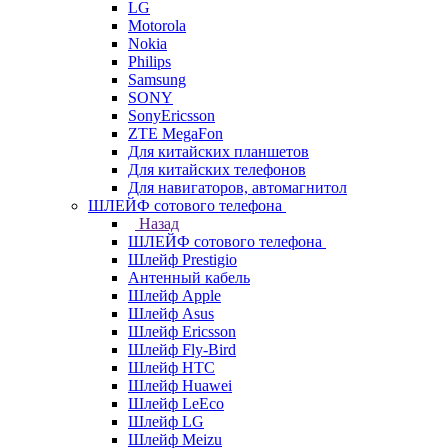
LG
Motorola
Nokia
Philips
Samsung
SONY
SonyEricsson
ZTE MegaFon
Для китайских планшетов
Для китайских телефонов
Для навигаторов, автомагнитол
ШЛЕЙФ сотового телефона
Назад
ШЛЕЙФ сотового телефона
Шлейф Prestigio
Антенный кабель
Шлейф Apple
Шлейф Asus
Шлейф Ericsson
Шлейф Fly-Bird
Шлейф HTC
Шлейф Huawei
Шлейф LeEco
Шлейф LG
Шлейф Meizu