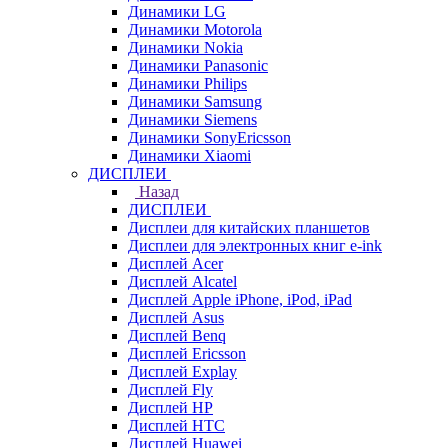
Динамики LG
Динамики Motorola
Динамики Nokia
Динамики Panasonic
Динамики Philips
Динамики Samsung
Динамики Siemens
Динамики SonyEricsson
Динамики Xiaomi
ДИСПЛЕИ
Назад
ДИСПЛЕИ
Дисплеи для китайских планшетов
Дисплеи для электронных книг e-ink
Дисплей Acer
Дисплей Alcatel
Дисплей Apple iPhone, iPod, iPad
Дисплей Asus
Дисплей Benq
Дисплей Ericsson
Дисплей Explay
Дисплей Fly
Дисплей HP
Дисплей HTC
Дисплей Huawei