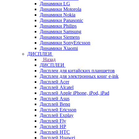
Динамики LG
Динамики Motorola
Динамики Nokia
Динамики Panasonic
Динамики Philips
Динамики Samsung
Динамики Siemens
Динамики SonyEricsson
Динамики Xiaomi
ДИСПЛЕИ
Назад
ДИСПЛЕИ
Дисплеи для китайских планшетов
Дисплеи для электронных книг e-ink
Дисплей Acer
Дисплей Alcatel
Дисплей Apple iPhone, iPod, iPad
Дисплей Asus
Дисплей Benq
Дисплей Ericsson
Дисплей Explay
Дисплей Fly
Дисплей HP
Дисплей HTC
Дисплей Huawei