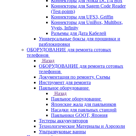
Коннекторы для Nokia DCT-4 Box
Коннекторы для Sagem Code Reader
(Test-points)
Коннекторы для UFS3, Griffin
Коннекторы для UniBox, Multibox,
Vygis, Infinity
Разъемы для Дата Кабелей
Универсальные боксы для прошивки и
разблокировки
ОБОРУДОВАНИЕ для ремонта сотовых
телефонов
Назад
ОБОРУДОВАНИЕ для ремонта сотовых
телефонов
Документация по ремонту. Схемы
Инструмент для ремонта
Паяльное оборудование
Назад
Паяльное оборудование
Японские жала для паяльников
Насадки для паяльных станций
Паяльники GOOT, Япония
Тестеры аккумуляторов
Технологические Материалы и Аэрозоли
Ультразвуковые ванны