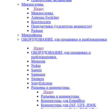
Микросхемы
Назад
Микросхемы
Antenna Switcher
Контроллер
Передатчики (усилители мощности)
Разные
Микрофоны
ОБОРУДОВАНИЕ для прошивки и разблокировки
Назад
ОБОРУДОВАНИЕ для прошивки и
разблокировки
Motorola
Nokia
Sagem
Samsung
Siemens
SonyEricsson
Разъемы и коннекторы
Назад
Разъемы и коннекторы
Коннекторы для EmmiBox
Коннекторы для JAF, UFS, HWK