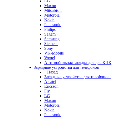
LG
Maxon
Mitsubishi
Motorola
Nokia
Panasonic
Philips
Sagem
Samsung
Siemens
Sony
VK-Mobile
Voxtel
Автомобильная зарядка для для КПК
Зарядные устройства для телефонов
Назад
Зарядные устройства для телефонов
Alcatel
Ericsson
Fly
LG
Maxon
Motorola
Nokia
Panasonic