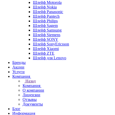
Шлейф Motorola
Шлейф Nokia
Шлейф Panasonic
Шлейф Pantech
Шлейф Philips
Шлейф Sagem
Шлейф Samsung
Шлейф Siemens
Шлейф SONY
Шлейф SonyEricsson
Шлейф Xiaomi
Шлейф ZTE
Шлейф для Lenovo
Бренды
Акции
Услуги
Компания
Назад
Компания
О компании
Лицензии
Отзывы
Документы
Блог
Информация