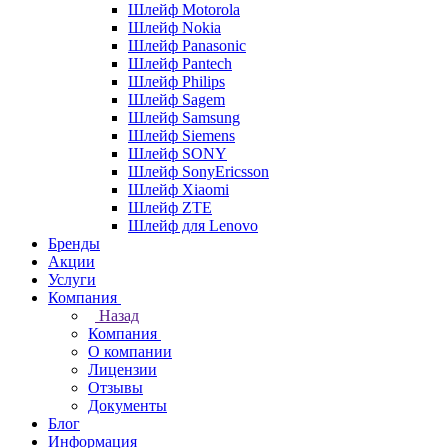
Шлейф Motorola
Шлейф Nokia
Шлейф Panasonic
Шлейф Pantech
Шлейф Philips
Шлейф Sagem
Шлейф Samsung
Шлейф Siemens
Шлейф SONY
Шлейф SonyEricsson
Шлейф Xiaomi
Шлейф ZTE
Шлейф для Lenovo
Бренды
Акции
Услуги
Компания
Назад
Компания
О компании
Лицензии
Отзывы
Документы
Блог
Информация