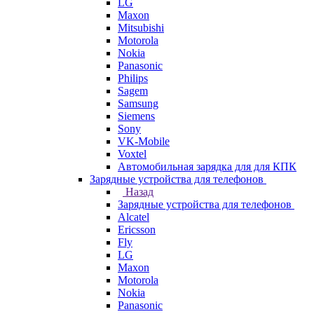
LG
Maxon
Mitsubishi
Motorola
Nokia
Panasonic
Philips
Sagem
Samsung
Siemens
Sony
VK-Mobile
Voxtel
Автомобильная зарядка для для КПК
Зарядные устройства для телефонов
Назад
Зарядные устройства для телефонов
Alcatel
Ericsson
Fly
LG
Maxon
Motorola
Nokia
Panasonic