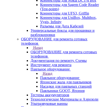
Коннекторы для Nokia DCT-4 Box
Коннекторы для Sagem Code Reader
(Test-points)
Коннекторы для UFS3, Griffin
Коннекторы для UniBox, Multibox,
Vygis, Infinity
Разъемы для Дата Кабелей
Универсальные боксы для прошивки и
разблокировки
ОБОРУДОВАНИЕ для ремонта сотовых
телефонов
Назад
ОБОРУДОВАНИЕ для ремонта сотовых
телефонов
Документация по ремонту. Схемы
Инструмент для ремонта
Паяльное оборудование
Назад
Паяльное оборудование
Японские жала для паяльников
Насадки для паяльных станций
Паяльники GOOT, Япония
Тестеры аккумуляторов
Технологические Материалы и Аэрозоли
Ультразвуковые ванны