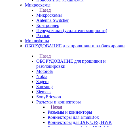
Микросхемы
Назад
Микросхемы
Antenna Switcher
Контроллер
Передатчики (усилители мощности)
Разные
Микрофоны
ОБОРУДОВАНИЕ для прошивки и разблокировки
Назад
ОБОРУДОВАНИЕ для прошивки и
разблокировки
Motorola
Nokia
Sagem
Samsung
Siemens
SonyEricsson
Разъемы и коннекторы
Назад
Разъемы и коннекторы
Коннекторы для EmmiBox
Коннекторы для JAF, UFS, HWK