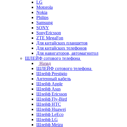
LG
Motorola
Nokia
Philips
Samsung
SONY
SonyEricsson
ZTE MegaFon
Для китайских планшетов
Для китайских телефонов
Для навигаторов, автомагнитол
ШЛЕЙФ сотового телефона
Назад
ШЛЕЙФ сотового телефона
Шлейф Prestigio
Антенный кабель
Шлейф Apple
Шлейф Asus
Шлейф Ericsson
Шлейф Fly-Bird
Шлейф HTC
Шлейф Huawei
Шлейф LeEco
Шлейф LG
Шлейф Meizu