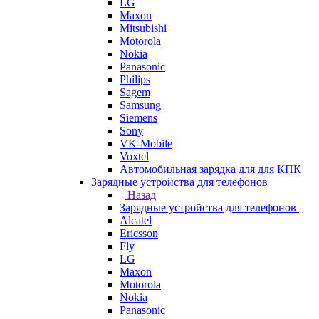
LG
Maxon
Mitsubishi
Motorola
Nokia
Panasonic
Philips
Sagem
Samsung
Siemens
Sony
VK-Mobile
Voxtel
Автомобильная зарядка для для КПК
Зарядные устройства для телефонов
Назад
Зарядные устройства для телефонов
Alcatel
Ericsson
Fly
LG
Maxon
Motorola
Nokia
Panasonic