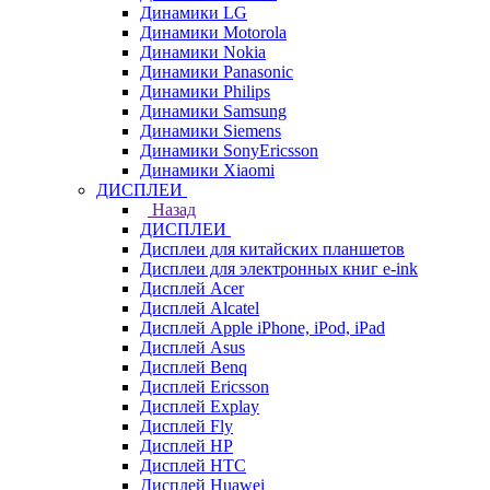
Динамики LG
Динамики Motorola
Динамики Nokia
Динамики Panasonic
Динамики Philips
Динамики Samsung
Динамики Siemens
Динамики SonyEricsson
Динамики Xiaomi
ДИСПЛЕИ
Назад
ДИСПЛЕИ
Дисплеи для китайских планшетов
Дисплеи для электронных книг e-ink
Дисплей Acer
Дисплей Alcatel
Дисплей Apple iPhone, iPod, iPad
Дисплей Asus
Дисплей Benq
Дисплей Ericsson
Дисплей Explay
Дисплей Fly
Дисплей HP
Дисплей HTC
Дисплей Huawei