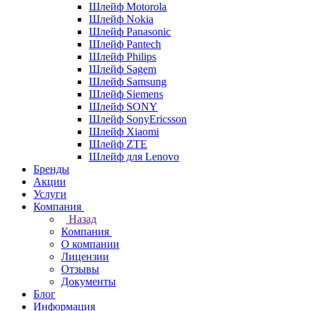
Шлейф Motorola
Шлейф Nokia
Шлейф Panasonic
Шлейф Pantech
Шлейф Philips
Шлейф Sagem
Шлейф Samsung
Шлейф Siemens
Шлейф SONY
Шлейф SonyEricsson
Шлейф Xiaomi
Шлейф ZTE
Шлейф для Lenovo
Бренды
Акции
Услуги
Компания
Назад
Компания
О компании
Лицензии
Отзывы
Документы
Блог
Информация