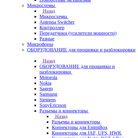
Микросхемы
Назад
Микросхемы
Antenna Switcher
Контроллер
Передатчики (усилители мощности)
Разные
Микрофоны
ОБОРУДОВАНИЕ для прошивки и разблокировки
Назад
ОБОРУДОВАНИЕ для прошивки и
разблокировки
Motorola
Nokia
Sagem
Samsung
Siemens
SonyEricsson
Разъемы и коннекторы
Назад
Разъемы и коннекторы
Коннекторы для EmmiBox
Коннекторы для JAF, UFS, HWK