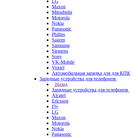
LG
Maxon
Mitsubishi
Motorola
Nokia
Panasonic
Philips
Sagem
Samsung
Siemens
Sony
VK-Mobile
Voxtel
Автомобильная зарядка для для КПК
Зарядные устройства для телефонов
Назад
Зарядные устройства для телефонов
Alcatel
Ericsson
Fly
LG
Maxon
Motorola
Nokia
Panasonic