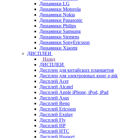
Динамики LG
Динамики Motorola
Динамики Nokia
Динамики Panasonic
Динамики Philips
Динамики Samsung
Динамики Siemens
Динамики SonyEricsson
Динамики Xiaomi
ДИСПЛЕИ
Назад
ДИСПЛЕИ
Дисплеи для китайских планшетов
Дисплеи для электронных книг e-ink
Дисплей Acer
Дисплей Alcatel
Дисплей Apple iPhone, iPod, iPad
Дисплей Asus
Дисплей Benq
Дисплей Ericsson
Дисплей Explay
Дисплей Fly
Дисплей HP
Дисплей HTC
Дисплей Huawei