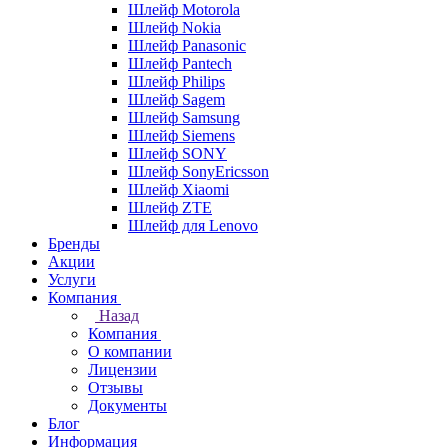
Шлейф Motorola
Шлейф Nokia
Шлейф Panasonic
Шлейф Pantech
Шлейф Philips
Шлейф Sagem
Шлейф Samsung
Шлейф Siemens
Шлейф SONY
Шлейф SonyEricsson
Шлейф Xiaomi
Шлейф ZTE
Шлейф для Lenovo
Бренды
Акции
Услуги
Компания
Назад
Компания
О компании
Лицензии
Отзывы
Документы
Блог
Информация