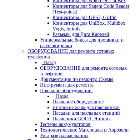
Коннекторы для Nokia DCT-4 Box
Коннекторы для Sagem Code Reader
(Test-points)
Коннекторы для UFS3, Griffin
Коннекторы для UniBox, Multibox,
Vygis, Infinity
Разъемы для Дата Кабелей
Универсальные боксы для прошивки и
разблокировки
ОБОРУДОВАНИЕ для ремонта сотовых
телефонов
Назад
ОБОРУДОВАНИЕ для ремонта сотовых
телефонов
Документация по ремонту. Схемы
Инструмент для ремонта
Паяльное оборудование
Назад
Паяльное оборудование
Японские жала для паяльников
Насадки для паяльных станций
Паяльники GOOT, Япония
Тестеры аккумуляторов
Технологические Материалы и Аэрозоли
Ультразвуковые ванны