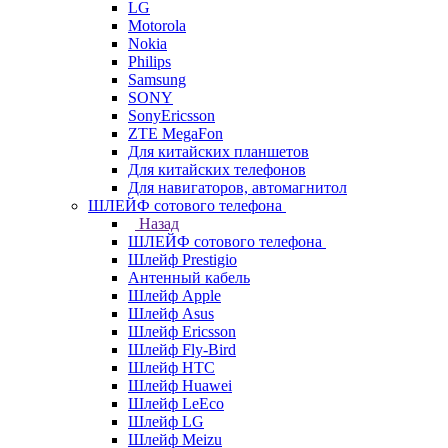
LG
Motorola
Nokia
Philips
Samsung
SONY
SonyEricsson
ZTE MegaFon
Для китайских планшетов
Для китайских телефонов
Для навигаторов, автомагнитол
ШЛЕЙФ сотового телефона
Назад
ШЛЕЙФ сотового телефона
Шлейф Prestigio
Антенный кабель
Шлейф Apple
Шлейф Asus
Шлейф Ericsson
Шлейф Fly-Bird
Шлейф HTC
Шлейф Huawei
Шлейф LeEco
Шлейф LG
Шлейф Meizu