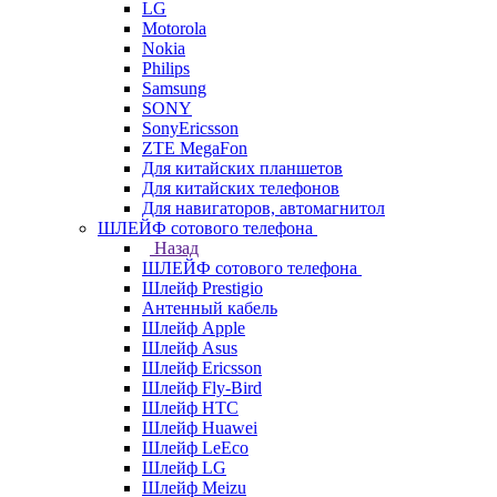
LG
Motorola
Nokia
Philips
Samsung
SONY
SonyEricsson
ZTE MegaFon
Для китайских планшетов
Для китайских телефонов
Для навигаторов, автомагнитол
ШЛЕЙФ сотового телефона
Назад
ШЛЕЙФ сотового телефона
Шлейф Prestigio
Антенный кабель
Шлейф Apple
Шлейф Asus
Шлейф Ericsson
Шлейф Fly-Bird
Шлейф HTC
Шлейф Huawei
Шлейф LeEco
Шлейф LG
Шлейф Meizu