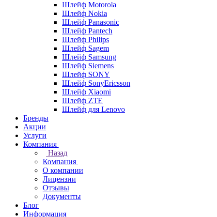
Шлейф Motorola
Шлейф Nokia
Шлейф Panasonic
Шлейф Pantech
Шлейф Philips
Шлейф Sagem
Шлейф Samsung
Шлейф Siemens
Шлейф SONY
Шлейф SonyEricsson
Шлейф Xiaomi
Шлейф ZTE
Шлейф для Lenovo
Бренды
Акции
Услуги
Компания
Назад
Компания
О компании
Лицензии
Отзывы
Документы
Блог
Информация