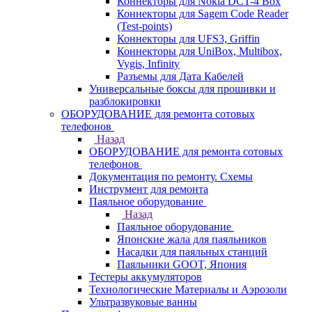
Коннекторы для Nokia DCT-4 Box
Коннекторы для Sagem Code Reader
(Test-points)
Коннекторы для UFS3, Griffin
Коннекторы для UniBox, Multibox,
Vygis, Infinity
Разъемы для Дата Кабелей
Универсальные боксы для прошивки и
разблокировки
ОБОРУДОВАНИЕ для ремонта сотовых
телефонов
Назад
ОБОРУДОВАНИЕ для ремонта сотовых
телефонов
Документация по ремонту. Схемы
Инструмент для ремонта
Паяльное оборудование
Назад
Паяльное оборудование
Японские жала для паяльников
Насадки для паяльных станций
Паяльники GOOT, Япония
Тестеры аккумуляторов
Технологические Материалы и Аэрозоли
Ультразвуковые ванны