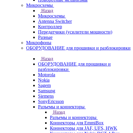
Микросхемы
Назад
Микросхемы
Antenna Switcher
Контроллер
Передатчики (усилители мощности)
Разные
Микрофоны
ОБОРУДОВАНИЕ для прошивки и разблокировки
Назад
ОБОРУДОВАНИЕ для прошивки и
разблокировки
Motorola
Nokia
Sagem
Samsung
Siemens
SonyEricsson
Разъемы и коннекторы
Назад
Разъемы и коннекторы
Коннекторы для EmmiBox
Коннекторы для JAF, UFS, HWK