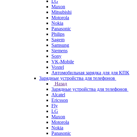
LG
Maxon
Mitsubishi
Motorola
Nokia
Panasonic
Philips
Sagem
Samsung
Siemens
Sony
VK-Mobile
Voxtel
Автомобильная зарядка для для КПК
Зарядные устройства для телефонов
Назад
Зарядные устройства для телефонов
Alcatel
Ericsson
Fly
LG
Maxon
Motorola
Nokia
Panasonic