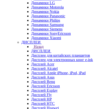
Динамики LG
Динамики Motorola
Динамики Nokia
Динамики Panasonic
Динамики Philips
Динамики Samsung
Динамики Siemens
Динамики SonyEricsson
Динамики Xiaomi
ДИСПЛЕИ
Назад
ДИСПЛЕИ
Дисплеи для китайских планшетов
Дисплеи для электронных книг e-ink
Дисплей Acer
Дисплей Alcatel
Дисплей Apple iPhone, iPod, iPad
Дисплей Asus
Дисплей Benq
Дисплей Ericsson
Дисплей Explay
Дисплей Fly
Дисплей HP
Дисплей HTC
Дисплей Huawei