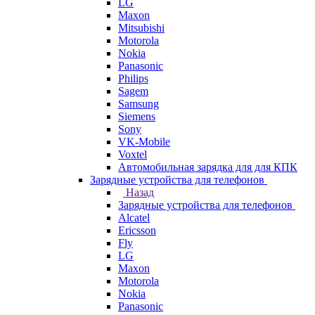
LG
Maxon
Mitsubishi
Motorola
Nokia
Panasonic
Philips
Sagem
Samsung
Siemens
Sony
VK-Mobile
Voxtel
Автомобильная зарядка для для КПК
Зарядные устройства для телефонов
Назад
Зарядные устройства для телефонов
Alcatel
Ericsson
Fly
LG
Maxon
Motorola
Nokia
Panasonic