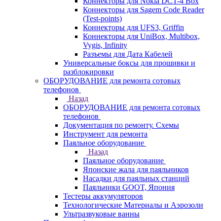
Коннекторы для Nokia DCT-4 Box
Коннекторы для Sagem Code Reader
(Test-points)
Коннекторы для UFS3, Griffin
Коннекторы для UniBox, Multibox,
Vygis, Infinity
Разъемы для Дата Кабелей
Универсальные боксы для прошивки и
разблокировки
ОБОРУДОВАНИЕ для ремонта сотовых
телефонов
Назад
ОБОРУДОВАНИЕ для ремонта сотовых
телефонов
Документация по ремонту. Схемы
Инструмент для ремонта
Паяльное оборудование
Назад
Паяльное оборудование
Японские жала для паяльников
Насадки для паяльных станций
Паяльники GOOT, Япония
Тестеры аккумуляторов
Технологические Материалы и Аэрозоли
Ультразвуковые ванны