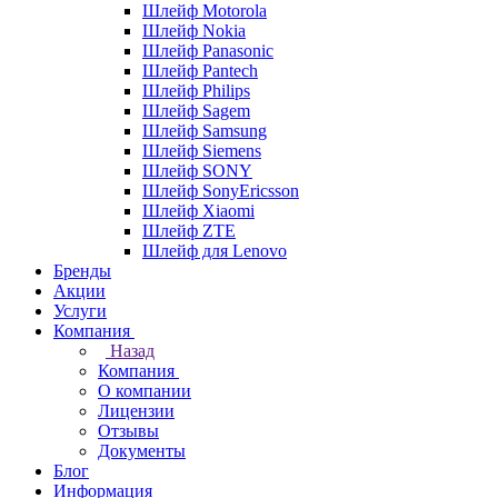
Шлейф Motorola
Шлейф Nokia
Шлейф Panasonic
Шлейф Pantech
Шлейф Philips
Шлейф Sagem
Шлейф Samsung
Шлейф Siemens
Шлейф SONY
Шлейф SonyEricsson
Шлейф Xiaomi
Шлейф ZTE
Шлейф для Lenovo
Бренды
Акции
Услуги
Компания
Назад
Компания
О компании
Лицензии
Отзывы
Документы
Блог
Информация