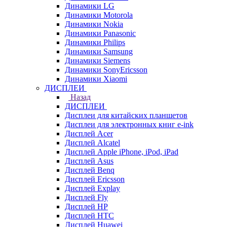
Динамики LG
Динамики Motorola
Динамики Nokia
Динамики Panasonic
Динамики Philips
Динамики Samsung
Динамики Siemens
Динамики SonyEricsson
Динамики Xiaomi
ДИСПЛЕИ
Назад
ДИСПЛЕИ
Дисплеи для китайских планшетов
Дисплеи для электронных книг e-ink
Дисплей Acer
Дисплей Alcatel
Дисплей Apple iPhone, iPod, iPad
Дисплей Asus
Дисплей Benq
Дисплей Ericsson
Дисплей Explay
Дисплей Fly
Дисплей HP
Дисплей HTC
Дисплей Huawei