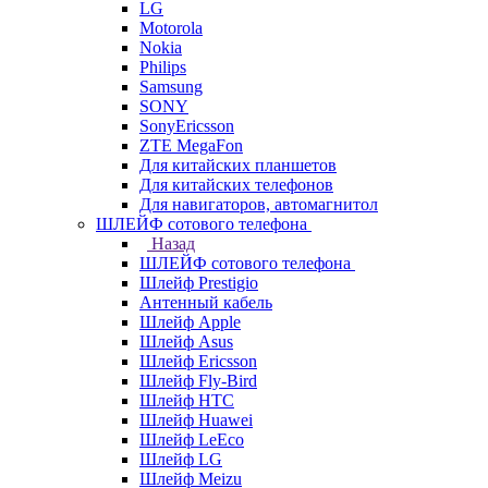
LG
Motorola
Nokia
Philips
Samsung
SONY
SonyEricsson
ZTE MegaFon
Для китайских планшетов
Для китайских телефонов
Для навигаторов, автомагнитол
ШЛЕЙФ сотового телефона
Назад
ШЛЕЙФ сотового телефона
Шлейф Prestigio
Антенный кабель
Шлейф Apple
Шлейф Asus
Шлейф Ericsson
Шлейф Fly-Bird
Шлейф HTC
Шлейф Huawei
Шлейф LeEco
Шлейф LG
Шлейф Meizu