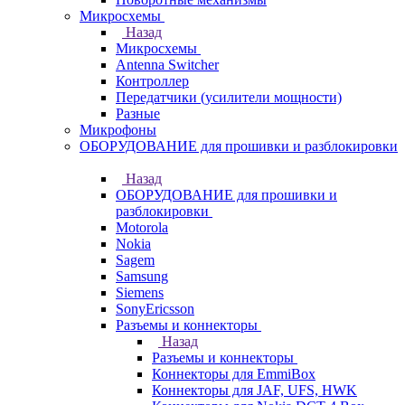
Микросхемы
Назад
Микросхемы
Antenna Switcher
Контроллер
Передатчики (усилители мощности)
Разные
Микрофоны
ОБОРУДОВАНИЕ для прошивки и разблокировки
Назад
ОБОРУДОВАНИЕ для прошивки и
разблокировки
Motorola
Nokia
Sagem
Samsung
Siemens
SonyEricsson
Разъемы и коннекторы
Назад
Разъемы и коннекторы
Коннекторы для EmmiBox
Коннекторы для JAF, UFS, HWK