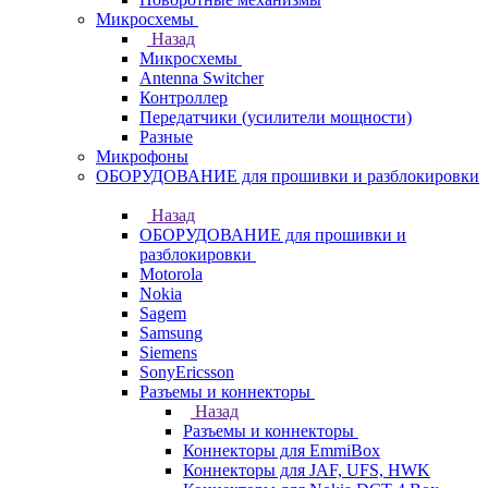
Микросхемы
Назад
Микросхемы
Antenna Switcher
Контроллер
Передатчики (усилители мощности)
Разные
Микрофоны
ОБОРУДОВАНИЕ для прошивки и разблокировки
Назад
ОБОРУДОВАНИЕ для прошивки и
разблокировки
Motorola
Nokia
Sagem
Samsung
Siemens
SonyEricsson
Разъемы и коннекторы
Назад
Разъемы и коннекторы
Коннекторы для EmmiBox
Коннекторы для JAF, UFS, HWK