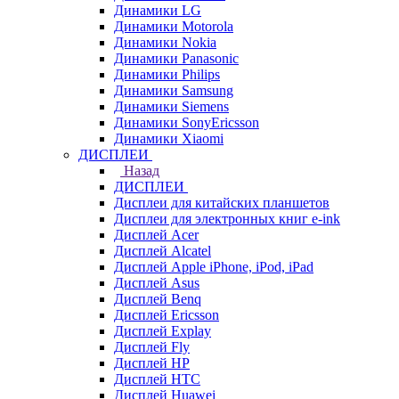
Динамики LG
Динамики Motorola
Динамики Nokia
Динамики Panasonic
Динамики Philips
Динамики Samsung
Динамики Siemens
Динамики SonyEricsson
Динамики Xiaomi
ДИСПЛЕИ
Назад
ДИСПЛЕИ
Дисплеи для китайских планшетов
Дисплеи для электронных книг e-ink
Дисплей Acer
Дисплей Alcatel
Дисплей Apple iPhone, iPod, iPad
Дисплей Asus
Дисплей Benq
Дисплей Ericsson
Дисплей Explay
Дисплей Fly
Дисплей HP
Дисплей HTC
Дисплей Huawei