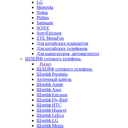
LG
Motorola
Nokia
Philips
Samsung
SONY
SonyEricsson
ZTE MegaFon
Для китайских планшетов
Для китайских телефонов
Для навигаторов, автомагнитол
ШЛЕЙФ сотового телефона
Назад
ШЛЕЙФ сотового телефона
Шлейф Prestigio
Антенный кабель
Шлейф Apple
Шлейф Asus
Шлейф Ericsson
Шлейф Fly-Bird
Шлейф HTC
Шлейф Huawei
Шлейф LeEco
Шлейф LG
Шлейф Meizu