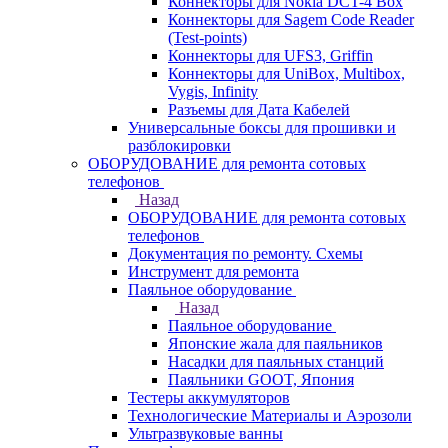
Коннекторы для Nokia DCT-4 Box
Коннекторы для Sagem Code Reader
(Test-points)
Коннекторы для UFS3, Griffin
Коннекторы для UniBox, Multibox,
Vygis, Infinity
Разъемы для Дата Кабелей
Универсальные боксы для прошивки и
разблокировки
ОБОРУДОВАНИЕ для ремонта сотовых
телефонов
Назад
ОБОРУДОВАНИЕ для ремонта сотовых
телефонов
Документация по ремонту. Схемы
Инструмент для ремонта
Паяльное оборудование
Назад
Паяльное оборудование
Японские жала для паяльников
Насадки для паяльных станций
Паяльники GOOT, Япония
Тестеры аккумуляторов
Технологические Материалы и Аэрозоли
Ультразвуковые ванны