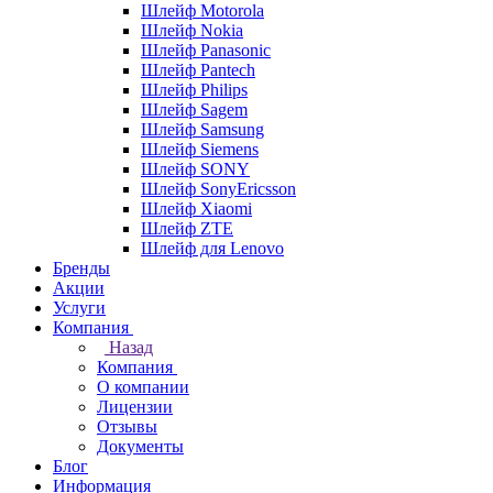
Шлейф Motorola
Шлейф Nokia
Шлейф Panasonic
Шлейф Pantech
Шлейф Philips
Шлейф Sagem
Шлейф Samsung
Шлейф Siemens
Шлейф SONY
Шлейф SonyEricsson
Шлейф Xiaomi
Шлейф ZTE
Шлейф для Lenovo
Бренды
Акции
Услуги
Компания
Назад
Компания
О компании
Лицензии
Отзывы
Документы
Блог
Информация