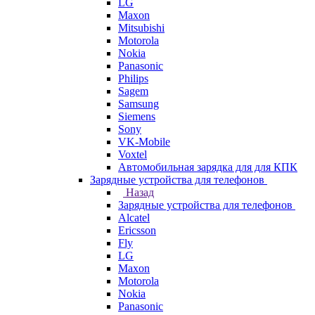
LG
Maxon
Mitsubishi
Motorola
Nokia
Panasonic
Philips
Sagem
Samsung
Siemens
Sony
VK-Mobile
Voxtel
Автомобильная зарядка для для КПК
Зарядные устройства для телефонов
Назад
Зарядные устройства для телефонов
Alcatel
Ericsson
Fly
LG
Maxon
Motorola
Nokia
Panasonic