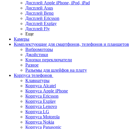
Дисплей Apple iPhone, iPod, iPad
Дисплей Asus
Дисплей Benq
Дисплей Ericsson
Дисплей Explay
Дисплей Fly
Еще
Камеры
Комплектующие для смартфонов, телефонов и планшетов
Вибромоторы
Джойстики
Кнопки переключатели
Разное
Разъемы для шлейфов на плату
Корпуса телефонов
Клавиатуры
Корпуса Alcatel
Корпуса Apple iPhone
Корпуса Ericsson
Корпуса Explay
Корпуса Lenovo
Корпуса LG
Корпуса Motorola
Корпуса Nokia
Корпуса Panasonic