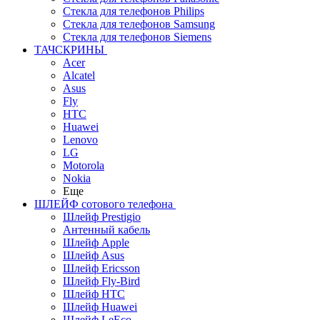
Стекла для телефонов Philips
Стекла для телефонов Samsung
Стекла для телефонов Siemens
ТАЧСКРИНЫ
Acer
Alcatel
Asus
Fly
HTC
Huawei
Lenovo
LG
Motorola
Nokia
Еще
ШЛЕЙФ сотового телефона
Шлейф Prestigio
Антенный кабель
Шлейф Apple
Шлейф Asus
Шлейф Ericsson
Шлейф Fly-Bird
Шлейф HTC
Шлейф Huawei
Шлейф LeEco