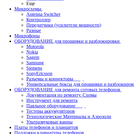
Еще
Микросхемы
Antenna Switcher
Контроллер
Передатчики (усилители мощности)
Разные
Микрофоны
ОБОРУДОВАНИЕ для прошивки и разблокировки
Motorola
Nokia
Sagem
Samsung
Siemens
SonyEricsson
Разъемы и коннекторы
Универсальные боксы для прошивки и разблокиров
ОБОРУДОВАНИЕ для ремонта сотовых телефонов
Документация по ремонту. Схемы
Инструмент для ремонта
Паяльное оборудование
Тестеры аккумуляторов
Технологические Материалы и Аэрозоли
Ультразвуковые ванны
Платы телефонов и планшетов
Подложки клавиатуры телефонов