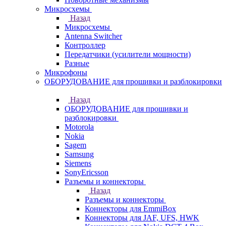
Микросхемы
Назад
Микросхемы
Antenna Switcher
Контроллер
Передатчики (усилители мощности)
Разные
Микрофоны
ОБОРУДОВАНИЕ для прошивки и разблокировки
Назад
ОБОРУДОВАНИЕ для прошивки и
разблокировки
Motorola
Nokia
Sagem
Samsung
Siemens
SonyEricsson
Разъемы и коннекторы
Назад
Разъемы и коннекторы
Коннекторы для EmmiBox
Коннекторы для JAF, UFS, HWK