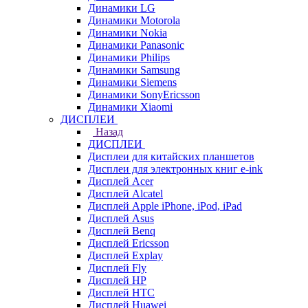
Динамики LG
Динамики Motorola
Динамики Nokia
Динамики Panasonic
Динамики Philips
Динамики Samsung
Динамики Siemens
Динамики SonyEricsson
Динамики Xiaomi
ДИСПЛЕИ
Назад
ДИСПЛЕИ
Дисплеи для китайских планшетов
Дисплеи для электронных книг e-ink
Дисплей Acer
Дисплей Alcatel
Дисплей Apple iPhone, iPod, iPad
Дисплей Asus
Дисплей Benq
Дисплей Ericsson
Дисплей Explay
Дисплей Fly
Дисплей HP
Дисплей HTC
Дисплей Huawei