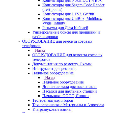
Коннекторы для Nokia DCT-4 Box
Коннекторы для Sagem Code Reader
(Test-points)
Коннекторы для UFS3, Griffin
Коннекторы для UniBox, Multibox,
Vygis, Infinity
Разъемы для Дата Кабелей
Универсальные боксы для прошивки и
разблокировки
ОБОРУДОВАНИЕ для ремонта сотовых
телефонов
Назад
ОБОРУДОВАНИЕ для ремонта сотовых
телефонов
Документация по ремонту. Схемы
Инструмент для ремонта
Паяльное оборудование
Назад
Паяльное оборудование
Японские жала для паяльников
Насадки для паяльных станций
Паяльники GOOT, Япония
Тестеры аккумуляторов
Технологические Материалы и Аэрозоли
Ультразвуковые ванны