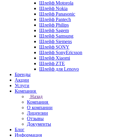
Шлейф Motorola
Шлейф Nokia
Шлейф Panasonic
Шлейф Pantech
Шлейф Philips
Шлейф Sagem
Шлейф Samsung
Шлейф Siemens
Шлейф SONY
Шлейф SonyEricsson
Шлейф Xiaomi
Шлейф ZTE
Шлейф для Lenovo
Бренды
Акции
Услуги
Компания
Назад
Компания
О компании
Лицензии
Отзывы
Документы
Блог
Информация