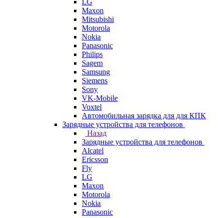
LG
Maxon
Mitsubishi
Motorola
Nokia
Panasonic
Philips
Sagem
Samsung
Siemens
Sony
VK-Mobile
Voxtel
Автомобильная зарядка для для КПК
Зарядные устройства для телефонов
Назад
Зарядные устройства для телефонов
Alcatel
Ericsson
Fly
LG
Maxon
Motorola
Nokia
Panasonic