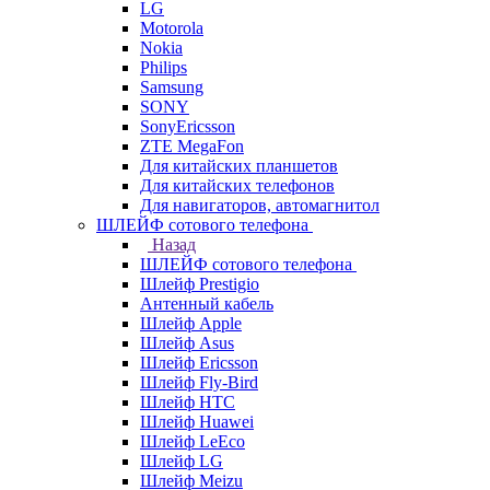
LG
Motorola
Nokia
Philips
Samsung
SONY
SonyEricsson
ZTE MegaFon
Для китайских планшетов
Для китайских телефонов
Для навигаторов, автомагнитол
ШЛЕЙФ сотового телефона
Назад
ШЛЕЙФ сотового телефона
Шлейф Prestigio
Антенный кабель
Шлейф Apple
Шлейф Asus
Шлейф Ericsson
Шлейф Fly-Bird
Шлейф HTC
Шлейф Huawei
Шлейф LeEco
Шлейф LG
Шлейф Meizu