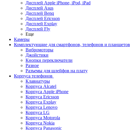
Дисплей Apple iPhone, iPod, iPad
Дисплей Asus
Дисплей Benq
Дисплей Ericsson
Дисплей Explay
Дисплей Fly
Еще
Камеры
Комплектующие для смартфонов, телефонов и планшетов
Вибромоторы
Джойстики
Кнопки переключатели
Разное
Разъемы для шлейфов на плату
Корпуса телефонов
Клавиатуры
Корпуса Alcatel
Корпуса Apple iPhone
Корпуса Ericsson
Корпуса Explay
Корпуса Lenovo
Корпуса LG
Корпуса Motorola
Корпуса Nokia
Корпуса Panasonic