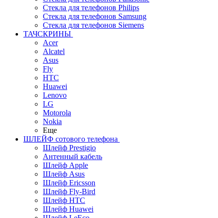
Стекла для телефонов Philips
Стекла для телефонов Samsung
Стекла для телефонов Siemens
ТАЧСКРИНЫ
Acer
Alcatel
Asus
Fly
HTC
Huawei
Lenovo
LG
Motorola
Nokia
Еще
ШЛЕЙФ сотового телефона
Шлейф Prestigio
Антенный кабель
Шлейф Apple
Шлейф Asus
Шлейф Ericsson
Шлейф Fly-Bird
Шлейф HTC
Шлейф Huawei
Шлейф LeEco