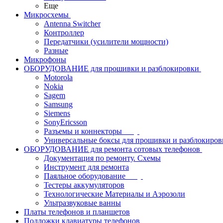
Еще
Микросхемы
Antenna Switcher
Контроллер
Передатчики (усилители мощности)
Разные
Микрофоны
ОБОРУДОВАНИЕ для прошивки и разблокировки
Motorola
Nokia
Sagem
Samsung
Siemens
SonyEricsson
Разъемы и коннекторы
Универсальные боксы для прошивки и разблокиров
ОБОРУДОВАНИЕ для ремонта сотовых телефонов
Документация по ремонту. Схемы
Инструмент для ремонта
Паяльное оборудование
Тестеры аккумуляторов
Технологические Материалы и Аэрозоли
Ультразвуковые ванны
Платы телефонов и планшетов
Подложки клавиатуры телефонов