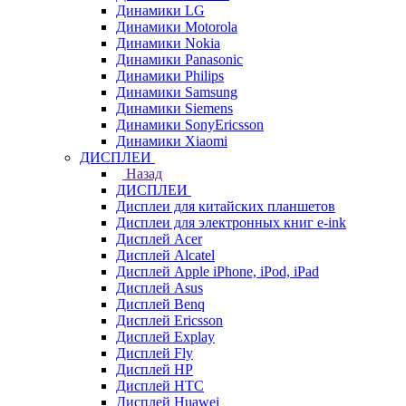
Динамики LG
Динамики Motorola
Динамики Nokia
Динамики Panasonic
Динамики Philips
Динамики Samsung
Динамики Siemens
Динамики SonyEricsson
Динамики Xiaomi
ДИСПЛЕИ
Назад
ДИСПЛЕИ
Дисплеи для китайских планшетов
Дисплеи для электронных книг e-ink
Дисплей Acer
Дисплей Alcatel
Дисплей Apple iPhone, iPod, iPad
Дисплей Asus
Дисплей Benq
Дисплей Ericsson
Дисплей Explay
Дисплей Fly
Дисплей HP
Дисплей HTC
Дисплей Huawei