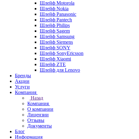
Шлейф Motorola
Шлейф Nokia
Шлейф Panasonic
Шлейф Pantech
Шлейф Philips
Шлейф Sagem
Шлейф Samsung
Шлейф Siemens
Шлейф SONY
Шлейф SonyEricsson
Шлейф Xiaomi
Шлейф ZTE
Шлейф для Lenovo
Бренды
Акции
Услуги
Компания
Назад
Компания
О компании
Лицензии
Отзывы
Документы
Блог
Информация