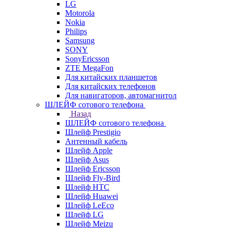
LG
Motorola
Nokia
Philips
Samsung
SONY
SonyEricsson
ZTE MegaFon
Для китайских планшетов
Для китайских телефонов
Для навигаторов, автомагнитол
ШЛЕЙФ сотового телефона
Назад
ШЛЕЙФ сотового телефона
Шлейф Prestigio
Антенный кабель
Шлейф Apple
Шлейф Asus
Шлейф Ericsson
Шлейф Fly-Bird
Шлейф HTC
Шлейф Huawei
Шлейф LeEco
Шлейф LG
Шлейф Meizu