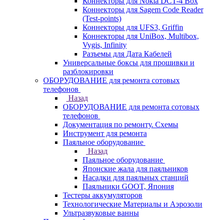
Коннекторы для Nokia DCT-4 Box
Коннекторы для Sagem Code Reader
(Test-points)
Коннекторы для UFS3, Griffin
Коннекторы для UniBox, Multibox,
Vygis, Infinity
Разъемы для Дата Кабелей
Универсальные боксы для прошивки и
разблокировки
ОБОРУДОВАНИЕ для ремонта сотовых
телефонов
Назад
ОБОРУДОВАНИЕ для ремонта сотовых
телефонов
Документация по ремонту. Схемы
Инструмент для ремонта
Паяльное оборудование
Назад
Паяльное оборудование
Японские жала для паяльников
Насадки для паяльных станций
Паяльники GOOT, Япония
Тестеры аккумуляторов
Технологические Материалы и Аэрозоли
Ультразвуковые ванны