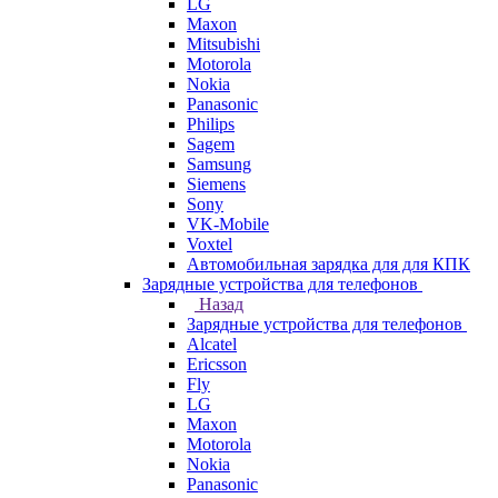
LG
Maxon
Mitsubishi
Motorola
Nokia
Panasonic
Philips
Sagem
Samsung
Siemens
Sony
VK-Mobile
Voxtel
Автомобильная зарядка для для КПК
Зарядные устройства для телефонов
Назад
Зарядные устройства для телефонов
Alcatel
Ericsson
Fly
LG
Maxon
Motorola
Nokia
Panasonic