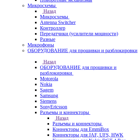
Микросхемы
Назад
Микросхемы
Antenna Switcher
Контроллер
Передатчики (усилители мощности)
Разные
Микрофоны
ОБОРУДОВАНИЕ для прошивки и разблокировки
Назад
ОБОРУДОВАНИЕ для прошивки и
разблокировки
Motorola
Nokia
Sagem
Samsung
Siemens
SonyEricsson
Разъемы и коннекторы
Назад
Разъемы и коннекторы
Коннекторы для EmmiBox
Коннекторы для JAF, UFS, HWK