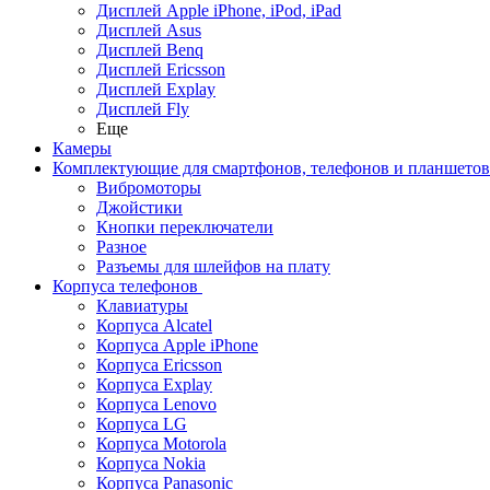
Дисплей Apple iPhone, iPod, iPad
Дисплей Asus
Дисплей Benq
Дисплей Ericsson
Дисплей Explay
Дисплей Fly
Еще
Камеры
Комплектующие для смартфонов, телефонов и планшетов
Вибромоторы
Джойстики
Кнопки переключатели
Разное
Разъемы для шлейфов на плату
Корпуса телефонов
Клавиатуры
Корпуса Alcatel
Корпуса Apple iPhone
Корпуса Ericsson
Корпуса Explay
Корпуса Lenovo
Корпуса LG
Корпуса Motorola
Корпуса Nokia
Корпуса Panasonic