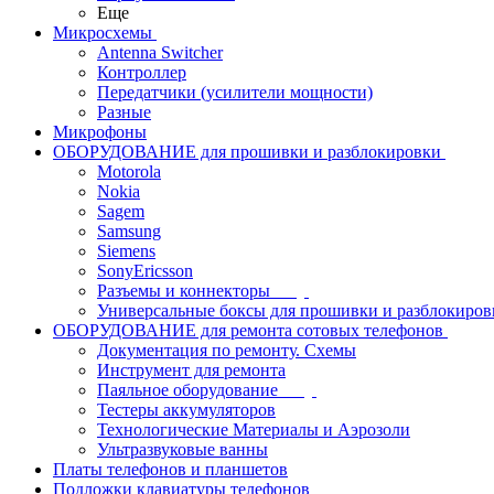
Еще
Микросхемы
Antenna Switcher
Контроллер
Передатчики (усилители мощности)
Разные
Микрофоны
ОБОРУДОВАНИЕ для прошивки и разблокировки
Motorola
Nokia
Sagem
Samsung
Siemens
SonyEricsson
Разъемы и коннекторы
Универсальные боксы для прошивки и разблокиров
ОБОРУДОВАНИЕ для ремонта сотовых телефонов
Документация по ремонту. Схемы
Инструмент для ремонта
Паяльное оборудование
Тестеры аккумуляторов
Технологические Материалы и Аэрозоли
Ультразвуковые ванны
Платы телефонов и планшетов
Подложки клавиатуры телефонов