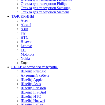
Стекла для телефонов Philips
Стекла для телефонов Samsung
Стекла для телефонов Siemens
ТАЧСКРИНЫ
Acer
Alcatel
Asus
Fly
HTC
Huawei
Lenovo
LG
Motorola
Nokia
Еще
ШЛЕЙФ сотового телефона
Шлейф Prestigio
Антенный кабель
Шлейф Apple
Шлейф Asus
Шлейф Ericsson
Шлейф Fly-Bird
Шлейф HTC
Шлейф Huawei
Шлейф LeEco