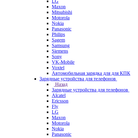
LG
Maxon
Mitsubishi
Motorola
Nokia
Panasonic
Philips
Sagem
Samsung
Siemens
Sony
VK-Mobile
Voxtel
Автомобильная зарядка для для КПК
Зарядные устройства для телефонов
Назад
Зарядные устройства для телефонов
Alcatel
Ericsson
Fly
LG
Maxon
Motorola
Nokia
Panasonic