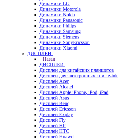
Динамики LG
Динамики Motorola
Динамики Nokia
Динамики Panasonic
Динамики Philips
Динамики Samsung
Динамики Siemens
Динамики SonyEricsson
Динамики Xiaomi
ДИСПЛЕИ
Назад
ДИСПЛЕИ
Дисплеи для китайских планшетов
Дисплеи для электронных книг e-ink
Дисплей Acer
Дисплей Alcatel
Дисплей Apple iPhone, iPod, iPad
Дисплей Asus
Дисплей Benq
Дисплей Ericsson
Дисплей Explay
Дисплей Fly
Дисплей HP
Дисплей HTC
Дисплей Huawei