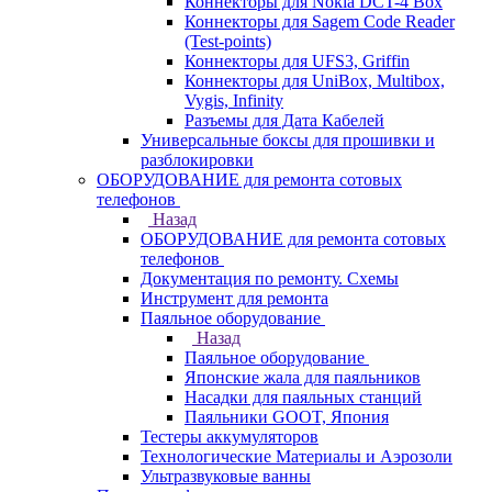
Коннекторы для Nokia DCT-4 Box
Коннекторы для Sagem Code Reader
(Test-points)
Коннекторы для UFS3, Griffin
Коннекторы для UniBox, Multibox,
Vygis, Infinity
Разъемы для Дата Кабелей
Универсальные боксы для прошивки и
разблокировки
ОБОРУДОВАНИЕ для ремонта сотовых
телефонов
Назад
ОБОРУДОВАНИЕ для ремонта сотовых
телефонов
Документация по ремонту. Схемы
Инструмент для ремонта
Паяльное оборудование
Назад
Паяльное оборудование
Японские жала для паяльников
Насадки для паяльных станций
Паяльники GOOT, Япония
Тестеры аккумуляторов
Технологические Материалы и Аэрозоли
Ультразвуковые ванны