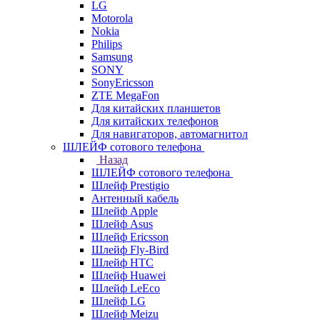
LG
Motorola
Nokia
Philips
Samsung
SONY
SonyEricsson
ZTE MegaFon
Для китайских планшетов
Для китайских телефонов
Для навигаторов, автомагнитол
ШЛЕЙФ сотового телефона
Назад
ШЛЕЙФ сотового телефона
Шлейф Prestigio
Антенный кабель
Шлейф Apple
Шлейф Asus
Шлейф Ericsson
Шлейф Fly-Bird
Шлейф HTC
Шлейф Huawei
Шлейф LeEco
Шлейф LG
Шлейф Meizu