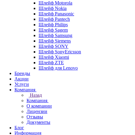
Шлейф Motorola
Шлейф Nokia
Шлейф Panasonic
Шлейф Pantech
Шлейф Philips
Шлейф Sagem
Шлейф Samsung
Шлейф Siemens
Шлейф SONY
Шлейф SonyEricsson
Шлейф Xiaomi
Шлейф ZTE
Шлейф для Lenovo
Бренды
Акции
Услуги
Компания
Назад
Компания
О компании
Лицензии
Отзывы
Документы
Блог
Информация