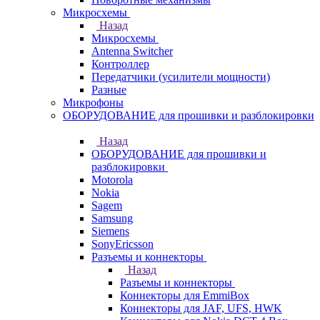
Микросхемы
Назад
Микросхемы
Antenna Switcher
Контроллер
Передатчики (усилители мощности)
Разные
Микрофоны
ОБОРУДОВАНИЕ для прошивки и разблокировки
Назад
ОБОРУДОВАНИЕ для прошивки и
разблокировки
Motorola
Nokia
Sagem
Samsung
Siemens
SonyEricsson
Разъемы и коннекторы
Назад
Разъемы и коннекторы
Коннекторы для EmmiBox
Коннекторы для JAF, UFS, HWK