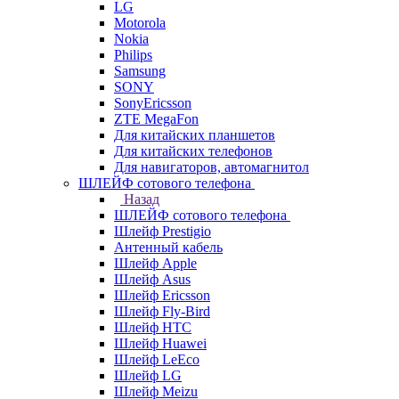
LG
Motorola
Nokia
Philips
Samsung
SONY
SonyEricsson
ZTE MegaFon
Для китайских планшетов
Для китайских телефонов
Для навигаторов, автомагнитол
ШЛЕЙФ сотового телефона
Назад
ШЛЕЙФ сотового телефона
Шлейф Prestigio
Антенный кабель
Шлейф Apple
Шлейф Asus
Шлейф Ericsson
Шлейф Fly-Bird
Шлейф HTC
Шлейф Huawei
Шлейф LeEco
Шлейф LG
Шлейф Meizu