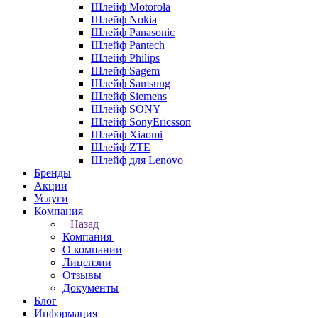
Шлейф Motorola
Шлейф Nokia
Шлейф Panasonic
Шлейф Pantech
Шлейф Philips
Шлейф Sagem
Шлейф Samsung
Шлейф Siemens
Шлейф SONY
Шлейф SonyEricsson
Шлейф Xiaomi
Шлейф ZTE
Шлейф для Lenovo
Бренды
Акции
Услуги
Компания
Назад
Компания
О компании
Лицензии
Отзывы
Документы
Блог
Информация