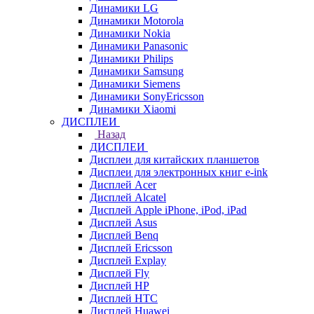
Динамики LG
Динамики Motorola
Динамики Nokia
Динамики Panasonic
Динамики Philips
Динамики Samsung
Динамики Siemens
Динамики SonyEricsson
Динамики Xiaomi
ДИСПЛЕИ
Назад
ДИСПЛЕИ
Дисплеи для китайских планшетов
Дисплеи для электронных книг e-ink
Дисплей Acer
Дисплей Alcatel
Дисплей Apple iPhone, iPod, iPad
Дисплей Asus
Дисплей Benq
Дисплей Ericsson
Дисплей Explay
Дисплей Fly
Дисплей HP
Дисплей HTC
Дисплей Huawei