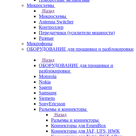
Микросхемы
Назад
Микросхемы
Antenna Switcher
Контроллер
Передатчики (усилители мощности)
Разные
Микрофоны
ОБОРУДОВАНИЕ для прошивки и разблокировки
Назад
ОБОРУДОВАНИЕ для прошивки и
разблокировки
Motorola
Nokia
Sagem
Samsung
Siemens
SonyEricsson
Разъемы и коннекторы
Назад
Разъемы и коннекторы
Коннекторы для EmmiBox
Коннекторы для JAF, UFS, HWK