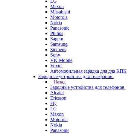
LG
Maxon
Mitsubishi
Motorola
Nokia
Panasonic
Philips
Sagem
Samsung
Siemens
Sony
VK-Mobile
Voxtel
Автомобильная зарядка для для КПК
Зарядные устройства для телефонов
Назад
Зарядные устройства для телефонов
Alcatel
Ericsson
Fly
LG
Maxon
Motorola
Nokia
Panasonic