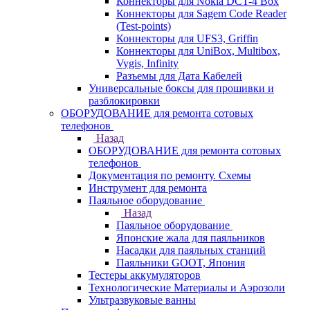
Коннекторы для Nokia DCT-4 Box
Коннекторы для Sagem Code Reader
(Test-points)
Коннекторы для UFS3, Griffin
Коннекторы для UniBox, Multibox,
Vygis, Infinity
Разъемы для Дата Кабелей
Универсальные боксы для прошивки и
разблокировки
ОБОРУДОВАНИЕ для ремонта сотовых
телефонов
Назад
ОБОРУДОВАНИЕ для ремонта сотовых
телефонов
Документация по ремонту. Схемы
Инструмент для ремонта
Паяльное оборудование
Назад
Паяльное оборудование
Японские жала для паяльников
Насадки для паяльных станций
Паяльники GOOT, Япония
Тестеры аккумуляторов
Технологические Материалы и Аэрозоли
Ультразвуковые ванны