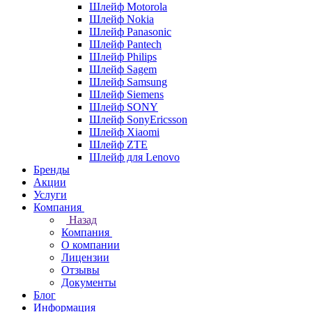
Шлейф Motorola
Шлейф Nokia
Шлейф Panasonic
Шлейф Pantech
Шлейф Philips
Шлейф Sagem
Шлейф Samsung
Шлейф Siemens
Шлейф SONY
Шлейф SonyEricsson
Шлейф Xiaomi
Шлейф ZTE
Шлейф для Lenovo
Бренды
Акции
Услуги
Компания
Назад
Компания
О компании
Лицензии
Отзывы
Документы
Блог
Информация