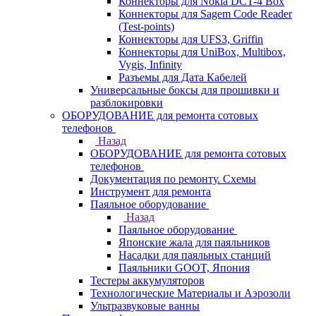
Коннекторы для Nokia DCT-4 Box
Коннекторы для Sagem Code Reader
(Test-points)
Коннекторы для UFS3, Griffin
Коннекторы для UniBox, Multibox,
Vygis, Infinity
Разъемы для Дата Кабелей
Универсальные боксы для прошивки и
разблокировки
ОБОРУДОВАНИЕ для ремонта сотовых
телефонов
Назад
ОБОРУДОВАНИЕ для ремонта сотовых
телефонов
Документация по ремонту. Схемы
Инструмент для ремонта
Паяльное оборудование
Назад
Паяльное оборудование
Японские жала для паяльников
Насадки для паяльных станций
Паяльники GOOT, Япония
Тестеры аккумуляторов
Технологические Материалы и Аэрозоли
Ультразвуковые ванны