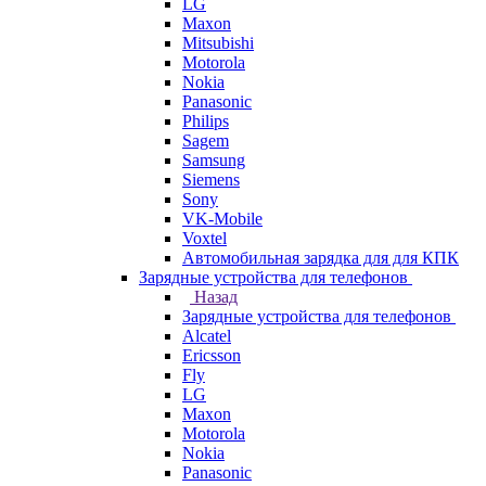
LG
Maxon
Mitsubishi
Motorola
Nokia
Panasonic
Philips
Sagem
Samsung
Siemens
Sony
VK-Mobile
Voxtel
Автомобильная зарядка для для КПК
Зарядные устройства для телефонов
Назад
Зарядные устройства для телефонов
Alcatel
Ericsson
Fly
LG
Maxon
Motorola
Nokia
Panasonic