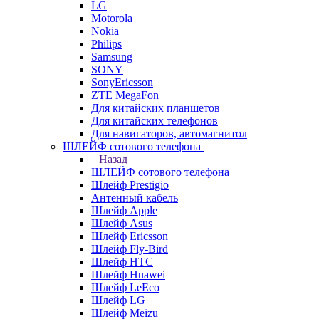
LG
Motorola
Nokia
Philips
Samsung
SONY
SonyEricsson
ZTE MegaFon
Для китайских планшетов
Для китайских телефонов
Для навигаторов, автомагнитол
ШЛЕЙФ сотового телефона
Назад
ШЛЕЙФ сотового телефона
Шлейф Prestigio
Антенный кабель
Шлейф Apple
Шлейф Asus
Шлейф Ericsson
Шлейф Fly-Bird
Шлейф HTC
Шлейф Huawei
Шлейф LeEco
Шлейф LG
Шлейф Meizu