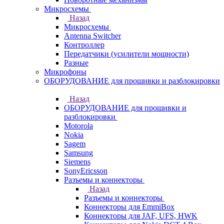
Микросхемы
Назад
Микросхемы
Antenna Switcher
Контроллер
Передатчики (усилители мощности)
Разные
Микрофоны
ОБОРУДОВАНИЕ для прошивки и разблокировки
Назад
ОБОРУДОВАНИЕ для прошивки и
разблокировки
Motorola
Nokia
Sagem
Samsung
Siemens
SonyEricsson
Разъемы и коннекторы
Назад
Разъемы и коннекторы
Коннекторы для EmmiBox
Коннекторы для JAF, UFS, HWK