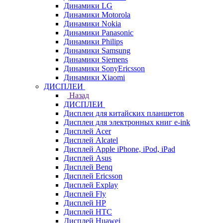
Динамики LG
Динамики Motorola
Динамики Nokia
Динамики Panasonic
Динамики Philips
Динамики Samsung
Динамики Siemens
Динамики SonyEricsson
Динамики Xiaomi
ДИСПЛЕИ
Назад
ДИСПЛЕИ
Дисплеи для китайских планшетов
Дисплеи для электронных книг e-ink
Дисплей Acer
Дисплей Alcatel
Дисплей Apple iPhone, iPod, iPad
Дисплей Asus
Дисплей Benq
Дисплей Ericsson
Дисплей Explay
Дисплей Fly
Дисплей HP
Дисплей HTC
Дисплей Huawei