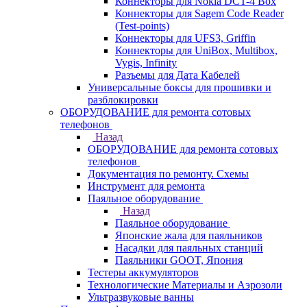
Коннекторы для Nokia DCT-4 Box
Коннекторы для Sagem Code Reader
(Test-points)
Коннекторы для UFS3, Griffin
Коннекторы для UniBox, Multibox,
Vygis, Infinity
Разъемы для Дата Кабелей
Универсальные боксы для прошивки и
разблокировки
ОБОРУДОВАНИЕ для ремонта сотовых
телефонов
Назад
ОБОРУДОВАНИЕ для ремонта сотовых
телефонов
Документация по ремонту. Схемы
Инструмент для ремонта
Паяльное оборудование
Назад
Паяльное оборудование
Японские жала для паяльников
Насадки для паяльных станций
Паяльники GOOT, Япония
Тестеры аккумуляторов
Технологические Материалы и Аэрозоли
Ультразвуковые ванны