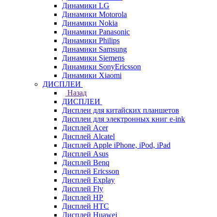
Динамики LG
Динамики Motorola
Динамики Nokia
Динамики Panasonic
Динамики Philips
Динамики Samsung
Динамики Siemens
Динамики SonyEricsson
Динамики Xiaomi
ДИСПЛЕИ
Назад
ДИСПЛЕИ
Дисплеи для китайских планшетов
Дисплеи для электронных книг e-ink
Дисплей Acer
Дисплей Alcatel
Дисплей Apple iPhone, iPod, iPad
Дисплей Asus
Дисплей Benq
Дисплей Ericsson
Дисплей Explay
Дисплей Fly
Дисплей HP
Дисплей HTC
Дисплей Huawei