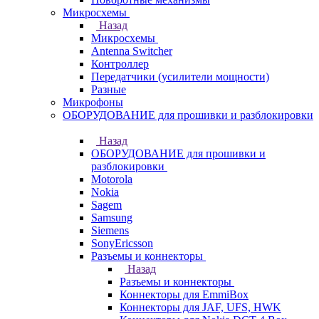
Микросхемы
Назад
Микросхемы
Antenna Switcher
Контроллер
Передатчики (усилители мощности)
Разные
Микрофоны
ОБОРУДОВАНИЕ для прошивки и разблокировки
Назад
ОБОРУДОВАНИЕ для прошивки и
разблокировки
Motorola
Nokia
Sagem
Samsung
Siemens
SonyEricsson
Разъемы и коннекторы
Назад
Разъемы и коннекторы
Коннекторы для EmmiBox
Коннекторы для JAF, UFS, HWK