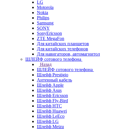
LG
Motorola
Nokia
Philips
Samsung
SONY
SonyEricsson
ZTE MegaFon
Для китайских планшетов
Для китайских телефонов
Для навигаторов, автомагнитол
ШЛЕЙФ сотового телефона
Назад
ШЛЕЙФ сотового телефона
Шлейф Prestigio
Антенный кабель
Шлейф Apple
Шлейф Asus
Шлейф Ericsson
Шлейф Fly-Bird
Шлейф HTC
Шлейф Huawei
Шлейф LeEco
Шлейф LG
Шлейф Meizu