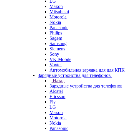
LG
Maxon
Mitsubishi
Motorola
Nokia
Panasonic
Philips
Sagem
Samsung
Siemens
Sony
VK-Mobile
Voxtel
Автомобильная зарядка для для КПК
Зарядные устройства для телефонов
Назад
Зарядные устройства для телефонов
Alcatel
Ericsson
Fly
LG
Maxon
Motorola
Nokia
Panasonic