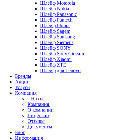
Шлейф Motorola
Шлейф Nokia
Шлейф Panasonic
Шлейф Pantech
Шлейф Philips
Шлейф Sagem
Шлейф Samsung
Шлейф Siemens
Шлейф SONY
Шлейф SonyEricsson
Шлейф Xiaomi
Шлейф ZTE
Шлейф для Lenovo
Бренды
Акции
Услуги
Компания
Назад
Компания
О компании
Лицензии
Отзывы
Документы
Блог
Информация