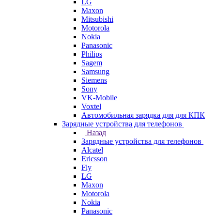
LG
Maxon
Mitsubishi
Motorola
Nokia
Panasonic
Philips
Sagem
Samsung
Siemens
Sony
VK-Mobile
Voxtel
Автомобильная зарядка для для КПК
Зарядные устройства для телефонов
Назад
Зарядные устройства для телефонов
Alcatel
Ericsson
Fly
LG
Maxon
Motorola
Nokia
Panasonic