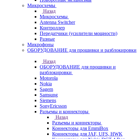
Микросхемы
Назад
Микросхемы
Antenna Switcher
Контроллер
Передатчики (усилители мощности)
Разные
Микрофоны
ОБОРУДОВАНИЕ для прошивки и разблокировки
Назад
ОБОРУДОВАНИЕ для прошивки и
разблокировки
Motorola
Nokia
Sagem
Samsung
Siemens
SonyEricsson
Разъемы и коннекторы
Назад
Разъемы и коннекторы
Коннекторы для EmmiBox
Коннекторы для JAF, UFS, HWK