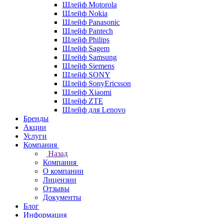
Шлейф Motorola
Шлейф Nokia
Шлейф Panasonic
Шлейф Pantech
Шлейф Philips
Шлейф Sagem
Шлейф Samsung
Шлейф Siemens
Шлейф SONY
Шлейф SonyEricsson
Шлейф Xiaomi
Шлейф ZTE
Шлейф для Lenovo
Бренды
Акции
Услуги
Компания
Назад
Компания
О компании
Лицензии
Отзывы
Документы
Блог
Информация