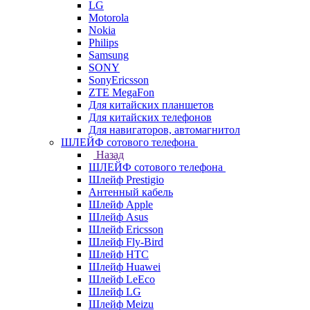
LG
Motorola
Nokia
Philips
Samsung
SONY
SonyEricsson
ZTE MegaFon
Для китайских планшетов
Для китайских телефонов
Для навигаторов, автомагнитол
ШЛЕЙФ сотового телефона
Назад
ШЛЕЙФ сотового телефона
Шлейф Prestigio
Антенный кабель
Шлейф Apple
Шлейф Asus
Шлейф Ericsson
Шлейф Fly-Bird
Шлейф HTC
Шлейф Huawei
Шлейф LeEco
Шлейф LG
Шлейф Meizu