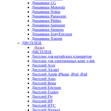
Динамики LG
Динамики Motorola
Динамики Nokia
Динамики Panasonic
Динамики Philips
Динамики Samsung
Динамики Siemens
Динамики SonyEricsson
Динамики Xiaomi
ДИСПЛЕИ
Назад
ДИСПЛЕИ
Дисплеи для китайских планшетов
Дисплеи для электронных книг e-ink
Дисплей Acer
Дисплей Alcatel
Дисплей Apple iPhone, iPod, iPad
Дисплей Asus
Дисплей Benq
Дисплей Ericsson
Дисплей Explay
Дисплей Fly
Дисплей HP
Дисплей HTC
Дисплей Huawei