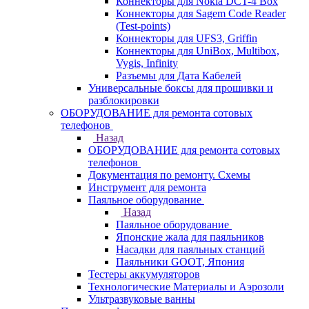
Коннекторы для Nokia DCT-4 Box
Коннекторы для Sagem Code Reader
(Test-points)
Коннекторы для UFS3, Griffin
Коннекторы для UniBox, Multibox,
Vygis, Infinity
Разъемы для Дата Кабелей
Универсальные боксы для прошивки и
разблокировки
ОБОРУДОВАНИЕ для ремонта сотовых
телефонов
Назад
ОБОРУДОВАНИЕ для ремонта сотовых
телефонов
Документация по ремонту. Схемы
Инструмент для ремонта
Паяльное оборудование
Назад
Паяльное оборудование
Японские жала для паяльников
Насадки для паяльных станций
Паяльники GOOT, Япония
Тестеры аккумуляторов
Технологические Материалы и Аэрозоли
Ультразвуковые ванны