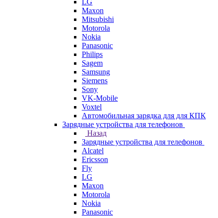
LG
Maxon
Mitsubishi
Motorola
Nokia
Panasonic
Philips
Sagem
Samsung
Siemens
Sony
VK-Mobile
Voxtel
Автомобильная зарядка для для КПК
Зарядные устройства для телефонов
Назад
Зарядные устройства для телефонов
Alcatel
Ericsson
Fly
LG
Maxon
Motorola
Nokia
Panasonic