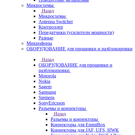
Микросхемы
Назад
Микросхемы
Antenna Switcher
Контроллер
Передатчики (усилители мощности)
Разные
Микрофоны
ОБОРУДОВАНИЕ для прошивки и разблокировки
Назад
ОБОРУДОВАНИЕ для прошивки и
разблокировки
Motorola
Nokia
Sagem
Samsung
Siemens
SonyEricsson
Разъемы и коннекторы
Назад
Разъемы и коннекторы
Коннекторы для EmmiBox
Коннекторы для JAF, UFS, HWK