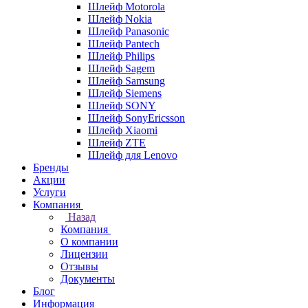
Шлейф Motorola
Шлейф Nokia
Шлейф Panasonic
Шлейф Pantech
Шлейф Philips
Шлейф Sagem
Шлейф Samsung
Шлейф Siemens
Шлейф SONY
Шлейф SonyEricsson
Шлейф Xiaomi
Шлейф ZTE
Шлейф для Lenovo
Бренды
Акции
Услуги
Компания
Назад
Компания
О компании
Лицензии
Отзывы
Документы
Блог
Информация