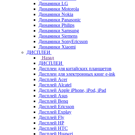
Динамики LG
Динамики Motorola
Динамики Nokia
Динамики Panasonic
Динамики Philips
Динамики Samsung
Динамики Siemens
Динамики SonyEricsson
Динамики Xiaomi
ДИСПЛЕИ
Назад
ДИСПЛЕИ
Дисплеи для китайских планшетов
Дисплеи для электронных книг e-ink
Дисплей Acer
Дисплей Alcatel
Дисплей Apple iPhone, iPod, iPad
Дисплей Asus
Дисплей Benq
Дисплей Ericsson
Дисплей Explay
Дисплей Fly
Дисплей HP
Дисплей HTC
Дисплей Huawei