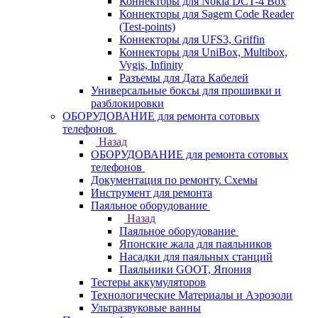
Коннекторы для Nokia DCT-4 Box
Коннекторы для Sagem Code Reader
(Test-points)
Коннекторы для UFS3, Griffin
Коннекторы для UniBox, Multibox,
Vygis, Infinity
Разъемы для Дата Кабелей
Универсальные боксы для прошивки и
разблокировки
ОБОРУДОВАНИЕ для ремонта сотовых
телефонов
Назад
ОБОРУДОВАНИЕ для ремонта сотовых
телефонов
Документация по ремонту. Схемы
Инструмент для ремонта
Паяльное оборудование
Назад
Паяльное оборудование
Японские жала для паяльников
Насадки для паяльных станций
Паяльники GOOT, Япония
Тестеры аккумуляторов
Технологические Материалы и Аэрозоли
Ультразвуковые ванны