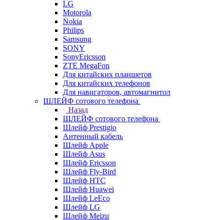
LG
Motorola
Nokia
Philips
Samsung
SONY
SonyEricsson
ZTE MegaFon
Для китайских планшетов
Для китайских телефонов
Для навигаторов, автомагнитол
ШЛЕЙФ сотового телефона
Назад
ШЛЕЙФ сотового телефона
Шлейф Prestigio
Антенный кабель
Шлейф Apple
Шлейф Asus
Шлейф Ericsson
Шлейф Fly-Bird
Шлейф HTC
Шлейф Huawei
Шлейф LeEco
Шлейф LG
Шлейф Meizu