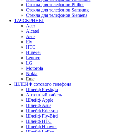
Стекла для телефонов Philips
Стекла для телефонов Samsung
Стекла для телефонов Siemens
ТАЧСКРИНЫ
Acer
Alcatel
Asus
Fly
HTC
Huawei
Lenovo
LG
Motorola
Nokia
Еще
ШЛЕЙФ сотового телефона
Шлейф Prestigio
Антенный кабель
Шлейф Apple
Шлейф Asus
Шлейф Ericsson
Шлейф Fly-Bird
Шлейф HTC
Шлейф Huawei
Шлейф LeEco