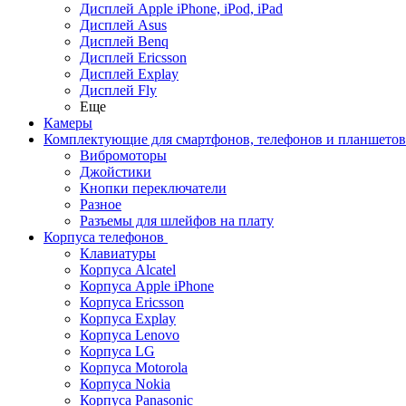
Дисплей Apple iPhone, iPod, iPad
Дисплей Asus
Дисплей Benq
Дисплей Ericsson
Дисплей Explay
Дисплей Fly
Еще
Камеры
Комплектующие для смартфонов, телефонов и планшетов
Вибромоторы
Джойстики
Кнопки переключатели
Разное
Разъемы для шлейфов на плату
Корпуса телефонов
Клавиатуры
Корпуса Alcatel
Корпуса Apple iPhone
Корпуса Ericsson
Корпуса Explay
Корпуса Lenovo
Корпуса LG
Корпуса Motorola
Корпуса Nokia
Корпуса Panasonic