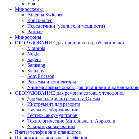
Еще
Микросхемы
Antenna Switcher
Контроллер
Передатчики (усилители мощности)
Разные
Микрофоны
ОБОРУДОВАНИЕ для прошивки и разблокировки
Motorola
Nokia
Sagem
Samsung
Siemens
SonyEricsson
Разъемы и коннекторы
Универсальные боксы для прошивки и разблокиров
ОБОРУДОВАНИЕ для ремонта сотовых телефонов
Документация по ремонту. Схемы
Инструмент для ремонта
Паяльное оборудование
Тестеры аккумуляторов
Технологические Материалы и Аэрозоли
Ультразвуковые ванны
Платы телефонов и планшетов
Подложки клавиатуры телефонов