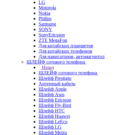
LG
Motorola
Nokia
Philips
Samsung
SONY
SonyEricsson
ZTE MegaFon
Для китайских планшетов
Для китайских телефонов
Для навигаторов, автомагнитол
ШЛЕЙФ сотового телефона
Назад
ШЛЕЙФ сотового телефона
Шлейф Prestigio
Антенный кабель
Шлейф Apple
Шлейф Asus
Шлейф Ericsson
Шлейф Fly-Bird
Шлейф HTC
Шлейф Huawei
Шлейф LeEco
Шлейф LG
Шлейф Meizu