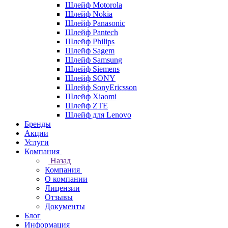
Шлейф Motorola
Шлейф Nokia
Шлейф Panasonic
Шлейф Pantech
Шлейф Philips
Шлейф Sagem
Шлейф Samsung
Шлейф Siemens
Шлейф SONY
Шлейф SonyEricsson
Шлейф Xiaomi
Шлейф ZTE
Шлейф для Lenovo
Бренды
Акции
Услуги
Компания
Назад
Компания
О компании
Лицензии
Отзывы
Документы
Блог
Информация