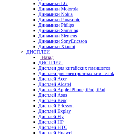
Динамики LG
Динамики Motorola
Динамики Nokia
Динамики Panasonic
Динамики Philips
Динамики Samsung
Динамики Siemens
Динамики SonyEricsson
Динамики Xiaomi
ДИСПЛЕИ
Назад
ДИСПЛЕИ
Дисплеи для китайских планшетов
Дисплеи для электронных книг e-ink
Дисплей Acer
Дисплей Alcatel
Дисплей Apple iPhone, iPod, iPad
Дисплей Asus
Дисплей Benq
Дисплей Ericsson
Дисплей Explay
Дисплей Fly
Дисплей HP
Дисплей HTC
Дисплей Huawei