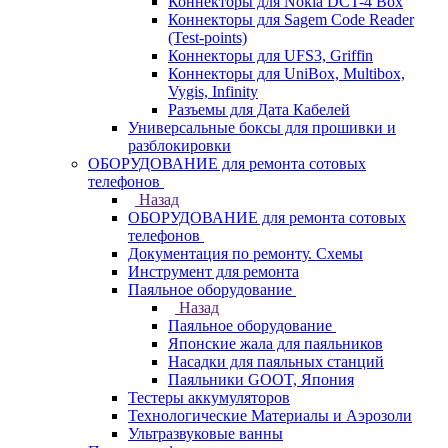
Коннекторы для Nokia DCT-4 Box
Коннекторы для Sagem Code Reader
(Test-points)
Коннекторы для UFS3, Griffin
Коннекторы для UniBox, Multibox,
Vygis, Infinity
Разъемы для Дата Кабелей
Универсальные боксы для прошивки и
разблокировки
ОБОРУДОВАНИЕ для ремонта сотовых
телефонов
Назад
ОБОРУДОВАНИЕ для ремонта сотовых
телефонов
Документация по ремонту. Схемы
Инструмент для ремонта
Паяльное оборудование
Назад
Паяльное оборудование
Японские жала для паяльников
Насадки для паяльных станций
Паяльники GOOT, Япония
Тестеры аккумуляторов
Технологические Материалы и Аэрозоли
Ультразвуковые ванны