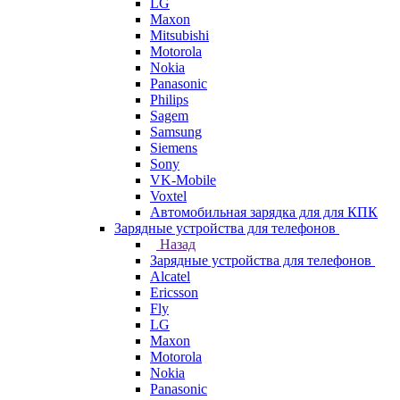
LG
Maxon
Mitsubishi
Motorola
Nokia
Panasonic
Philips
Sagem
Samsung
Siemens
Sony
VK-Mobile
Voxtel
Автомобильная зарядка для для КПК
Зарядные устройства для телефонов
Назад
Зарядные устройства для телефонов
Alcatel
Ericsson
Fly
LG
Maxon
Motorola
Nokia
Panasonic