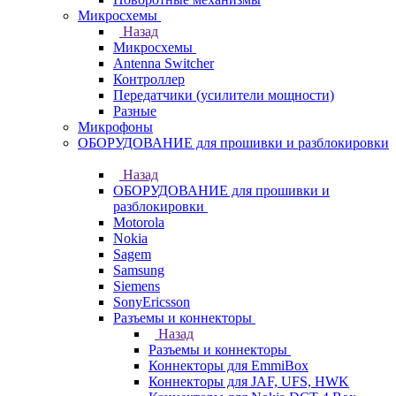
Микросхемы
Назад
Микросхемы
Antenna Switcher
Контроллер
Передатчики (усилители мощности)
Разные
Микрофоны
ОБОРУДОВАНИЕ для прошивки и разблокировки
Назад
ОБОРУДОВАНИЕ для прошивки и
разблокировки
Motorola
Nokia
Sagem
Samsung
Siemens
SonyEricsson
Разъемы и коннекторы
Назад
Разъемы и коннекторы
Коннекторы для EmmiBox
Коннекторы для JAF, UFS, HWK