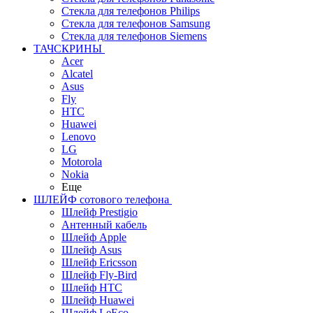
Стекла для телефонов Philips
Стекла для телефонов Samsung
Стекла для телефонов Siemens
ТАЧСКРИНЫ
Acer
Alcatel
Asus
Fly
HTC
Huawei
Lenovo
LG
Motorola
Nokia
Еще
ШЛЕЙФ сотового телефона
Шлейф Prestigio
Антенный кабель
Шлейф Apple
Шлейф Asus
Шлейф Ericsson
Шлейф Fly-Bird
Шлейф HTC
Шлейф Huawei
Шлейф LeEco