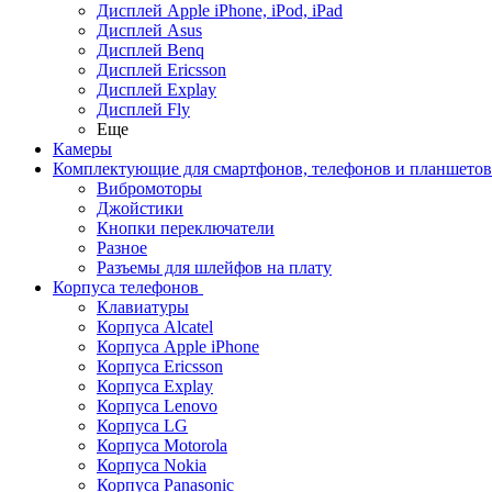
Дисплей Apple iPhone, iPod, iPad
Дисплей Asus
Дисплей Benq
Дисплей Ericsson
Дисплей Explay
Дисплей Fly
Еще
Камеры
Комплектующие для смартфонов, телефонов и планшетов
Вибромоторы
Джойстики
Кнопки переключатели
Разное
Разъемы для шлейфов на плату
Корпуса телефонов
Клавиатуры
Корпуса Alcatel
Корпуса Apple iPhone
Корпуса Ericsson
Корпуса Explay
Корпуса Lenovo
Корпуса LG
Корпуса Motorola
Корпуса Nokia
Корпуса Panasonic