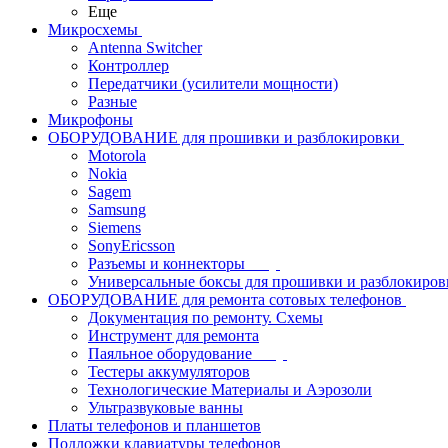
Еще
Микросхемы
Antenna Switcher
Контроллер
Передатчики (усилители мощности)
Разные
Микрофоны
ОБОРУДОВАНИЕ для прошивки и разблокировки
Motorola
Nokia
Sagem
Samsung
Siemens
SonyEricsson
Разъемы и коннекторы
Универсальные боксы для прошивки и разблокиров
ОБОРУДОВАНИЕ для ремонта сотовых телефонов
Документация по ремонту. Схемы
Инструмент для ремонта
Паяльное оборудование
Тестеры аккумуляторов
Технологические Материалы и Аэрозоли
Ультразвуковые ванны
Платы телефонов и планшетов
Подложки клавиатуры телефонов