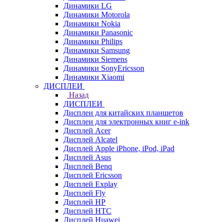
Динамики LG
Динамики Motorola
Динамики Nokia
Динамики Panasonic
Динамики Philips
Динамики Samsung
Динамики Siemens
Динамики SonyEricsson
Динамики Xiaomi
ДИСПЛЕИ
Назад
ДИСПЛЕИ
Дисплеи для китайских планшетов
Дисплеи для электронных книг e-ink
Дисплей Acer
Дисплей Alcatel
Дисплей Apple iPhone, iPod, iPad
Дисплей Asus
Дисплей Benq
Дисплей Ericsson
Дисплей Explay
Дисплей Fly
Дисплей HP
Дисплей HTC
Дисплей Huawei