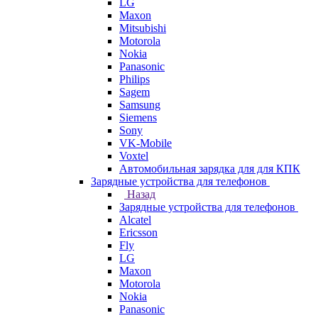
LG
Maxon
Mitsubishi
Motorola
Nokia
Panasonic
Philips
Sagem
Samsung
Siemens
Sony
VK-Mobile
Voxtel
Автомобильная зарядка для для КПК
Зарядные устройства для телефонов
Назад
Зарядные устройства для телефонов
Alcatel
Ericsson
Fly
LG
Maxon
Motorola
Nokia
Panasonic