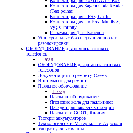
Коннекторы для Nokia DCT-4 Box
Коннекторы для Sagem Code Reader
(Test-points)
Коннекторы для UFS3, Griffin
Коннекторы для UniBox, Multibox,
Vygis, Infinity
Разъемы для Дата Кабелей
Универсальные боксы для прошивки и
разблокировки
ОБОРУДОВАНИЕ для ремонта сотовых
телефонов
Назад
ОБОРУДОВАНИЕ для ремонта сотовых
телефонов
Документация по ремонту. Схемы
Инструмент для ремонта
Паяльное оборудование
Назад
Паяльное оборудование
Японские жала для паяльников
Насадки для паяльных станций
Паяльники GOOT, Япония
Тестеры аккумуляторов
Технологические Материалы и Аэрозоли
Ультразвуковые ванны