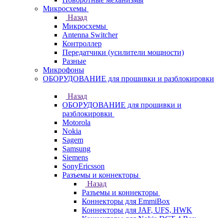
Микросхемы
Назад
Микросхемы
Antenna Switcher
Контроллер
Передатчики (усилители мощности)
Разные
Микрофоны
ОБОРУДОВАНИЕ для прошивки и разблокировки
Назад
ОБОРУДОВАНИЕ для прошивки и
разблокировки
Motorola
Nokia
Sagem
Samsung
Siemens
SonyEricsson
Разъемы и коннекторы
Назад
Разъемы и коннекторы
Коннекторы для EmmiBox
Коннекторы для JAF, UFS, HWK