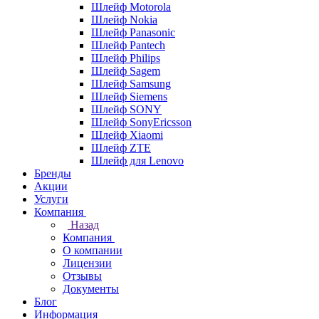
Шлейф Motorola
Шлейф Nokia
Шлейф Panasonic
Шлейф Pantech
Шлейф Philips
Шлейф Sagem
Шлейф Samsung
Шлейф Siemens
Шлейф SONY
Шлейф SonyEricsson
Шлейф Xiaomi
Шлейф ZTE
Шлейф для Lenovo
Бренды
Акции
Услуги
Компания
Назад
Компания
О компании
Лицензии
Отзывы
Документы
Блог
Информация