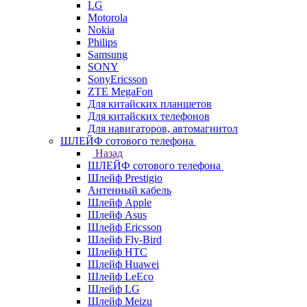
LG
Motorola
Nokia
Philips
Samsung
SONY
SonyEricsson
ZTE MegaFon
Для китайских планшетов
Для китайских телефонов
Для навигаторов, автомагнитол
ШЛЕЙФ сотового телефона
Назад
ШЛЕЙФ сотового телефона
Шлейф Prestigio
Антенный кабель
Шлейф Apple
Шлейф Asus
Шлейф Ericsson
Шлейф Fly-Bird
Шлейф HTC
Шлейф Huawei
Шлейф LeEco
Шлейф LG
Шлейф Meizu