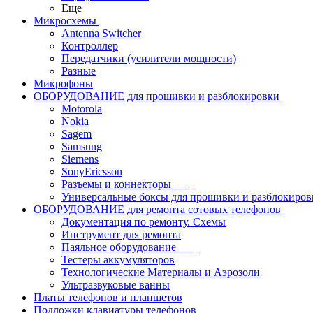
Еще
Микросхемы
Antenna Switcher
Контроллер
Передатчики (усилители мощности)
Разные
Микрофоны
ОБОРУДОВАНИЕ для прошивки и разблокировки
Motorola
Nokia
Sagem
Samsung
Siemens
SonyEricsson
Разъемы и коннекторы
Универсальные боксы для прошивки и разблокиров
ОБОРУДОВАНИЕ для ремонта сотовых телефонов
Документация по ремонту. Схемы
Инструмент для ремонта
Паяльное оборудование
Тестеры аккумуляторов
Технологические Материалы и Аэрозоли
Ультразвуковые ванны
Платы телефонов и планшетов
Подложки клавиатуры телефонов