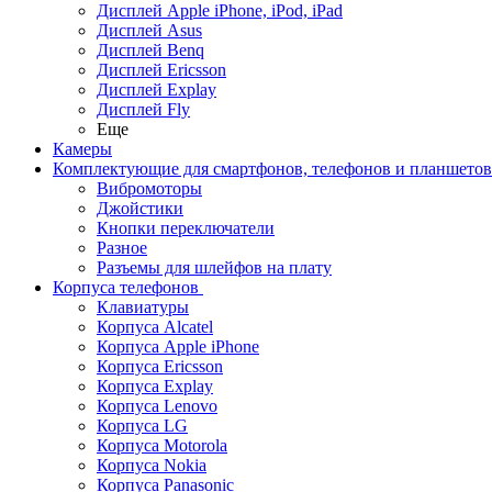
Дисплей Apple iPhone, iPod, iPad
Дисплей Asus
Дисплей Benq
Дисплей Ericsson
Дисплей Explay
Дисплей Fly
Еще
Камеры
Комплектующие для смартфонов, телефонов и планшетов
Вибромоторы
Джойстики
Кнопки переключатели
Разное
Разъемы для шлейфов на плату
Корпуса телефонов
Клавиатуры
Корпуса Alcatel
Корпуса Apple iPhone
Корпуса Ericsson
Корпуса Explay
Корпуса Lenovo
Корпуса LG
Корпуса Motorola
Корпуса Nokia
Корпуса Panasonic