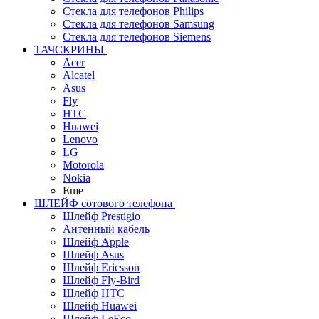
Стекла для телефонов Philips
Стекла для телефонов Samsung
Стекла для телефонов Siemens
ТАЧСКРИНЫ
Acer
Alcatel
Asus
Fly
HTC
Huawei
Lenovo
LG
Motorola
Nokia
Еще
ШЛЕЙФ сотового телефона
Шлейф Prestigio
Антенный кабель
Шлейф Apple
Шлейф Asus
Шлейф Ericsson
Шлейф Fly-Bird
Шлейф HTC
Шлейф Huawei
Шлейф LeEco