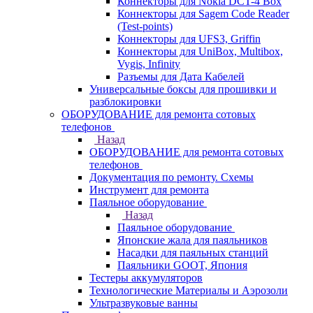
Коннекторы для Nokia DCT-4 Box
Коннекторы для Sagem Code Reader
(Test-points)
Коннекторы для UFS3, Griffin
Коннекторы для UniBox, Multibox,
Vygis, Infinity
Разъемы для Дата Кабелей
Универсальные боксы для прошивки и
разблокировки
ОБОРУДОВАНИЕ для ремонта сотовых
телефонов
Назад
ОБОРУДОВАНИЕ для ремонта сотовых
телефонов
Документация по ремонту. Схемы
Инструмент для ремонта
Паяльное оборудование
Назад
Паяльное оборудование
Японские жала для паяльников
Насадки для паяльных станций
Паяльники GOOT, Япония
Тестеры аккумуляторов
Технологические Материалы и Аэрозоли
Ультразвуковые ванны