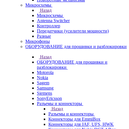
Микросхемы
Назад
Микросхемы
Antenna Switcher
Контроллер
Передатчики (усилители мощности)
Разные
Микрофоны
ОБОРУДОВАНИЕ для прошивки и разблокировки
Назад
ОБОРУДОВАНИЕ для прошивки и
разблокировки
Motorola
Nokia
Sagem
Samsung
Siemens
SonyEricsson
Разъемы и коннекторы
Назад
Разъемы и коннекторы
Коннекторы для EmmiBox
Коннекторы для JAF, UFS, HWK