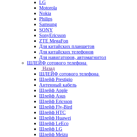
LG
Motorola
Nokia
Philips
Samsung
SONY
SonyEricsson
ZTE MegaFon
Для китайских планшетов
Для китайских телефонов
Для навигаторов, автомагнитол
ШЛЕЙФ сотового телефона
Назад
ШЛЕЙФ сотового телефона
Шлейф Prestigio
Антенный кабель
Шлейф Apple
Шлейф Asus
Шлейф Ericsson
Шлейф Fly-Bird
Шлейф HTC
Шлейф Huawei
Шлейф LeEco
Шлейф LG
Шлейф Meizu