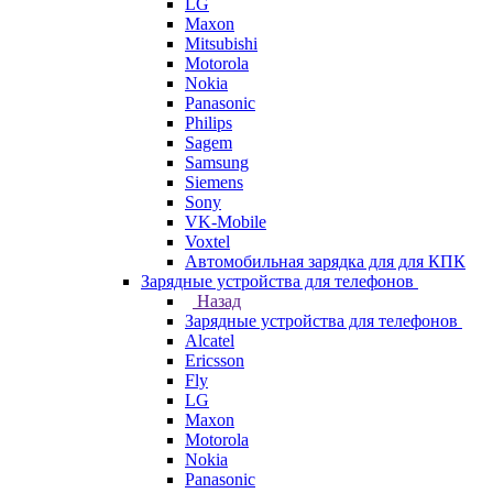
LG
Maxon
Mitsubishi
Motorola
Nokia
Panasonic
Philips
Sagem
Samsung
Siemens
Sony
VK-Mobile
Voxtel
Автомобильная зарядка для для КПК
Зарядные устройства для телефонов
Назад
Зарядные устройства для телефонов
Alcatel
Ericsson
Fly
LG
Maxon
Motorola
Nokia
Panasonic