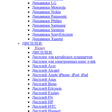
Динамики LG
Динамики Motorola
Динамики Nokia
Динамики Panasonic
Динамики Philips
Динамики Samsung
Динамики Siemens
Динамики SonyEricsson
Динамики Xiaomi
ДИСПЛЕИ
Назад
ДИСПЛЕИ
Дисплеи для китайских планшетов
Дисплеи для электронных книг e-ink
Дисплей Acer
Дисплей Alcatel
Дисплей Apple iPhone, iPod, iPad
Дисплей Asus
Дисплей Benq
Дисплей Ericsson
Дисплей Explay
Дисплей Fly
Дисплей HP
Дисплей HTC
Дисплей Huawei