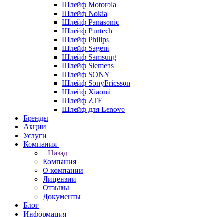
Шлейф Motorola
Шлейф Nokia
Шлейф Panasonic
Шлейф Pantech
Шлейф Philips
Шлейф Sagem
Шлейф Samsung
Шлейф Siemens
Шлейф SONY
Шлейф SonyEricsson
Шлейф Xiaomi
Шлейф ZTE
Шлейф для Lenovo
Бренды
Акции
Услуги
Компания
Назад
Компания
О компании
Лицензии
Отзывы
Документы
Блог
Информация