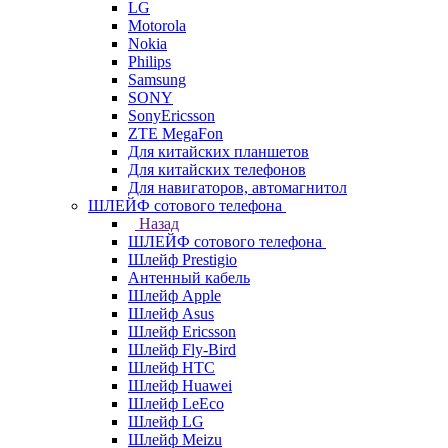
LG
Motorola
Nokia
Philips
Samsung
SONY
SonyEricsson
ZTE MegaFon
Для китайских планшетов
Для китайских телефонов
Для навигаторов, автомагнитол
ШЛЕЙФ сотового телефона
Назад
ШЛЕЙФ сотового телефона
Шлейф Prestigio
Антенный кабель
Шлейф Apple
Шлейф Asus
Шлейф Ericsson
Шлейф Fly-Bird
Шлейф HTC
Шлейф Huawei
Шлейф LeEco
Шлейф LG
Шлейф Meizu