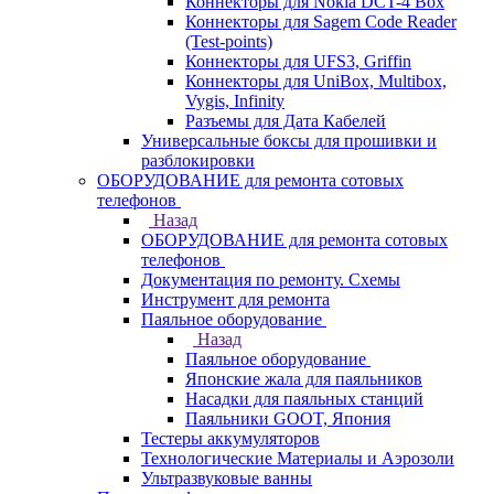
Коннекторы для Nokia DCT-4 Box
Коннекторы для Sagem Code Reader
(Test-points)
Коннекторы для UFS3, Griffin
Коннекторы для UniBox, Multibox,
Vygis, Infinity
Разъемы для Дата Кабелей
Универсальные боксы для прошивки и
разблокировки
ОБОРУДОВАНИЕ для ремонта сотовых
телефонов
Назад
ОБОРУДОВАНИЕ для ремонта сотовых
телефонов
Документация по ремонту. Схемы
Инструмент для ремонта
Паяльное оборудование
Назад
Паяльное оборудование
Японские жала для паяльников
Насадки для паяльных станций
Паяльники GOOT, Япония
Тестеры аккумуляторов
Технологические Материалы и Аэрозоли
Ультразвуковые ванны