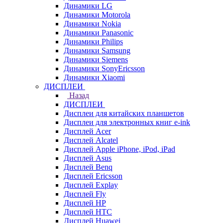
Динамики LG
Динамики Motorola
Динамики Nokia
Динамики Panasonic
Динамики Philips
Динамики Samsung
Динамики Siemens
Динамики SonyEricsson
Динамики Xiaomi
ДИСПЛЕИ
Назад
ДИСПЛЕИ
Дисплеи для китайских планшетов
Дисплеи для электронных книг e-ink
Дисплей Acer
Дисплей Alcatel
Дисплей Apple iPhone, iPod, iPad
Дисплей Asus
Дисплей Benq
Дисплей Ericsson
Дисплей Explay
Дисплей Fly
Дисплей HP
Дисплей HTC
Дисплей Huawei