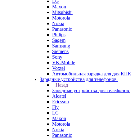
LG
Maxon
Mitsubishi
Motorola
Nokia
Panasonic
Philips
Sagem
Samsung
Siemens
Sony
VK-Mobile
Voxtel
Автомобильная зарядка для для КПК
Зарядные устройства для телефонов
Назад
Зарядные устройства для телефонов
Alcatel
Ericsson
Fly
LG
Maxon
Motorola
Nokia
Panasonic