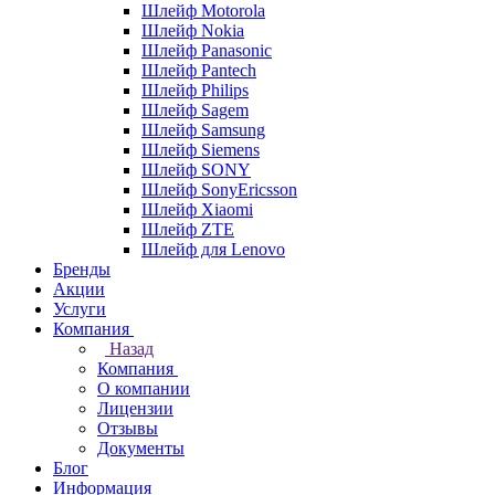
Шлейф Motorola
Шлейф Nokia
Шлейф Panasonic
Шлейф Pantech
Шлейф Philips
Шлейф Sagem
Шлейф Samsung
Шлейф Siemens
Шлейф SONY
Шлейф SonyEricsson
Шлейф Xiaomi
Шлейф ZTE
Шлейф для Lenovo
Бренды
Акции
Услуги
Компания
Назад
Компания
О компании
Лицензии
Отзывы
Документы
Блог
Информация