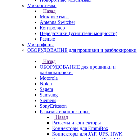
Микросхемы
Назад
Микросхемы
Antenna Switcher
Контроллер
Передатчики (усилители мощности)
Разные
Микрофоны
ОБОРУДОВАНИЕ для прошивки и разблокировки
Назад
ОБОРУДОВАНИЕ для прошивки и
разблокировки
Motorola
Nokia
Sagem
Samsung
Siemens
SonyEricsson
Разъемы и коннекторы
Назад
Разъемы и коннекторы
Коннекторы для EmmiBox
Коннекторы для JAF, UFS, HWK