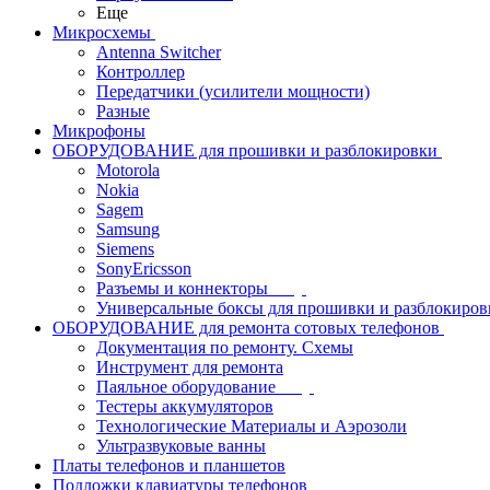
Еще
Микросхемы
Antenna Switcher
Контроллер
Передатчики (усилители мощности)
Разные
Микрофоны
ОБОРУДОВАНИЕ для прошивки и разблокировки
Motorola
Nokia
Sagem
Samsung
Siemens
SonyEricsson
Разъемы и коннекторы
Универсальные боксы для прошивки и разблокиров
ОБОРУДОВАНИЕ для ремонта сотовых телефонов
Документация по ремонту. Схемы
Инструмент для ремонта
Паяльное оборудование
Тестеры аккумуляторов
Технологические Материалы и Аэрозоли
Ультразвуковые ванны
Платы телефонов и планшетов
Подложки клавиатуры телефонов