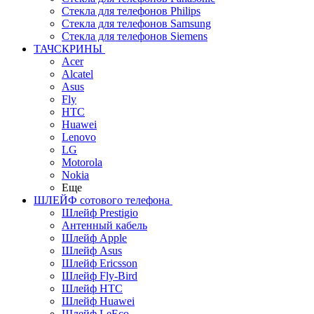
Стекла для телефонов Philips
Стекла для телефонов Samsung
Стекла для телефонов Siemens
ТАЧСКРИНЫ
Acer
Alcatel
Asus
Fly
HTC
Huawei
Lenovo
LG
Motorola
Nokia
Еще
ШЛЕЙФ сотового телефона
Шлейф Prestigio
Антенный кабель
Шлейф Apple
Шлейф Asus
Шлейф Ericsson
Шлейф Fly-Bird
Шлейф HTC
Шлейф Huawei
Шлейф LeEco