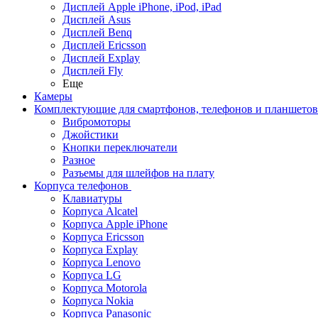
Дисплей Apple iPhone, iPod, iPad
Дисплей Asus
Дисплей Benq
Дисплей Ericsson
Дисплей Explay
Дисплей Fly
Еще
Камеры
Комплектующие для смартфонов, телефонов и планшетов
Вибромоторы
Джойстики
Кнопки переключатели
Разное
Разъемы для шлейфов на плату
Корпуса телефонов
Клавиатуры
Корпуса Alcatel
Корпуса Apple iPhone
Корпуса Ericsson
Корпуса Explay
Корпуса Lenovo
Корпуса LG
Корпуса Motorola
Корпуса Nokia
Корпуса Panasonic