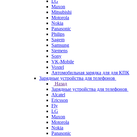
LG
Maxon
Mitsubishi
Motorola
Nokia
Panasonic
Philips
Sagem
Samsung
Siemens
Sony
VK-Mobile
Voxtel
Автомобильная зарядка для для КПК
Зарядные устройства для телефонов
Назад
Зарядные устройства для телефонов
Alcatel
Ericsson
Fly
LG
Maxon
Motorola
Nokia
Panasonic