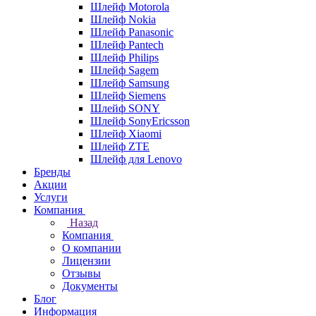
Шлейф Motorola
Шлейф Nokia
Шлейф Panasonic
Шлейф Pantech
Шлейф Philips
Шлейф Sagem
Шлейф Samsung
Шлейф Siemens
Шлейф SONY
Шлейф SonyEricsson
Шлейф Xiaomi
Шлейф ZTE
Шлейф для Lenovo
Бренды
Акции
Услуги
Компания
Назад
Компания
О компании
Лицензии
Отзывы
Документы
Блог
Информация