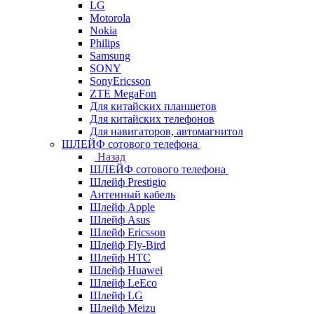
LG
Motorola
Nokia
Philips
Samsung
SONY
SonyEricsson
ZTE MegaFon
Для китайских планшетов
Для китайских телефонов
Для навигаторов, автомагнитол
ШЛЕЙФ сотового телефона
Назад
ШЛЕЙФ сотового телефона
Шлейф Prestigio
Антенный кабель
Шлейф Apple
Шлейф Asus
Шлейф Ericsson
Шлейф Fly-Bird
Шлейф HTC
Шлейф Huawei
Шлейф LeEco
Шлейф LG
Шлейф Meizu