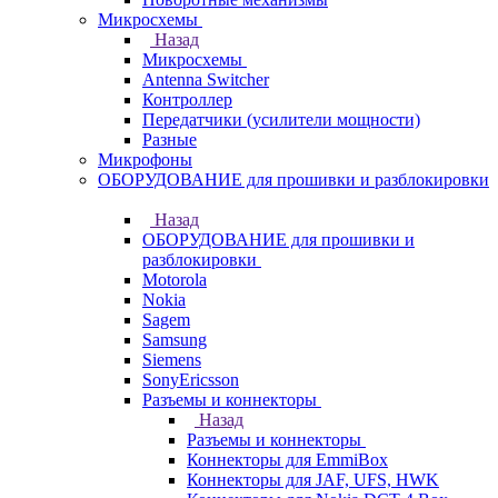
Микросхемы
Назад
Микросхемы
Antenna Switcher
Контроллер
Передатчики (усилители мощности)
Разные
Микрофоны
ОБОРУДОВАНИЕ для прошивки и разблокировки
Назад
ОБОРУДОВАНИЕ для прошивки и
разблокировки
Motorola
Nokia
Sagem
Samsung
Siemens
SonyEricsson
Разъемы и коннекторы
Назад
Разъемы и коннекторы
Коннекторы для EmmiBox
Коннекторы для JAF, UFS, HWK