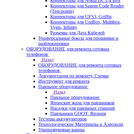
Коннекторы для Nokia DCT-4 Box
Коннекторы для Sagem Code Reader
(Test-points)
Коннекторы для UFS3, Griffin
Коннекторы для UniBox, Multibox,
Vygis, Infinity
Разъемы для Дата Кабелей
Универсальные боксы для прошивки и
разблокировки
ОБОРУДОВАНИЕ для ремонта сотовых
телефонов
Назад
ОБОРУДОВАНИЕ для ремонта сотовых
телефонов
Документация по ремонту. Схемы
Инструмент для ремонта
Паяльное оборудование
Назад
Паяльное оборудование
Японские жала для паяльников
Насадки для паяльных станций
Паяльники GOOT, Япония
Тестеры аккумуляторов
Технологические Материалы и Аэрозоли
Ультразвуковые ванны