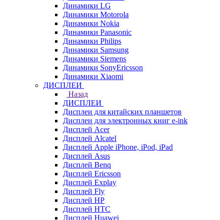
Динамики LG
Динамики Motorola
Динамики Nokia
Динамики Panasonic
Динамики Philips
Динамики Samsung
Динамики Siemens
Динамики SonyEricsson
Динамики Xiaomi
ДИСПЛЕИ
Назад
ДИСПЛЕИ
Дисплеи для китайских планшетов
Дисплеи для электронных книг e-ink
Дисплей Acer
Дисплей Alcatel
Дисплей Apple iPhone, iPod, iPad
Дисплей Asus
Дисплей Benq
Дисплей Ericsson
Дисплей Explay
Дисплей Fly
Дисплей HP
Дисплей HTC
Дисплей Huawei