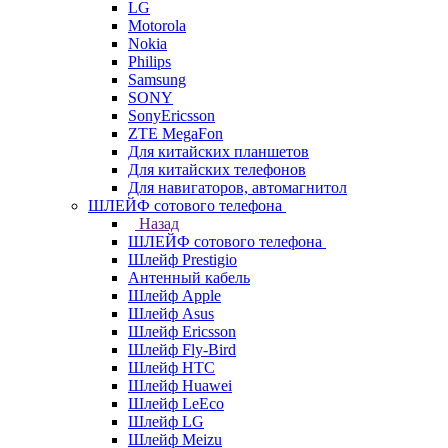
LG
Motorola
Nokia
Philips
Samsung
SONY
SonyEricsson
ZTE MegaFon
Для китайских планшетов
Для китайских телефонов
Для навигаторов, автомагнитол
ШЛЕЙФ сотового телефона
Назад
ШЛЕЙФ сотового телефона
Шлейф Prestigio
Антенный кабель
Шлейф Apple
Шлейф Asus
Шлейф Ericsson
Шлейф Fly-Bird
Шлейф HTC
Шлейф Huawei
Шлейф LeEco
Шлейф LG
Шлейф Meizu