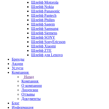
Шлейф Motorola
Шлейф Nokia
Шлейф Panasonic
Шлейф Pantech
Шлейф Philips
Шлейф Sagem
Шлейф Samsung
Шлейф Siemens
Шлейф SONY
Шлейф SonyEricsson
Шлейф Xiaomi
Шлейф ZTE
Шлейф для Lenovo
Бренды
Акции
Услуги
Компания
Назад
Компания
О компании
Лицензии
Отзывы
Документы
Блог
Информация