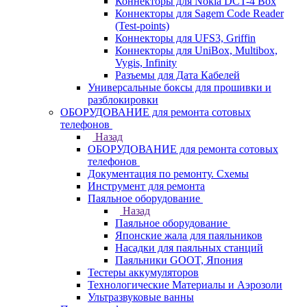
Коннекторы для Nokia DCT-4 Box
Коннекторы для Sagem Code Reader
(Test-points)
Коннекторы для UFS3, Griffin
Коннекторы для UniBox, Multibox,
Vygis, Infinity
Разъемы для Дата Кабелей
Универсальные боксы для прошивки и
разблокировки
ОБОРУДОВАНИЕ для ремонта сотовых
телефонов
Назад
ОБОРУДОВАНИЕ для ремонта сотовых
телефонов
Документация по ремонту. Схемы
Инструмент для ремонта
Паяльное оборудование
Назад
Паяльное оборудование
Японские жала для паяльников
Насадки для паяльных станций
Паяльники GOOT, Япония
Тестеры аккумуляторов
Технологические Материалы и Аэрозоли
Ультразвуковые ванны