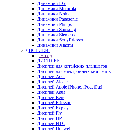
Динамики LG
Динамики Motorola
Динамики Nokia
Динамики Panasonic
Динамики Philips
Динамики Samsung
Динамики Siemens
Динамики SonyEricsson
Динамики Xiaomi
ДИСПЛЕИ
Назад
ДИСПЛЕИ
Дисплеи для китайских планшетов
Дисплеи для электронных книг e-ink
Дисплей Acer
Дисплей Alcatel
Дисплей Apple iPhone, iPod, iPad
Дисплей Asus
Дисплей Benq
Дисплей Ericsson
Дисплей Explay
Дисплей Fly
Дисплей HP
Дисплей HTC
Дисплей Huawei