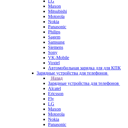
LG
Maxon
Mitsubishi
Motorola
Nokia
Panasonic
Philips
Sagem
Samsung
Siemens
Sony
VK-Mobile
Voxtel
Автомобильная зарядка для для КПК
Зарядные устройства для телефонов
Назад
Зарядные устройства для телефонов
Alcatel
Ericsson
Fly
LG
Maxon
Motorola
Nokia
Panasonic