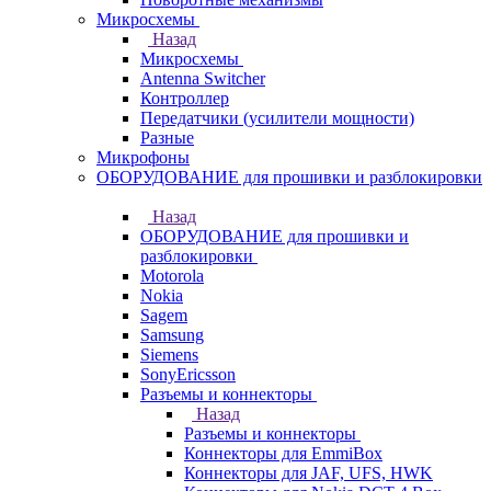
Микросхемы
Назад
Микросхемы
Antenna Switcher
Контроллер
Передатчики (усилители мощности)
Разные
Микрофоны
ОБОРУДОВАНИЕ для прошивки и разблокировки
Назад
ОБОРУДОВАНИЕ для прошивки и
разблокировки
Motorola
Nokia
Sagem
Samsung
Siemens
SonyEricsson
Разъемы и коннекторы
Назад
Разъемы и коннекторы
Коннекторы для EmmiBox
Коннекторы для JAF, UFS, HWK