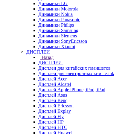
Динамики LG
Динамики Motorola
Динамики Nokia
Динамики Panasonic
Динамики Philips
Динамики Samsung
Динамики Siemens
Динамики SonyEricsson
Динамики Xiaomi
ДИСПЛЕИ
Назад
ДИСПЛЕИ
Дисплеи для китайских планшетов
Дисплеи для электронных книг e-ink
Дисплей Acer
Дисплей Alcatel
Дисплей Apple iPhone, iPod, iPad
Дисплей Asus
Дисплей Benq
Дисплей Ericsson
Дисплей Explay
Дисплей Fly
Дисплей HP
Дисплей HTC
Дисплей Huawei