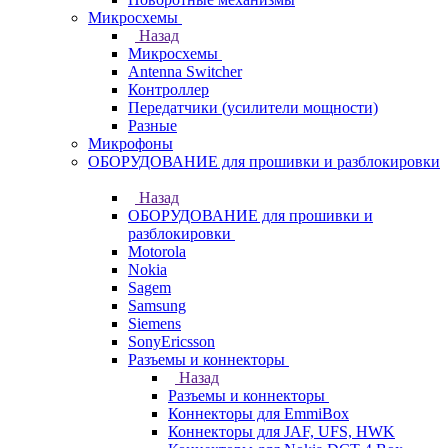
Микросхемы
Назад
Микросхемы
Antenna Switcher
Контроллер
Передатчики (усилители мощности)
Разные
Микрофоны
ОБОРУДОВАНИЕ для прошивки и разблокировки
Назад
ОБОРУДОВАНИЕ для прошивки и
разблокировки
Motorola
Nokia
Sagem
Samsung
Siemens
SonyEricsson
Разъемы и коннекторы
Назад
Разъемы и коннекторы
Коннекторы для EmmiBox
Коннекторы для JAF, UFS, HWK