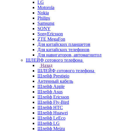
LG
Motorola
Nokia
Philips
Samsung
SONY
SonyEricsson
ZTE MegaFon
Для китайских планшетов
Для китайских телефонов
Для навигаторов, автомагнитол
ШЛЕЙФ сотового телефона
Назад
ШЛЕЙФ сотового телефона
Шлейф Prestigio
Антенный кабель
Шлейф Apple
Шлейф Asus
Шлейф Ericsson
Шлейф Fly-Bird
Шлейф HTC
Шлейф Huawei
Шлейф LeEco
Шлейф LG
Шлейф Meizu