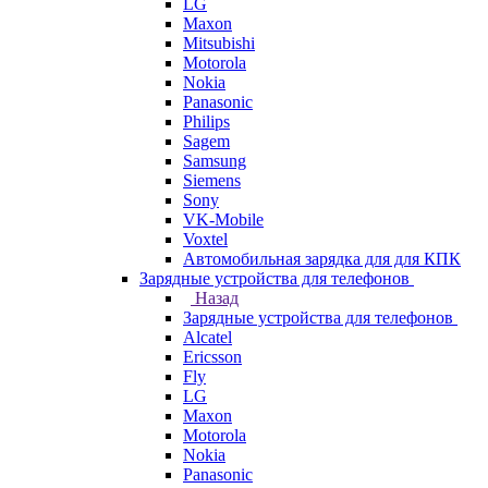
LG
Maxon
Mitsubishi
Motorola
Nokia
Panasonic
Philips
Sagem
Samsung
Siemens
Sony
VK-Mobile
Voxtel
Автомобильная зарядка для для КПК
Зарядные устройства для телефонов
Назад
Зарядные устройства для телефонов
Alcatel
Ericsson
Fly
LG
Maxon
Motorola
Nokia
Panasonic