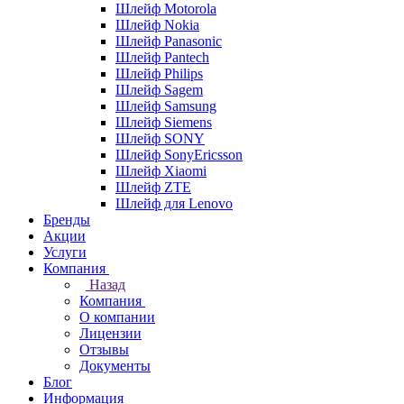
Шлейф Motorola
Шлейф Nokia
Шлейф Panasonic
Шлейф Pantech
Шлейф Philips
Шлейф Sagem
Шлейф Samsung
Шлейф Siemens
Шлейф SONY
Шлейф SonyEricsson
Шлейф Xiaomi
Шлейф ZTE
Шлейф для Lenovo
Бренды
Акции
Услуги
Компания
Назад
Компания
О компании
Лицензии
Отзывы
Документы
Блог
Информация