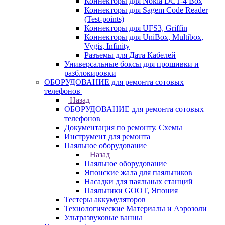
Коннекторы для Nokia DCT-4 Box
Коннекторы для Sagem Code Reader
(Test-points)
Коннекторы для UFS3, Griffin
Коннекторы для UniBox, Multibox,
Vygis, Infinity
Разъемы для Дата Кабелей
Универсальные боксы для прошивки и
разблокировки
ОБОРУДОВАНИЕ для ремонта сотовых
телефонов
Назад
ОБОРУДОВАНИЕ для ремонта сотовых
телефонов
Документация по ремонту. Схемы
Инструмент для ремонта
Паяльное оборудование
Назад
Паяльное оборудование
Японские жала для паяльников
Насадки для паяльных станций
Паяльники GOOT, Япония
Тестеры аккумуляторов
Технологические Материалы и Аэрозоли
Ультразвуковые ванны