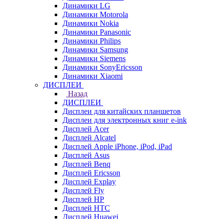
Динамики LG
Динамики Motorola
Динамики Nokia
Динамики Panasonic
Динамики Philips
Динамики Samsung
Динамики Siemens
Динамики SonyEricsson
Динамики Xiaomi
ДИСПЛЕИ
Назад
ДИСПЛЕИ
Дисплеи для китайских планшетов
Дисплеи для электронных книг e-ink
Дисплей Acer
Дисплей Alcatel
Дисплей Apple iPhone, iPod, iPad
Дисплей Asus
Дисплей Benq
Дисплей Ericsson
Дисплей Explay
Дисплей Fly
Дисплей HP
Дисплей HTC
Дисплей Huawei