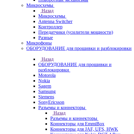
Микросхемы
Назад
Микросхемы
Antenna Switcher
Контроллер
Передатчики (усилители мощности)
Разные
Микрофоны
ОБОРУДОВАНИЕ для прошивки и разблокировки
Назад
ОБОРУДОВАНИЕ для прошивки и
разблокировки
Motorola
Nokia
Sagem
Samsung
Siemens
SonyEricsson
Разъемы и коннекторы
Назад
Разъемы и коннекторы
Коннекторы для EmmiBox
Коннекторы для JAF, UFS, HWK