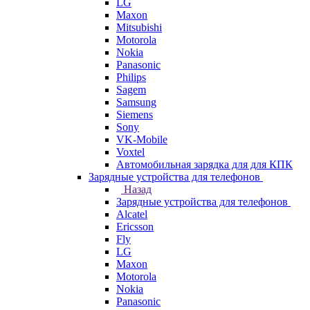
LG
Maxon
Mitsubishi
Motorola
Nokia
Panasonic
Philips
Sagem
Samsung
Siemens
Sony
VK-Mobile
Voxtel
Автомобильная зарядка для для КПК
Зарядные устройства для телефонов
Назад
Зарядные устройства для телефонов
Alcatel
Ericsson
Fly
LG
Maxon
Motorola
Nokia
Panasonic