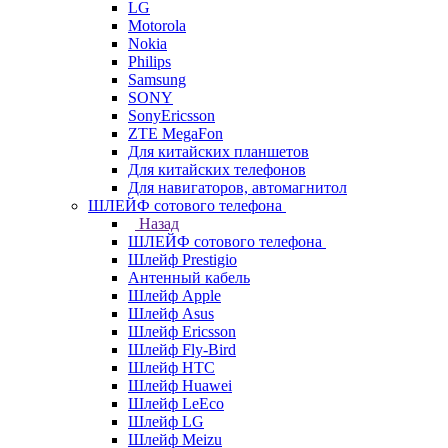
LG
Motorola
Nokia
Philips
Samsung
SONY
SonyEricsson
ZTE MegaFon
Для китайских планшетов
Для китайских телефонов
Для навигаторов, автомагнитол
ШЛЕЙФ сотового телефона
Назад
ШЛЕЙФ сотового телефона
Шлейф Prestigio
Антенный кабель
Шлейф Apple
Шлейф Asus
Шлейф Ericsson
Шлейф Fly-Bird
Шлейф HTC
Шлейф Huawei
Шлейф LeEco
Шлейф LG
Шлейф Meizu