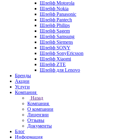
Шлейф Motorola
Шлейф Nokia
Шлейф Panasonic
Шлейф Pantech
Шлейф Philips
Шлейф Sagem
Шлейф Samsung
Шлейф Siemens
Шлейф SONY
Шлейф SonyEricsson
Шлейф Xiaomi
Шлейф ZTE
Шлейф для Lenovo
Бренды
Акции
Услуги
Компания
Назад
Компания
О компании
Лицензии
Отзывы
Документы
Блог
Информация