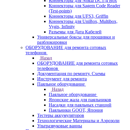
Коннекторы для Nokia DCT-4 Box
Коннекторы для Sagem Code Reader
(Test-points)
Коннекторы для UFS3, Griffin
Коннекторы для UniBox, Multibox,
Vygis, Infinity
Разъемы для Дата Кабелей
Универсальные боксы для прошивки и
разблокировки
ОБОРУДОВАНИЕ для ремонта сотовых
телефонов
Назад
ОБОРУДОВАНИЕ для ремонта сотовых
телефонов
Документация по ремонту. Схемы
Инструмент для ремонта
Паяльное оборудование
Назад
Паяльное оборудование
Японские жала для паяльников
Насадки для паяльных станций
Паяльники GOOT, Япония
Тестеры аккумуляторов
Технологические Материалы и Аэрозоли
Ультразвуковые ванны