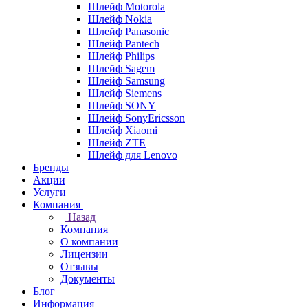
Шлейф Motorola
Шлейф Nokia
Шлейф Panasonic
Шлейф Pantech
Шлейф Philips
Шлейф Sagem
Шлейф Samsung
Шлейф Siemens
Шлейф SONY
Шлейф SonyEricsson
Шлейф Xiaomi
Шлейф ZTE
Шлейф для Lenovo
Бренды
Акции
Услуги
Компания
Назад
Компания
О компании
Лицензии
Отзывы
Документы
Блог
Информация