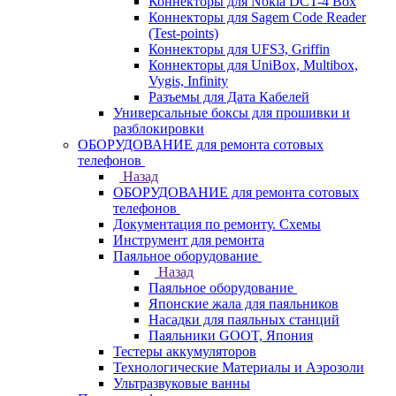
Коннекторы для Nokia DCT-4 Box
Коннекторы для Sagem Code Reader
(Test-points)
Коннекторы для UFS3, Griffin
Коннекторы для UniBox, Multibox,
Vygis, Infinity
Разъемы для Дата Кабелей
Универсальные боксы для прошивки и
разблокировки
ОБОРУДОВАНИЕ для ремонта сотовых
телефонов
Назад
ОБОРУДОВАНИЕ для ремонта сотовых
телефонов
Документация по ремонту. Схемы
Инструмент для ремонта
Паяльное оборудование
Назад
Паяльное оборудование
Японские жала для паяльников
Насадки для паяльных станций
Паяльники GOOT, Япония
Тестеры аккумуляторов
Технологические Материалы и Аэрозоли
Ультразвуковые ванны