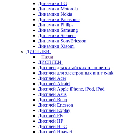
Динамики LG
Динамики Motorola
Динамики Nokia
Динамики Panasonic
Динамики Philips
Динамики Samsung
Динамики Siemens
Динамики SonyEricsson
Динамики Xiaomi
ДИСПЛЕИ
Назад
ДИСПЛЕИ
Дисплеи для китайских планшетов
Дисплеи для электронных книг e-ink
Дисплей Acer
Дисплей Alcatel
Дисплей Apple iPhone, iPod, iPad
Дисплей Asus
Дисплей Benq
Дисплей Ericsson
Дисплей Explay
Дисплей Fly
Дисплей HP
Дисплей HTC
Дисплей Huawei