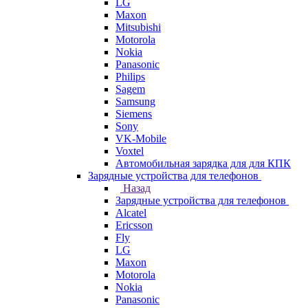
LG
Maxon
Mitsubishi
Motorola
Nokia
Panasonic
Philips
Sagem
Samsung
Siemens
Sony
VK-Mobile
Voxtel
Автомобильная зарядка для для КПК
Зарядные устройства для телефонов
Назад
Зарядные устройства для телефонов
Alcatel
Ericsson
Fly
LG
Maxon
Motorola
Nokia
Panasonic