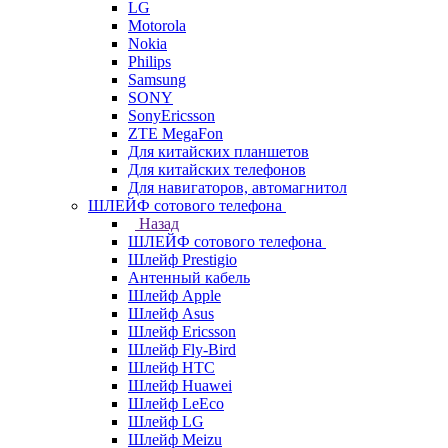
LG
Motorola
Nokia
Philips
Samsung
SONY
SonyEricsson
ZTE MegaFon
Для китайских планшетов
Для китайских телефонов
Для навигаторов, автомагнитол
ШЛЕЙФ сотового телефона
Назад
ШЛЕЙФ сотового телефона
Шлейф Prestigio
Антенный кабель
Шлейф Apple
Шлейф Asus
Шлейф Ericsson
Шлейф Fly-Bird
Шлейф HTC
Шлейф Huawei
Шлейф LeEco
Шлейф LG
Шлейф Meizu