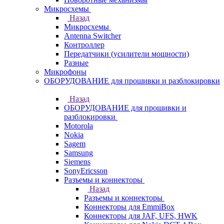
Микросхемы
Назад
Микросхемы
Antenna Switcher
Контроллер
Передатчики (усилители мощности)
Разные
Микрофоны
ОБОРУДОВАНИЕ для прошивки и разблокировки
Назад
ОБОРУДОВАНИЕ для прошивки и
разблокировки
Motorola
Nokia
Sagem
Samsung
Siemens
SonyEricsson
Разъемы и коннекторы
Назад
Разъемы и коннекторы
Коннекторы для EmmiBox
Коннекторы для JAF, UFS, HWK