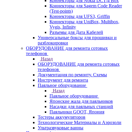
Коннекторы для Nokia DCT-4 Box
Коннекторы для Sagem Code Reader
(Test-points)
Коннекторы для UFS3, Griffin
Коннекторы для UniBox, Multibox,
Vygis, Infinity
Разъемы для Дата Кабелей
Универсальные боксы для прошивки и
разблокировки
ОБОРУДОВАНИЕ для ремонта сотовых
телефонов
Назад
ОБОРУДОВАНИЕ для ремонта сотовых
телефонов
Документация по ремонту. Схемы
Инструмент для ремонта
Паяльное оборудование
Назад
Паяльное оборудование
Японские жала для паяльников
Насадки для паяльных станций
Паяльники GOOT, Япония
Тестеры аккумуляторов
Технологические Материалы и Аэрозоли
Ультразвуковые ванны