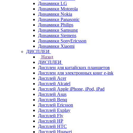
Динамики LG
Динамики Motorola
Динамики Nokia
Динамики Panasonic
Динамики Philips
Динамики Samsung
Динамики Siemens
Динамики SonyEricsson
Динамики Xiaomi
ДИСПЛЕИ
Назад
ДИСПЛЕИ
Дисплеи для китайских планшетов
Дисплеи для электронных книг e-ink
Дисплей Acer
Дисплей Alcatel
Дисплей Apple iPhone, iPod, iPad
Дисплей Asus
Дисплей Benq
Дисплей Ericsson
Дисплей Explay
Дисплей Fly
Дисплей HP
Дисплей HTC
Дисплей Huawei