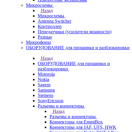
Микросхемы
Назад
Микросхемы
Antenna Switcher
Контроллер
Передатчики (усилители мощности)
Разные
Микрофоны
ОБОРУДОВАНИЕ для прошивки и разблокировки
Назад
ОБОРУДОВАНИЕ для прошивки и
разблокировки
Motorola
Nokia
Sagem
Samsung
Siemens
SonyEricsson
Разъемы и коннекторы
Назад
Разъемы и коннекторы
Коннекторы для EmmiBox
Коннекторы для JAF, UFS, HWK