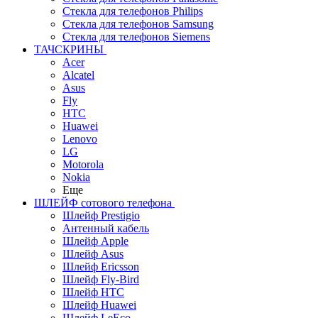
Стекла для телефонов Philips
Стекла для телефонов Samsung
Стекла для телефонов Siemens
ТАЧСКРИНЫ
Acer
Alcatel
Asus
Fly
HTC
Huawei
Lenovo
LG
Motorola
Nokia
Еще
ШЛЕЙФ сотового телефона
Шлейф Prestigio
Антенный кабель
Шлейф Apple
Шлейф Asus
Шлейф Ericsson
Шлейф Fly-Bird
Шлейф HTC
Шлейф Huawei
Шлейф LeEco