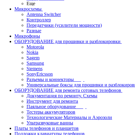
Еще
Микросхемы
Antenna Switcher
Контроллер
Передатчики (усилители мощности)
Разные
Микрофоны
ОБОРУДОВАНИЕ для прошивки и разблокировки
Motorola
Nokia
Sagem
Samsung
Siemens
SonyEricsson
Разъемы и коннекторы
Универсальные боксы для прошивки и разблокиров
ОБОРУДОВАНИЕ для ремонта сотовых телефонов
Документация по ремонту. Схемы
Инструмент для ремонта
Паяльное оборудование
Тестеры аккумуляторов
Технологические Материалы и Аэрозоли
Ультразвуковые ванны
Платы телефонов и планшетов
Подложки клавиатуры телефонов