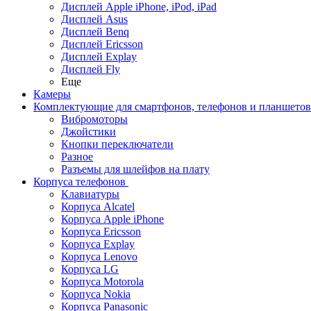
Дисплей Apple iPhone, iPod, iPad
Дисплей Asus
Дисплей Benq
Дисплей Ericsson
Дисплей Explay
Дисплей Fly
Еще
Камеры
Комплектующие для смартфонов, телефонов и планшетов
Вибромоторы
Джойстики
Кнопки переключатели
Разное
Разъемы для шлейфов на плату
Корпуса телефонов
Клавиатуры
Корпуса Alcatel
Корпуса Apple iPhone
Корпуса Ericsson
Корпуса Explay
Корпуса Lenovo
Корпуса LG
Корпуса Motorola
Корпуса Nokia
Корпуса Panasonic