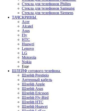
Стекла для телефонов Philips
Стекла для телефонов Samsung
Стекла для телефонов Siemens
ТАЧСКРИНЫ
Acer
Alcatel
Asus
Fly
HTC
Huawei
Lenovo
LG
Motorola
Nokia
Еще
ШЛЕЙФ сотового телефона
Шлейф Prestigio
Антенный кабель
Шлейф Apple
Шлейф Asus
Шлейф Ericsson
Шлейф Fly-Bird
Шлейф HTC
Шлейф Huawei
Шлейф LeEco