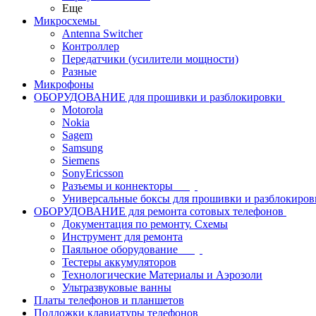
Еще
Микросхемы
Antenna Switcher
Контроллер
Передатчики (усилители мощности)
Разные
Микрофоны
ОБОРУДОВАНИЕ для прошивки и разблокировки
Motorola
Nokia
Sagem
Samsung
Siemens
SonyEricsson
Разъемы и коннекторы
Универсальные боксы для прошивки и разблокиров
ОБОРУДОВАНИЕ для ремонта сотовых телефонов
Документация по ремонту. Схемы
Инструмент для ремонта
Паяльное оборудование
Тестеры аккумуляторов
Технологические Материалы и Аэрозоли
Ультразвуковые ванны
Платы телефонов и планшетов
Подложки клавиатуры телефонов