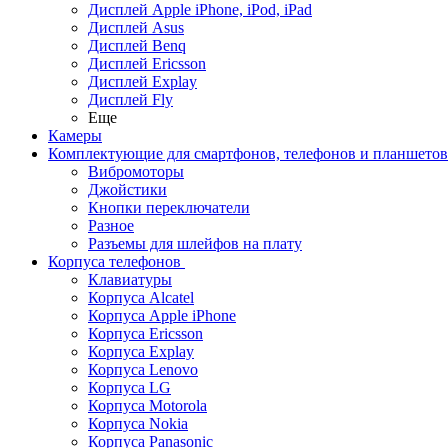
Дисплей Apple iPhone, iPod, iPad
Дисплей Asus
Дисплей Benq
Дисплей Ericsson
Дисплей Explay
Дисплей Fly
Еще
Камеры
Комплектующие для смартфонов, телефонов и планшетов
Вибромоторы
Джойстики
Кнопки переключатели
Разное
Разъемы для шлейфов на плату
Корпуса телефонов
Клавиатуры
Корпуса Alcatel
Корпуса Apple iPhone
Корпуса Ericsson
Корпуса Explay
Корпуса Lenovo
Корпуса LG
Корпуса Motorola
Корпуса Nokia
Корпуса Panasonic