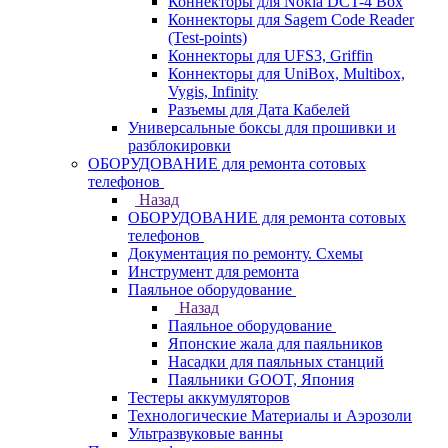
Коннекторы для Nokia DCT-4 Box
Коннекторы для Sagem Code Reader
(Test-points)
Коннекторы для UFS3, Griffin
Коннекторы для UniBox, Multibox,
Vygis, Infinity
Разъемы для Дата Кабелей
Универсальные боксы для прошивки и
разблокировки
ОБОРУДОВАНИЕ для ремонта сотовых
телефонов
Назад
ОБОРУДОВАНИЕ для ремонта сотовых
телефонов
Документация по ремонту. Схемы
Инструмент для ремонта
Паяльное оборудование
Назад
Паяльное оборудование
Японские жала для паяльников
Насадки для паяльных станций
Паяльники GOOT, Япония
Тестеры аккумуляторов
Технологические Материалы и Аэрозоли
Ультразвуковые ванны