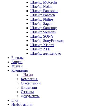
Шлейф Motorola
Шлейф Nokia
Шлейф Panasonic
Шлейф Pantech
Шлейф Philips
Шлейф Sagem
Шлейф Samsung
Шлейф Siemens
Шлейф SONY
Шлейф SonyEricsson
Шлейф Xiaomi
Шлейф ZTE
Шлейф для Lenovo
Бренды
Акции
Услуги
Компания
Назад
Компания
О компании
Лицензии
Отзывы
Документы
Блог
Информация