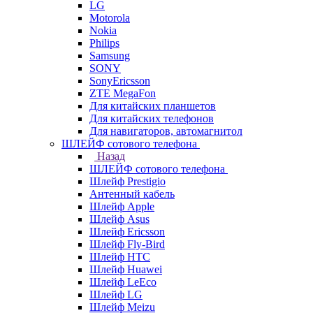
LG
Motorola
Nokia
Philips
Samsung
SONY
SonyEricsson
ZTE MegaFon
Для китайских планшетов
Для китайских телефонов
Для навигаторов, автомагнитол
ШЛЕЙФ сотового телефона
Назад
ШЛЕЙФ сотового телефона
Шлейф Prestigio
Антенный кабель
Шлейф Apple
Шлейф Asus
Шлейф Ericsson
Шлейф Fly-Bird
Шлейф HTC
Шлейф Huawei
Шлейф LeEco
Шлейф LG
Шлейф Meizu