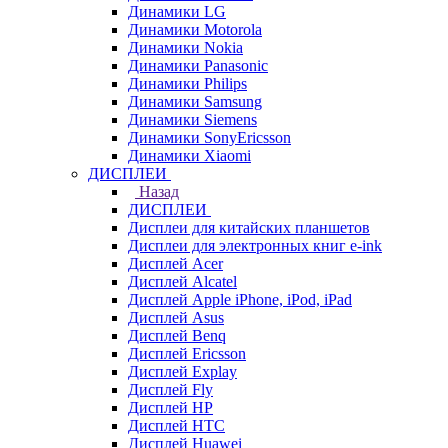
Динамики LG
Динамики Motorola
Динамики Nokia
Динамики Panasonic
Динамики Philips
Динамики Samsung
Динамики Siemens
Динамики SonyEricsson
Динамики Xiaomi
ДИСПЛЕИ
Назад
ДИСПЛЕИ
Дисплеи для китайских планшетов
Дисплеи для электронных книг e-ink
Дисплей Acer
Дисплей Alcatel
Дисплей Apple iPhone, iPod, iPad
Дисплей Asus
Дисплей Benq
Дисплей Ericsson
Дисплей Explay
Дисплей Fly
Дисплей HP
Дисплей HTC
Дисплей Huawei