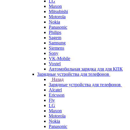
LG
Maxon
Mitsubishi
Motorola
Nokia
Panasonic
Philips
Sagem
Samsung
Siemens
Sony
VK-Mobile
Voxtel
Автомобильная зарядка для для КПК
Зарядные устройства для телефонов
Назад
Зарядные устройства для телефонов
Alcatel
Ericsson
Fly
LG
Maxon
Motorola
Nokia
Panasonic