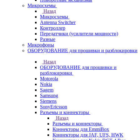
Микросхемы
Назад
Микросхемы
Antenna Switcher
Контроллер
Передатчики (усилители мощности)
Разные
Микрофоны
ОБОРУДОВАНИЕ для прошивки и разблокировки
Назад
ОБОРУДОВАНИЕ для прошивки и
разблокировки
Motorola
Nokia
Sagem
Samsung
Siemens
SonyEricsson
Разъемы и коннекторы
Назад
Разъемы и коннекторы
Коннекторы для EmmiBox
Коннекторы для JAF, UFS, HWK