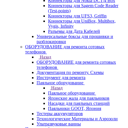
Коннекторы для Nokia DCT-4 Box
Коннекторы для Sagem Code Reader
(Test-points)
Коннекторы для UFS3, Griffin
Коннекторы для UniBox, Multibox,
Vygis, Infinity
Разъемы для Дата Кабелей
Универсальные боксы для прошивки и
разблокировки
ОБОРУДОВАНИЕ для ремонта сотовых
телефонов
Назад
ОБОРУДОВАНИЕ для ремонта сотовых
телефонов
Документация по ремонту. Схемы
Инструмент для ремонта
Паяльное оборудование
Назад
Паяльное оборудование
Японские жала для паяльников
Насадки для паяльных станций
Паяльники GOOT, Япония
Тестеры аккумуляторов
Технологические Материалы и Аэрозоли
Ультразвуковые ванны