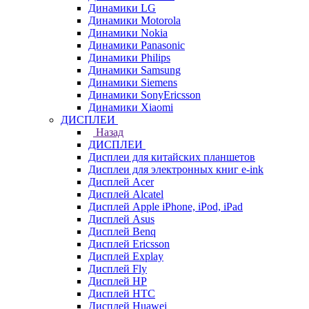
Динамики LG
Динамики Motorola
Динамики Nokia
Динамики Panasonic
Динамики Philips
Динамики Samsung
Динамики Siemens
Динамики SonyEricsson
Динамики Xiaomi
ДИСПЛЕИ
Назад
ДИСПЛЕИ
Дисплеи для китайских планшетов
Дисплеи для электронных книг e-ink
Дисплей Acer
Дисплей Alcatel
Дисплей Apple iPhone, iPod, iPad
Дисплей Asus
Дисплей Benq
Дисплей Ericsson
Дисплей Explay
Дисплей Fly
Дисплей HP
Дисплей HTC
Дисплей Huawei