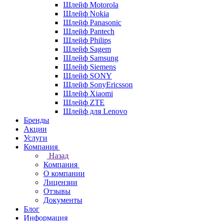
Шлейф Motorola
Шлейф Nokia
Шлейф Panasonic
Шлейф Pantech
Шлейф Philips
Шлейф Sagem
Шлейф Samsung
Шлейф Siemens
Шлейф SONY
Шлейф SonyEricsson
Шлейф Xiaomi
Шлейф ZTE
Шлейф для Lenovo
Бренды
Акции
Услуги
Компания
Назад
Компания
О компании
Лицензии
Отзывы
Документы
Блог
Информация