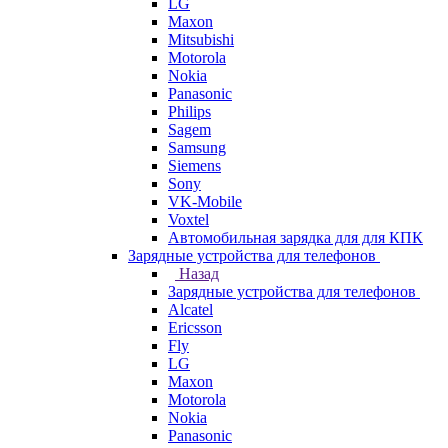
LG
Maxon
Mitsubishi
Motorola
Nokia
Panasonic
Philips
Sagem
Samsung
Siemens
Sony
VK-Mobile
Voxtel
Автомобильная зарядка для для КПК
Зарядные устройства для телефонов
Назад
Зарядные устройства для телефонов
Alcatel
Ericsson
Fly
LG
Maxon
Motorola
Nokia
Panasonic