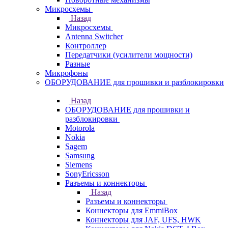
Микросхемы
Назад
Микросхемы
Antenna Switcher
Контроллер
Передатчики (усилители мощности)
Разные
Микрофоны
ОБОРУДОВАНИЕ для прошивки и разблокировки
Назад
ОБОРУДОВАНИЕ для прошивки и
разблокировки
Motorola
Nokia
Sagem
Samsung
Siemens
SonyEricsson
Разъемы и коннекторы
Назад
Разъемы и коннекторы
Коннекторы для EmmiBox
Коннекторы для JAF, UFS, HWK