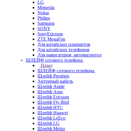
LG
Motorola
Nokia
Philips
Samsung
SONY
SonyEricsson
ZTE MegaFon
Для китайских планшетов
Для китайских телефонов
Для навигаторов, автомагнитол
ШЛЕЙФ сотового телефона
Назад
ШЛЕЙФ сотового телефона
Шлейф Prestigio
Антенный кабель
Шлейф Apple
Шлейф Asus
Шлейф Ericsson
Шлейф Fly-Bird
Шлейф HTC
Шлейф Huawei
Шлейф LeEco
Шлейф LG
Шлейф Meizu