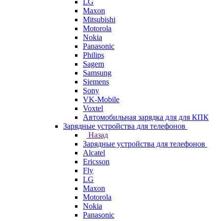
LG
Maxon
Mitsubishi
Motorola
Nokia
Panasonic
Philips
Sagem
Samsung
Siemens
Sony
VK-Mobile
Voxtel
Автомобильная зарядка для для КПК
Зарядные устройства для телефонов
Назад
Зарядные устройства для телефонов
Alcatel
Ericsson
Fly
LG
Maxon
Motorola
Nokia
Panasonic