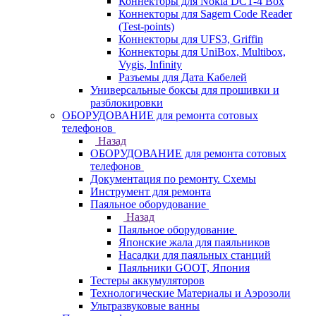
Коннекторы для Nokia DCT-4 Box
Коннекторы для Sagem Code Reader
(Test-points)
Коннекторы для UFS3, Griffin
Коннекторы для UniBox, Multibox,
Vygis, Infinity
Разъемы для Дата Кабелей
Универсальные боксы для прошивки и
разблокировки
ОБОРУДОВАНИЕ для ремонта сотовых
телефонов
Назад
ОБОРУДОВАНИЕ для ремонта сотовых
телефонов
Документация по ремонту. Схемы
Инструмент для ремонта
Паяльное оборудование
Назад
Паяльное оборудование
Японские жала для паяльников
Насадки для паяльных станций
Паяльники GOOT, Япония
Тестеры аккумуляторов
Технологические Материалы и Аэрозоли
Ультразвуковые ванны