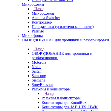
Микросхемы
Назад
Микросхемы
Antenna Switcher
Контроллер
Передатчики (усилители мощности)
Разные
Микрофоны
ОБОРУДОВАНИЕ для прошивки и разблокировки
Назад
ОБОРУДОВАНИЕ для прошивки и
разблокировки
Motorola
Nokia
Sagem
Samsung
Siemens
SonyEricsson
Разъемы и коннекторы
Назад
Разъемы и коннекторы
Коннекторы для EmmiBox
Коннекторы для JAF, UFS, HWK