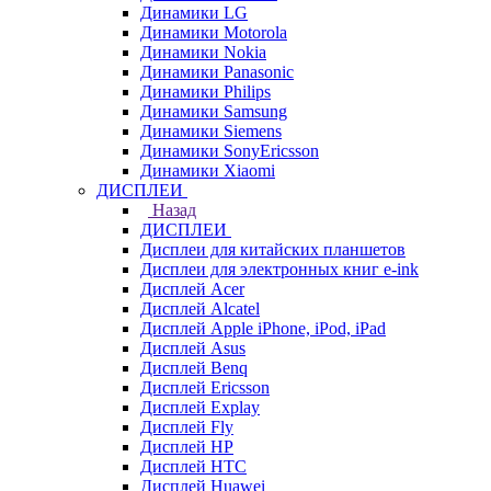
Динамики LG
Динамики Motorola
Динамики Nokia
Динамики Panasonic
Динамики Philips
Динамики Samsung
Динамики Siemens
Динамики SonyEricsson
Динамики Xiaomi
ДИСПЛЕИ
Назад
ДИСПЛЕИ
Дисплеи для китайских планшетов
Дисплеи для электронных книг e-ink
Дисплей Acer
Дисплей Alcatel
Дисплей Apple iPhone, iPod, iPad
Дисплей Asus
Дисплей Benq
Дисплей Ericsson
Дисплей Explay
Дисплей Fly
Дисплей HP
Дисплей HTC
Дисплей Huawei