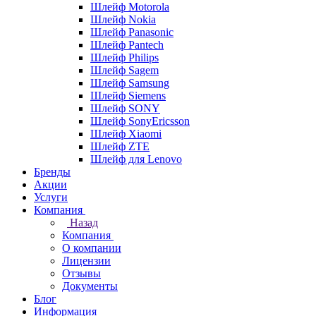
Шлейф Motorola
Шлейф Nokia
Шлейф Panasonic
Шлейф Pantech
Шлейф Philips
Шлейф Sagem
Шлейф Samsung
Шлейф Siemens
Шлейф SONY
Шлейф SonyEricsson
Шлейф Xiaomi
Шлейф ZTE
Шлейф для Lenovo
Бренды
Акции
Услуги
Компания
Назад
Компания
О компании
Лицензии
Отзывы
Документы
Блог
Информация