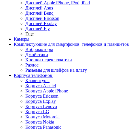
Дисплей Apple iPhone, iPod, iPad
Дисплей Asus
Дисплей Benq
Дисплей Ericsson
Дисплей Explay
Дисплей Fly
Еще
Камеры
Комплектующие для смартфонов, телефонов и планшетов
Вибромоторы
Джойстики
Кнопки переключатели
Разное
Разъемы для шлейфов на плату
Корпуса телефонов
Клавиатуры
Корпуса Alcatel
Корпуса Apple iPhone
Корпуса Ericsson
Корпуса Explay
Корпуса Lenovo
Корпуса LG
Корпуса Motorola
Корпуса Nokia
Корпуса Panasonic