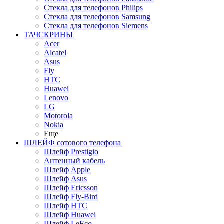
Стекла для телефонов Philips
Стекла для телефонов Samsung
Стекла для телефонов Siemens
ТАЧСКРИНЫ
Acer
Alcatel
Asus
Fly
HTC
Huawei
Lenovo
LG
Motorola
Nokia
Еще
ШЛЕЙФ сотового телефона
Шлейф Prestigio
Антенный кабель
Шлейф Apple
Шлейф Asus
Шлейф Ericsson
Шлейф Fly-Bird
Шлейф HTC
Шлейф Huawei
Шлейф LeEco