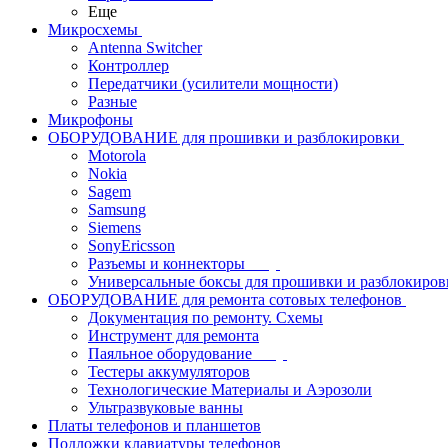
Еще
Микросхемы
Antenna Switcher
Контроллер
Передатчики (усилители мощности)
Разные
Микрофоны
ОБОРУДОВАНИЕ для прошивки и разблокировки
Motorola
Nokia
Sagem
Samsung
Siemens
SonyEricsson
Разъемы и коннекторы
Универсальные боксы для прошивки и разблокиров
ОБОРУДОВАНИЕ для ремонта сотовых телефонов
Документация по ремонту. Схемы
Инструмент для ремонта
Паяльное оборудование
Тестеры аккумуляторов
Технологические Материалы и Аэрозоли
Ультразвуковые ванны
Платы телефонов и планшетов
Подложки клавиатуры телефонов