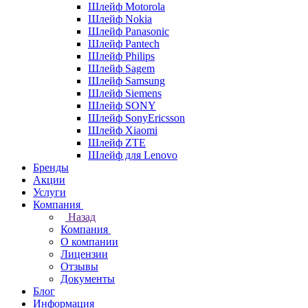
Шлейф Motorola
Шлейф Nokia
Шлейф Panasonic
Шлейф Pantech
Шлейф Philips
Шлейф Sagem
Шлейф Samsung
Шлейф Siemens
Шлейф SONY
Шлейф SonyEricsson
Шлейф Xiaomi
Шлейф ZTE
Шлейф для Lenovo
Бренды
Акции
Услуги
Компания
Назад
Компания
О компании
Лицензии
Отзывы
Документы
Блог
Информация