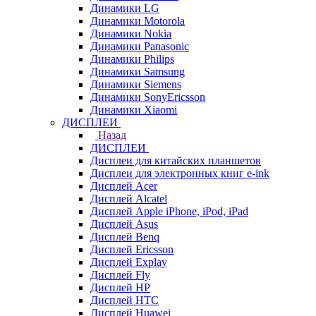
Динамики LG
Динамики Motorola
Динамики Nokia
Динамики Panasonic
Динамики Philips
Динамики Samsung
Динамики Siemens
Динамики SonyEricsson
Динамики Xiaomi
ДИСПЛЕИ
Назад
ДИСПЛЕИ
Дисплеи для китайских планшетов
Дисплеи для электронных книг e-ink
Дисплей Acer
Дисплей Alcatel
Дисплей Apple iPhone, iPod, iPad
Дисплей Asus
Дисплей Benq
Дисплей Ericsson
Дисплей Explay
Дисплей Fly
Дисплей HP
Дисплей HTC
Дисплей Huawei