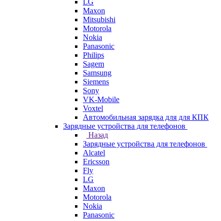
LG
Maxon
Mitsubishi
Motorola
Nokia
Panasonic
Philips
Sagem
Samsung
Siemens
Sony
VK-Mobile
Voxtel
Автомобильная зарядка для для КПК
Зарядные устройства для телефонов
Назад
Зарядные устройства для телефонов
Alcatel
Ericsson
Fly
LG
Maxon
Motorola
Nokia
Panasonic