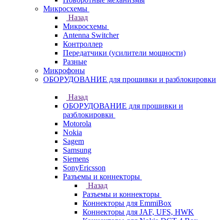
Микросхемы
Назад
Микросхемы
Antenna Switcher
Контроллер
Передатчики (усилители мощности)
Разные
Микрофоны
ОБОРУДОВАНИЕ для прошивки и разблокировки
Назад
ОБОРУДОВАНИЕ для прошивки и
разблокировки
Motorola
Nokia
Sagem
Samsung
Siemens
SonyEricsson
Разъемы и коннекторы
Назад
Разъемы и коннекторы
Коннекторы для EmmiBox
Коннекторы для JAF, UFS, HWK