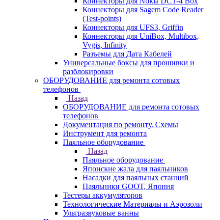
Коннекторы для Nokia DCT-4 Box
Коннекторы для Sagem Code Reader
(Test-points)
Коннекторы для UFS3, Griffin
Коннекторы для UniBox, Multibox,
Vygis, Infinity
Разъемы для Дата Кабелей
Универсальные боксы для прошивки и
разблокировки
ОБОРУДОВАНИЕ для ремонта сотовых
телефонов
Назад
ОБОРУДОВАНИЕ для ремонта сотовых
телефонов
Документация по ремонту. Схемы
Инструмент для ремонта
Паяльное оборудование
Назад
Паяльное оборудование
Японские жала для паяльников
Насадки для паяльных станций
Паяльники GOOT, Япония
Тестеры аккумуляторов
Технологические Материалы и Аэрозоли
Ультразвуковые ванны