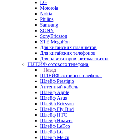
LG
Motorola
Nokia
Philips
Samsung
SONY
SonyEricsson
ZTE MegaFon
Для китайских планшетов
Для китайских телефонов
Для навигаторов, автомагнитол
ШЛЕЙФ сотового телефона
Назад
ШЛЕЙФ сотового телефона
Шлейф Prestigio
Антенный кабель
Шлейф Apple
Шлейф Asus
Шлейф Ericsson
Шлейф Fly-Bird
Шлейф HTC
Шлейф Huawei
Шлейф LeEco
Шлейф LG
Шлейф Meizu